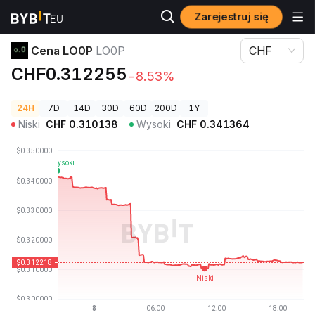
Zarejestruj się
Ceny kryptowalut
Cena LO0P LO0P
Cena LO0P
LO0P
CHF
CHF0.312255
-8.53%
24H
7D
14D
30D
60D
200D
1Y
Niski
CHF
0.310138
Wysoki
CHF
0.341364