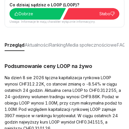
Co dzisiaj sądzisz o LO0P (LO0P)?
Dobrze
Słabo
Uwaga: Informacje te mają charakter wyłącznie informacyjny.
Przegląd
Aktualności
Ranking
Media społecznościowe
FAQ
Podsumowanie ceny LO0P na żywo
Na dzień 8 sie 2026 łączna kapitalizacja rynkowa LO0P
wynosi CHF312.22K, co stanowi zmianę o -8.54% w ciągu
ostatnich 24 godzin. Aktualna cena LO0P to CHF0.312255, a
24-godzinny wolumen tradingu wynosi CHF9.86K. Podaż w
obiegu LO0P wynosi 1.00M, przy czym maksymalna podaż to
1.00M. Pod względem kapitalizacji rynkowej LO0P zajmuje
3907 miejsce w rankingu kryptowalut. W ciągu ostatnich 24
godzin najwyższy kurs LO0P wyniósł CHF0.341515, a
najniższy CHF0.310126.