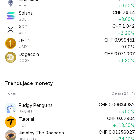
+0.50%
ETH
CHF
76.14
Solana
+3.60%
SOL
CHF
1.042
XRP
+2.20%
XRP
CHF
0.999451
USD1
0.00%
USD1
CHF
0.071007
Dogecoin
+1.80%
DOGE
Trendujące monety
Token
Cena i 24H%
CHF
0.00634982
Pudgy Penguins
+5.90%
PENGU
CHF
0.07904
Tutorial
+113.50%
TUT
CHF
0.01356027
Jimothy The Raccoon
+74.30%
JIMOTHY