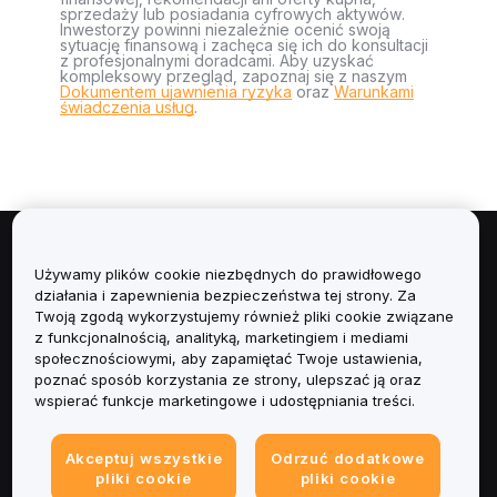
sprzedaży lub posiadania cyfrowych aktywów.
Inwestorzy powinni niezależnie ocenić swoją
sytuację finansową i zachęca się ich do konsultacji
z profesjonalnymi doradcami. Aby uzyskać
kompleksowy przegląd, zapoznaj się z naszym
Dokumentem ujawnienia ryzyka
oraz
Warunkami
świadczenia usług
.
Informacje
Używamy plików cookie niezbędnych do prawidłowego
działania i zapewnienia bezpieczeństwa tej strony. Za
Usługi
Twoją zgodą wykorzystujemy również pliki cookie związane
z funkcjonalnością, analityką, marketingiem i mediami
społecznościowymi, aby zapamiętać Twoje ustawienia,
Obsługa Klienta
poznać sposób korzystania ze strony, ulepszać ją oraz
wspierać funkcje marketingowe i udostępniania treści.
Produkty
Akceptuj wszystkie
Odrzuć dodatkowe
Informacje prawne
pliki cookie
pliki cookie