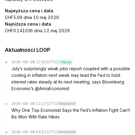
Najwyższa cena i data
CHF5.09 dnia 10 maj 2026
Najniższa cena i data
CHF0.141036 dnia 12 maj 2026
Aktualności LO0P
2026-08-08 17:30
(UTC)
byczy
July’s surprisingly weak jobs report coupled with a possible
cooling in inflation next week may lead the Fed to hold
interest rates steady at its next meeting, says Bloomberg
Economic’s @AnnaEconomist
2026-08-08 13:17
(UTC)
Neutralnie
Why One Top Economist Says the Fed’s Inflation Fight Can’t
Be Won With Rate Hikes
2026-08-08 03:01
(UTC)
Neutralnie