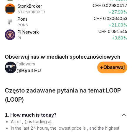
CHF
0.02980417
StonkBroker
+27.90%
STONKBROKER
CHF
0.03064053
Pons
+21.00%
PONS
CHF
0.091545
Pi Network
+3.60%
PI
Obserwuj nas w mediach społecznościowych
Followers
+
Obserwuj
@Bybit EU
Często zadawane pytania na temat LO0P
(LO0P)
1. How much is today?
As of , () is trading at .
In the last 24 hours, the lowest price is , and the highest