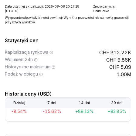
Data ostatniej aktualizacji: 2026-08-08 20:17:18
Źródło danych:
(UTC+0)
CoinGecko
Wyłączenie odpowiedzialności cywilnej: Wyniki z przeszłości nie stanowią gwarancji
przyszłych wyników.
Statystyki cen
Kapitalizacja rynkowa
312.22K
Wolumen 24h
9.86K
Historyczne maksimum
5.09
Podaż w obiegu
1.00M
Historia ceny (USD)
Dzisiaj
7 dni
14 dni
30 dni
-8.54%
-15.62%
+89.13%
+93.85%