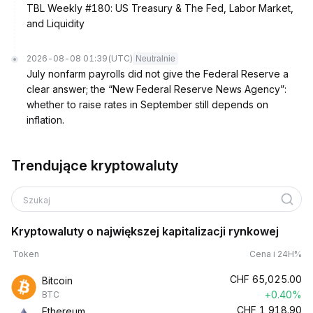
TBL Weekly #180: US Treasury & The Fed, Labor Market,
and Liquidity
2026-08-08 01:39
(UTC)
Neutralnie
July nonfarm payrolls did not give the Federal Reserve a
clear answer; the “New Federal Reserve News Agency”:
whether to raise rates in September still depends on
inflation.
Trendujące kryptowaluty
Szukaj
Kryptowaluty o największej kapitalizacji rynkowej
Token
Cena i 24H%
CHF
65,025.00
Bitcoin
+0.40%
BTC
CHF
1,918.90
Ethereum