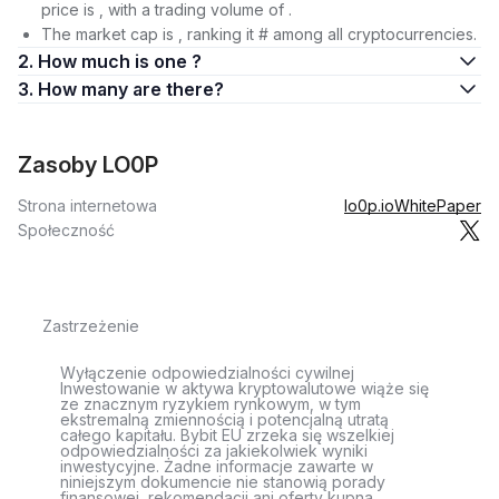
price is , with a trading volume of .
The market cap is , ranking it # among all cryptocurrencies.
2. How much is one ?
3. How many are there?
Zasoby LO0P
Strona internetowa
lo0p.io
WhitePaper
Społeczność
Zastrzeżenie
Wyłączenie odpowiedzialności cywilnej
Inwestowanie w aktywa kryptowalutowe wiąże się
ze znacznym ryzykiem rynkowym, w tym
ekstremalną zmiennością i potencjalną utratą
całego kapitału. Bybit EU zrzeka się wszelkiej
odpowiedzialności za jakiekolwiek wyniki
inwestycyjne. Żadne informacje zawarte w
niniejszym dokumencie nie stanowią porady
finansowej, rekomendacji ani oferty kupna,