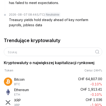
has failed to meet expectations.
2026-08-07 08:44
(UTC)
Neutralnie
Treasury yields hold steady ahead of key nonfarm
payrolls, jobless data
Trendujące kryptowaluty
Szukaj
Kryptowaluty o największej kapitalizacji rynkowej
Token
Cena i 24H%
CHF
64,807.00
Bitcoin
-0.10%
BTC
CHF
1,913.41
Ethereum
-0.10%
ETH
CHF
1.036
XRP
-1.90%
XRP