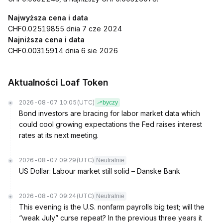
Najwyższa cena i data
CHF0.02519855 dnia 7 cze 2024
Najniższa cena i data
CHF0.00315914 dnia 6 sie 2026
Aktualności Loaf Token
2026-08-07 10:05
(UTC)
byczy
Bond investors are bracing for labor market data which
could cool growing expectations the Fed raises interest
rates at its next meeting.
2026-08-07 09:29
(UTC)
Neutralnie
US Dollar: Labour market still solid – Danske Bank
2026-08-07 09:24
(UTC)
Neutralnie
This evening is the U.S. nonfarm payrolls big test; will the
“weak July” curse repeat? In the previous three years it