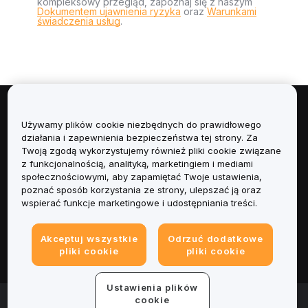
kompleksowy przegląd, zapoznaj się z naszym
Dokumentem ujawnienia ryzyka
oraz
Warunkami
świadczenia usług
.
Informacje
Używamy plików cookie niezbędnych do prawidłowego
działania i zapewnienia bezpieczeństwa tej strony. Za
Usługi
Twoją zgodą wykorzystujemy również pliki cookie związane
z funkcjonalnością, analityką, marketingiem i mediami
społecznościowymi, aby zapamiętać Twoje ustawienia,
Obsługa Klienta
poznać sposób korzystania ze strony, ulepszać ją oraz
wspierać funkcje marketingowe i udostępniania treści.
Produkty
Akceptuj wszystkie
Odrzuć dodatkowe
Informacje prawne
pliki cookie
pliki cookie
Ustawienia plików
© 2025-2026 Bybit.eu. All rights reserved.
cookie