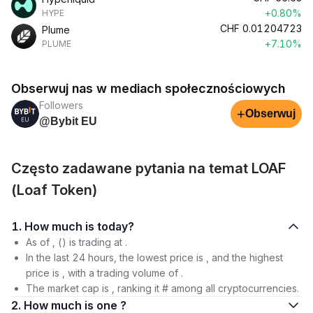
+0.80%
HYPE
CHF
0.01204723
Plume
+7.10%
PLUME
Obserwuj nas w mediach społecznościowych
Followers
+
Obserwuj
@Bybit EU
Często zadawane pytania na temat LOAF
(Loaf Token)
1. How much is today?
As of , () is trading at .
In the last 24 hours, the lowest price is , and the highest
price is , with a trading volume of .
The market cap is , ranking it # among all cryptocurrencies.
2. How much is one ?