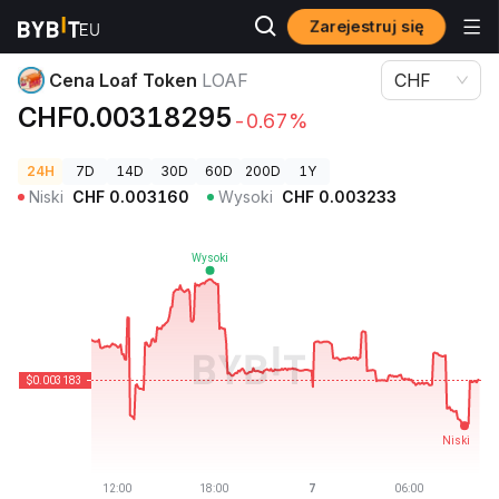
Zarejestruj się
Ceny kryptowalut
Cena Loaf Token LOAF
Cena Loaf Token
LOAF
CHF
CHF0.00318295
-0.67%
24H
7D
14D
30D
60D
200D
1Y
Niski
CHF
0.003160
Wysoki
CHF
0.003233