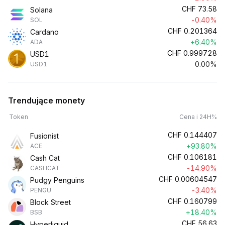
CHF
73.58
Solana
-0.40%
SOL
CHF
0.201364
Cardano
+6.40%
ADA
CHF
0.999728
USD1
0.00%
USD1
Trendujące monety
Token
Cena i 24H%
CHF
0.144407
Fusionist
+93.80%
ACE
CHF
0.106181
Cash Cat
-14.90%
CASHCAT
CHF
0.00604547
Pudgy Penguins
-3.40%
PENGU
CHF
0.160799
Block Street
+18.40%
BSB
CHF
56.63
Hyperliquid