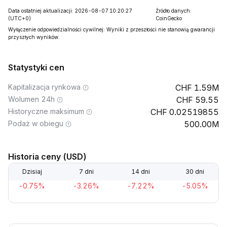
Data ostatniej aktualizacji: 2026-08-07 10:20:27
Źródło danych:
(UTC+0)
CoinGecko
Wyłączenie odpowiedzialności cywilnej: Wyniki z przeszłości nie stanowią gwarancji
przyszłych wyników.
Statystyki cen
Kapitalizacja rynkowa
1.59M
Wolumen 24h
59.55
Historyczne maksimum
0.02519855
Podaż w obiegu
500.00M
Historia ceny (USD)
Dzisiaj
7 dni
14 dni
30 dni
-0.75%
-3.26%
-7.22%
-5.05%