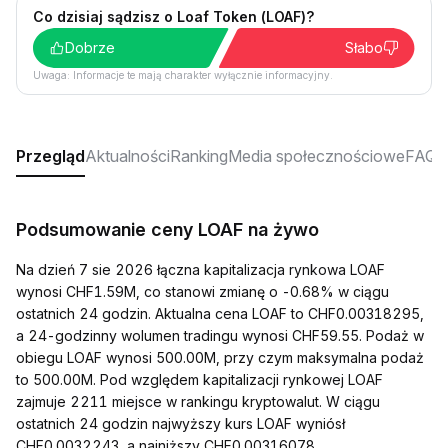
Co dzisiaj sądzisz o Loaf Token (LOAF)?
Dobrze
Słabo
Uwaga: Informacje te mają charakter wyłącznie informacyjny.
Przegląd
Aktualności
Ranking
Media społecznościowe
FAQ
Podsumowanie ceny LOAF na żywo
Na dzień 7 sie 2026 łączna kapitalizacja rynkowa LOAF
wynosi CHF1.59M, co stanowi zmianę o -0.68% w ciągu
ostatnich 24 godzin. Aktualna cena LOAF to CHF0.00318295,
a 24-godzinny wolumen tradingu wynosi CHF59.55. Podaż w
obiegu LOAF wynosi 500.00M, przy czym maksymalna podaż
to 500.00M. Pod względem kapitalizacji rynkowej LOAF
zajmuje 2211 miejsce w rankingu kryptowalut. W ciągu
ostatnich 24 godzin najwyższy kurs LOAF wyniósł
CHF0.0032243, a najniższy CHF0.00316078.