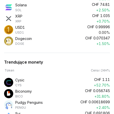
CHF
74.81
Solana
+2.50%
SOL
CHF
1.035
XRP
+0.70%
XRP
CHF
0.99996
USD1
0.00%
USD1
CHF
0.070347
Dogecoin
+1.50%
DOGE
Trendujące monety
Token
Cena i 24H%
CHF
1.11
Cysic
+52.70%
CYS
CHF
0.056745
Biconomy
+31.80%
BICO
CHF
0.00618699
Pudgy Penguins
+2.40%
PENGU
CHF
0.691806
Sui