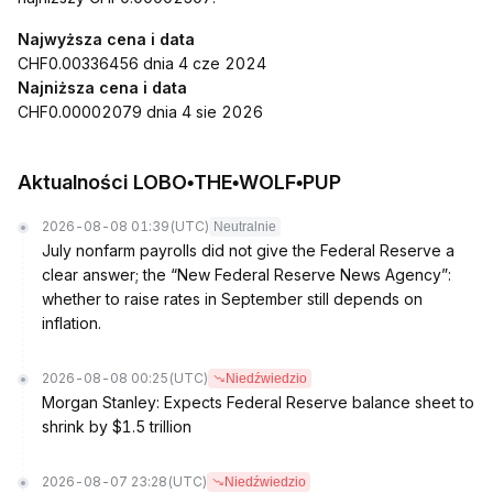
Najwyższa cena i data
CHF0.00336456 dnia 4 cze 2024
Najniższa cena i data
CHF0.00002079 dnia 4 sie 2026
Aktualności LOBO•THE•WOLF•PUP
2026-08-08 01:39
(UTC)
Neutralnie
July nonfarm payrolls did not give the Federal Reserve a
clear answer; the “New Federal Reserve News Agency”:
whether to raise rates in September still depends on
inflation.
2026-08-08 00:25
(UTC)
Niedźwiedzio
Morgan Stanley: Expects Federal Reserve balance sheet to
shrink by $1.5 trillion
2026-08-07 23:28
(UTC)
Niedźwiedzio