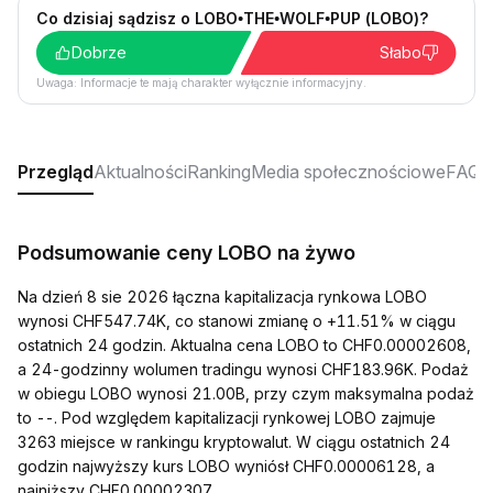
Co dzisiaj sądzisz o LOBO•THE•WOLF•PUP (LOBO)?
Dobrze
Słabo
Uwaga: Informacje te mają charakter wyłącznie informacyjny.
Przegląd
Aktualności
Ranking
Media społecznościowe
FAQ
Podsumowanie ceny LOBO na żywo
Na dzień 8 sie 2026 łączna kapitalizacja rynkowa LOBO
wynosi CHF547.74K, co stanowi zmianę o +11.51% w ciągu
ostatnich 24 godzin. Aktualna cena LOBO to CHF0.00002608,
a 24-godzinny wolumen tradingu wynosi CHF183.96K. Podaż
w obiegu LOBO wynosi 21.00B, przy czym maksymalna podaż
to --. Pod względem kapitalizacji rynkowej LOBO zajmuje
3263 miejsce w rankingu kryptowalut. W ciągu ostatnich 24
godzin najwyższy kurs LOBO wyniósł CHF0.00006128, a
najniższy CHF0.00002307.