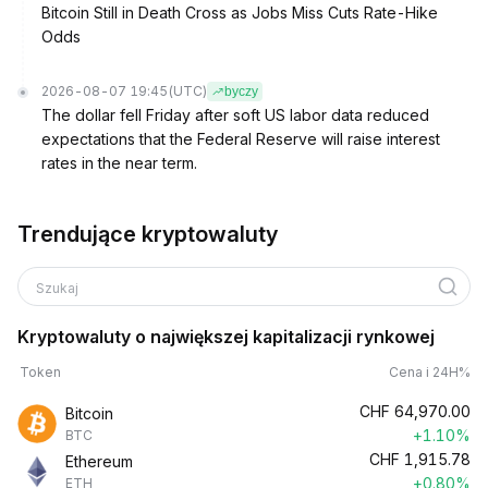
Bitcoin Still in Death Cross as Jobs Miss Cuts Rate-Hike
Odds
2026-08-07 19:45
(UTC)
byczy
The dollar fell Friday after soft US labor data reduced
expectations that the Federal Reserve will raise interest
rates in the near term.
Trendujące kryptowaluty
Szukaj
Kryptowaluty o największej kapitalizacji rynkowej
Token
Cena i 24H%
CHF
64,970.00
Bitcoin
+1.10%
BTC
CHF
1,915.78
Ethereum
+0.80%
ETH