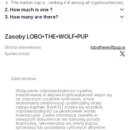
The market cap is , ranking it # among all cryptocurrencies.
2. How much is one ?
3. How many are there?
Zasoby LOBO•THE•WOLF•PUP
Strona internetowa
lobothewolfpup.io
Społeczność
Zastrzeżenie
Wyłączenie odpowiedzialności cywilnej
Inwestowanie w aktywa kryptowalutowe wiąże się
ze znacznym ryzykiem rynkowym, w tym
ekstremalną zmiennością i potencjalną utratą
całego kapitału. Bybit EU zrzeka się wszelkiej
odpowiedzialności za jakiekolwiek wyniki
inwestycyjne. Żadne informacje zawarte w
niniejszym dokumencie nie stanowią porady
finansowej, rekomendacji ani oferty kupna,
sprzedaży lub posiadania cyfrowych aktywów.