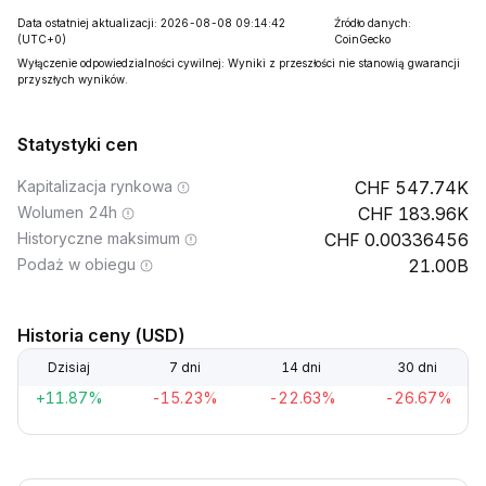
Data ostatniej aktualizacji: 2026-08-08 09:14:42
Źródło danych:
(UTC+0)
CoinGecko
Wyłączenie odpowiedzialności cywilnej: Wyniki z przeszłości nie stanowią gwarancji
przyszłych wyników.
Statystyki cen
Kapitalizacja rynkowa
547.74K
Wolumen 24h
183.96K
Historyczne maksimum
0.00336456
Podaż w obiegu
21.00B
Historia ceny (USD)
Dzisiaj
7 dni
14 dni
30 dni
+11.87%
-15.23%
-22.63%
-26.67%