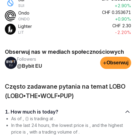
+2.90%
SUI
CHF
0.353671
Ondo
+0.90%
ONDO
CHF
2.30
Lighter
-2.20%
LIT
Obserwuj nas w mediach społecznościowych
Followers
+
Obserwuj
@Bybit EU
Często zadawane pytania na temat LOBO
(LOBO•THE•WOLF•PUP)
1. How much is today?
As of , () is trading at .
In the last 24 hours, the lowest price is , and the highest
price is , with a trading volume of .