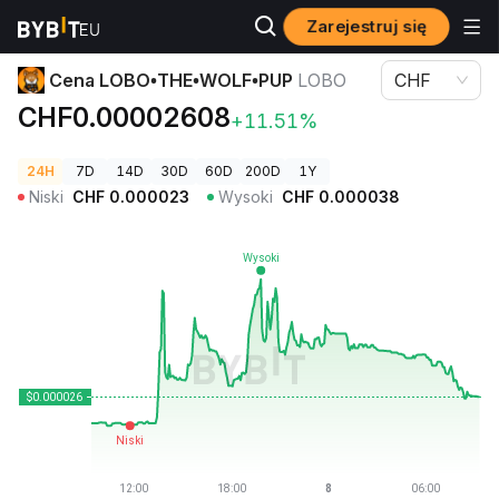
Zarejestruj się
Ceny kryptowalut
Cena LOBO•THE•WOLF•PUP LOBO
Cena LOBO•THE•WOLF•PUP
LOBO
CHF
CHF0.00002608
+11.51%
24H
7D
14D
30D
60D
200D
1Y
Niski
CHF
0.000023
Wysoki
CHF
0.000038