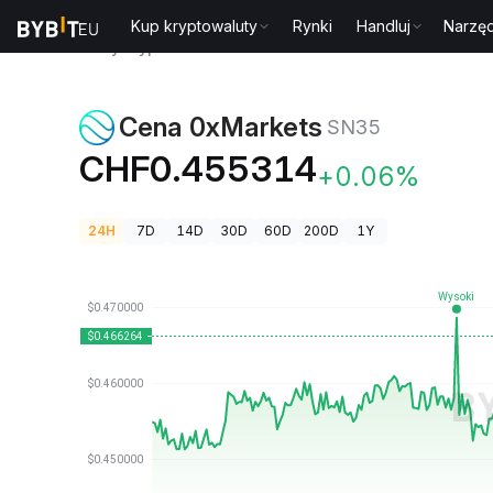
Kup kryptowaluty
Rynki
Handluj
Narzęd
Ceny kryptowalut
Cena 0xMarkets SN35
Cena 0xMarkets
SN35
CHF0.455314
+0.06%
24H
7D
14D
30D
60D
200D
1Y