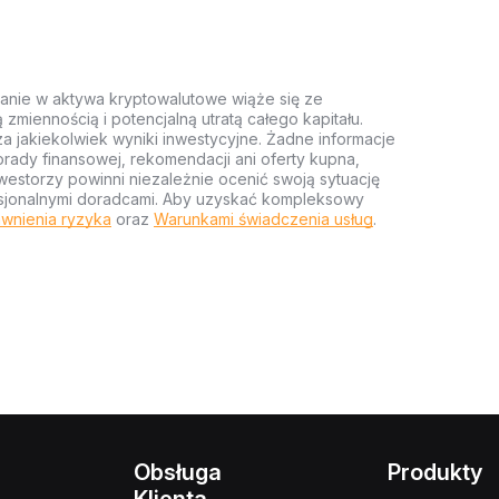
anie w aktywa kryptowalutowe wiąże się ze
miennością i potencjalną utratą całego kapitału.
za jakiekolwiek wyniki inwestycyjne. Żadne informacje
rady finansowej, rekomendacji ani oferty kupna,
estorzy powinni niezależnie ocenić swoją sytuację
ofesjonalnymi doradcami. Aby uzyskać kompleksowy
wnienia ryzyka
oraz
Warunkami świadczenia usług
.
Obsługa
Produkty