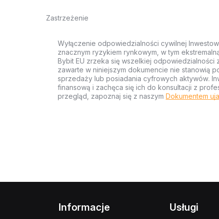
Zastrzeżenie
Wyłączenie odpowiedzialności cywilnej Inwestow
znacznym ryzykiem rynkowym, w tym ekstremalną z
Bybit EU zrzeka się wszelkiej odpowiedzialności 
zawarte w niniejszym dokumencie nie stanowią po
sprzedaży lub posiadania cyfrowych aktywów. Inw
finansową i zachęca się ich do konsultacji z pr
przegląd, zapoznaj się z naszym
Dokumentem uja
Informacje
Usługi