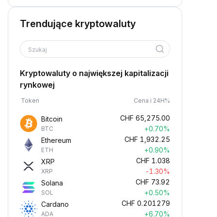
Trendujące kryptowaluty
Szukaj
Kryptowaluty o największej kapitalizacji
rynkowej
Token
Cena i 24H%
CHF
65,275.00
Bitcoin
+0.70%
BTC
CHF
1,932.25
Ethereum
+0.90%
ETH
CHF
1.038
XRP
-1.30%
XRP
CHF
73.92
Solana
+0.50%
SOL
CHF
0.201279
Cardano
+6.70%
ADA