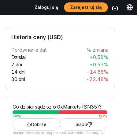
Zarejestruj się
Zaloguj się
Historia ceny (USD)
Porównanie dat
% zmiana
Dzisiaj
+0.58%
7 dni
+0.53%
14 dni
-14.66%
30 dni
-22.48%
Co dzisiaj sądzisz o 0xMarkets (SN35)?
50
%
50
%
Dobrze
Słabo
Uwaga: Informacje te mają charakter wyłącznie informacyjny.