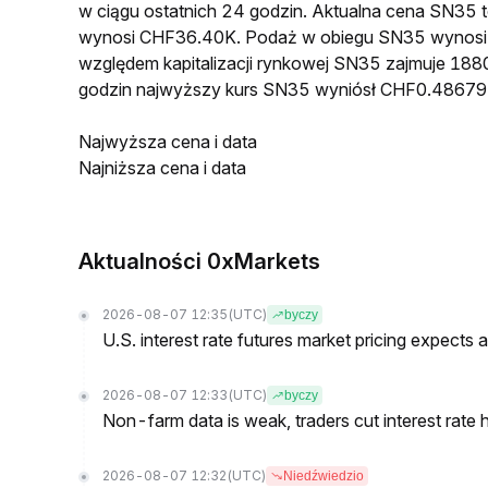
w ciągu ostatnich 24 godzin. Aktualna cena SN3
wynosi CHF36.40K. Podaż w obiegu SN35 wynosi
względem kapitalizacji rynkowej SN35 zajmuje 1880
godzin najwyższy kurs SN35 wyniósł CHF0.48679
Najwyższa cena i data
Najniższa cena i data
Aktualności 0xMarkets
2026-08-07 12:35
(UTC)
byczy
U.S. interest rate futures market pricing expects
2026-08-07 12:33
(UTC)
byczy
Non-farm data is weak, traders cut interest rate h
2026-08-07 12:32
(UTC)
Niedźwiedzio