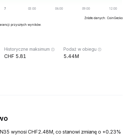
Źródło danych: CoinGecko
warancji przyszłych wyników.
Historyczne maksimum
Podaż w obiegu
5.81
5.44M
wo
a SN35 wynosi CHF2.48M, co stanowi zmianę o +0.23%