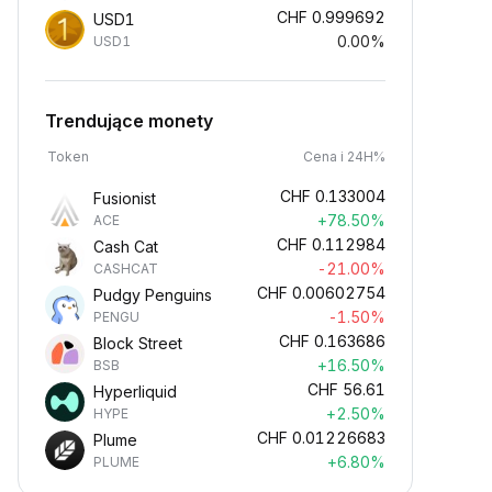
CHF
0.999692
USD1
0.00%
USD1
Trendujące monety
Token
Cena i 24H%
CHF
0.133004
Fusionist
+78.50%
ACE
CHF
0.112984
Cash Cat
-21.00%
CASHCAT
CHF
0.00602754
Pudgy Penguins
-1.50%
PENGU
CHF
0.163686
Block Street
+16.50%
BSB
CHF
56.61
Hyperliquid
+2.50%
HYPE
CHF
0.01226683
Plume
+6.80%
PLUME