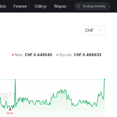
zia
Finanse
Odkryj
Więcej
CHF
Niski
CHF
0.449545
Wysoki
CHF
0.468633