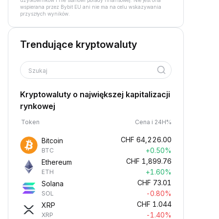
użytkowników i nie stanowi porady finansowej. Nie jest ona
wspierana przez Bybit EU ani nie ma na celu wskazywania
przyszłych wyników.
Trendujące kryptowaluty
Szukaj
Kryptowaluty o największej kapitalizacji
rynkowej
Token
Cena i 24H%
CHF
64,226.00
Bitcoin
+0.50%
BTC
CHF
1,899.76
Ethereum
+1.60%
ETH
CHF
73.01
Solana
-0.80%
SOL
CHF
1.044
XRP
-1.40%
XRP