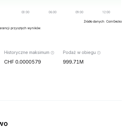
Źródło danych: CoinGecko
warancji przyszłych wyników.
Historyczne maksimum
Podaż w obiegu
0.0000579
999.71M
wo