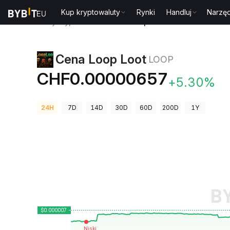
Kup kryptowaluty
Rynki
Handluj
Narzęd
Ceny kryptowalut
Cena Loop Loot LOOP
Cena Loop Loot
LOOP
CHF0.00000657
+5.30%
24H
7D
14D
30D
60D
200D
1Y