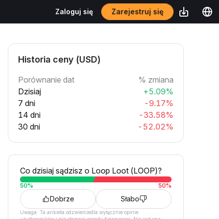
Zarejestruj się
Zaloguj się
Historia ceny (USD)
Porównanie dat
% zmiana
Dzisiaj
+5.09%
7 dni
-9.17%
14 dni
-33.58%
30 dni
-52.02%
Co dzisiaj sądzisz o Loop Loot (LOOP)?
50
%
50
%
Dobrze
Słabo
Uwaga: Ta ankieta odzwierciedla wyłącznie opinie