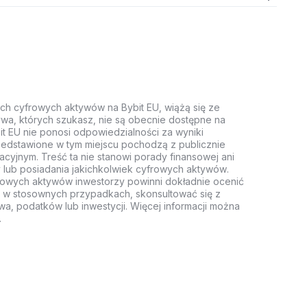
ych cyfrowych aktywów na Bybit EU, wiążą się ze
wa, których szukasz, nie są obecnie dostępne na
it EU nie ponosi odpowiedzialności za wyniki
rzedstawione w tym miejscu pochodzą z publicznie
acyjnym. Treść ta nie stanowi porady finansowej ani
 lub posiadania jakichkolwiek cyfrowych aktywów.
rowych aktywów inwestorzy powinni dokładnie ocenić
z, w stosownych przypadkach, skonsultować się z
wa, podatków lub inwestycji. Więcej informacji można
.