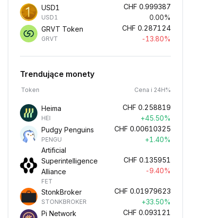
CHF
0.999387
USD1
0.00%
USD1
CHF
0.287124
GRVT Token
-13.80%
GRVT
Trendujące monety
Token
Cena i 24H%
CHF
0.258819
Heima
+45.50%
HEI
CHF
0.00610325
Pudgy Penguins
+1.40%
PENGU
Artificial
CHF
0.135951
Superintelligence
-9.40%
Alliance
FET
CHF
0.01979623
StonkBroker
+33.50%
STONKBROKER
CHF
0.093121
Pi Network