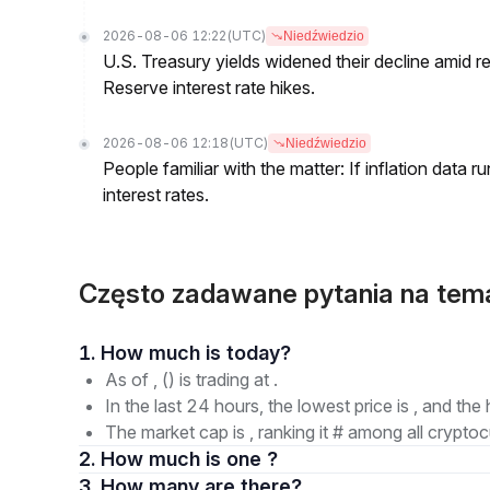
2026-08-06 12:22
(UTC)
Niedźwiedzio
U.S. Treasury yields widened their decline amid 
Reserve interest rate hikes.
2026-08-06 12:18
(UTC)
Niedźwiedzio
People familiar with the matter: If inflation data 
interest rates.
Często zadawane pytania na tem
1. How much is today?
As of , () is trading at .
In the last 24 hours, the lowest price is , and the 
The market cap is , ranking it # among all cryptoc
2. How much is one ?
3. How many are there?