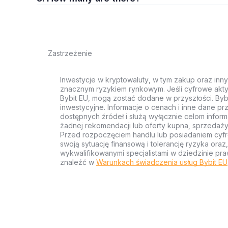
Zastrzeżenie
Inwestycje w kryptowaluty, w tym zakup oraz inn
znacznym ryzykiem rynkowym. Jeśli cyfrowe akty
Bybit EU, mogą zostać dodane w przyszłości. Byb
inwestycyjne. Informacje o cenach i inne dane p
dostępnych źródeł i służą wyłącznie celom inform
żadnej rekomendacji lub oferty kupna, sprzedaży
Przed rozpoczęciem handlu lub posiadaniem cyf
swoją sytuację finansową i tolerancję ryzyka ora
wykwalifikowanymi specjalistami w dziedzinie pra
znaleźć w
Warunkach świadczenia usług Bybit EU