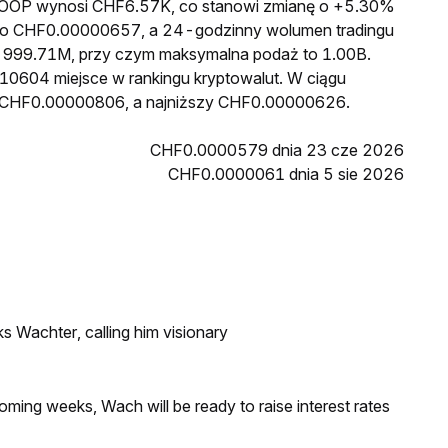
a LOOP wynosi CHF6.57K, co stanowi zmianę o +5.30%
P to CHF0.00000657, a 24-godzinny wolumen tradingu
999.71M, przy czym maksymalna podaż to 1.00B.
 10604 miejsce w rankingu kryptowalut. W ciągu
ł CHF0.00000806, a najniższy CHF0.00000626.
CHF0.0000579 dnia 23 cze 2026
CHF0.0000061 dnia 5 sie 2026
s Wachter, calling him visionary
coming weeks, Wach will be ready to raise interest rates