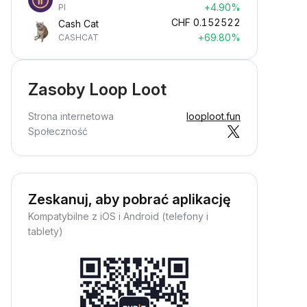
+4.90%
PI
CHF
0.152522
Cash Cat
+69.80%
CASHCAT
Zasoby Loop Loot
Strona internetowa
looploot.fun
Społeczność
Zeskanuj, aby pobrać aplikację
Kompatybilne z iOS i Android (telefony i
tablety)