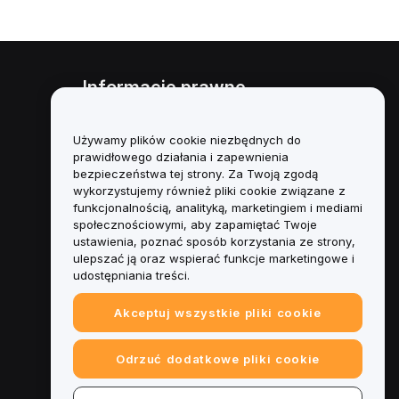
Informacje prawne
Polityka dotycząca konfliktu
interesów
Używamy plików cookie niezbędnych do
prawidłowego działania i zapewnienia
Podsumowanie polityki
bezpieczeństwa tej strony. Za Twoją zgodą
powiernictwa i zarządzania
wykorzystujemy również pliki cookie związane z
funkcjonalnością, analityką, marketingiem i mediami
Informacje ESG
społecznościowymi, aby zapamiętać Twoje
ustawienia, poznać sposób korzystania ze strony,
Biuletyny informacyjne
ulepszać ją oraz wspierać funkcje marketingowe i
kryptoaktywów
udostępniania treści.
Akceptuj wszystkie pliki cookie
Odrzuć dodatkowe pliki cookie