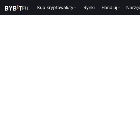
Kup kryptowaluty
Rynki
Handluj
Narzę