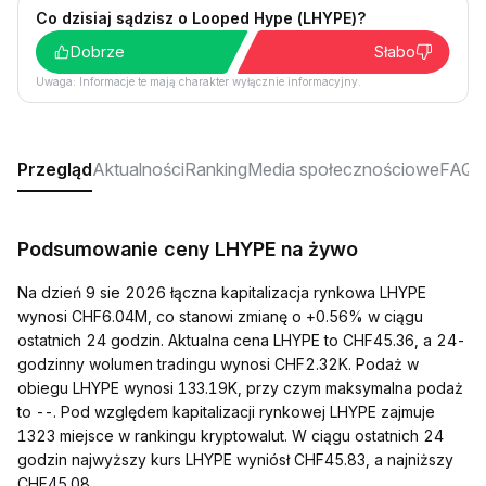
Co dzisiaj sądzisz o Looped Hype (LHYPE)?
Dobrze
Słabo
Uwaga: Informacje te mają charakter wyłącznie informacyjny.
Przegląd
Aktualności
Ranking
Media społecznościowe
FAQ
Podsumowanie ceny LHYPE na żywo
Na dzień 9 sie 2026 łączna kapitalizacja rynkowa LHYPE
wynosi CHF6.04M, co stanowi zmianę o +0.56% w ciągu
ostatnich 24 godzin. Aktualna cena LHYPE to CHF45.36, a 24-
godzinny wolumen tradingu wynosi CHF2.32K. Podaż w
obiegu LHYPE wynosi 133.19K, przy czym maksymalna podaż
to --. Pod względem kapitalizacji rynkowej LHYPE zajmuje
1323 miejsce w rankingu kryptowalut. W ciągu ostatnich 24
godzin najwyższy kurs LHYPE wyniósł CHF45.83, a najniższy
CHF45.08.