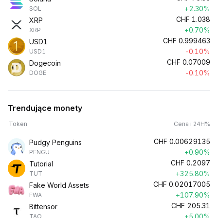
+2.30%
SOL
CHF
1.038
XRP
+0.70%
XRP
CHF
0.999463
USD1
-0.10%
USD1
CHF
0.07009
Dogecoin
-0.10%
DOGE
Trendujące monety
Token
Cena i 24H%
CHF
0.00629135
Pudgy Penguins
+0.90%
PENGU
CHF
0.2097
Tutorial
+325.80%
TUT
CHF
0.02017005
Fake World Assets
+107.90%
FWA
CHF
205.31
Bittensor
+5.00%
TAO