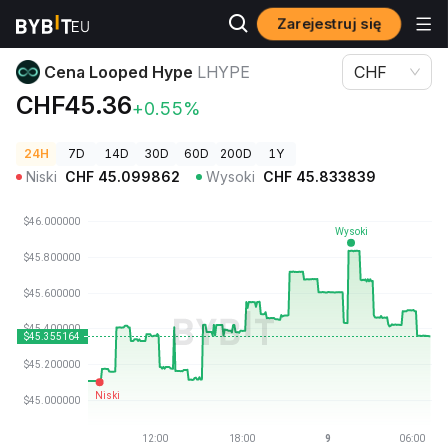
Zarejestruj się
Ceny kryptowalut
Cena Looped Hype LHYPE
Cena Looped Hype
LHYPE
CHF
CHF45.36
+0.55%
24H
7D
14D
30D
60D
200D
1Y
Niski
CHF
45.099862
Wysoki
CHF
45.833839