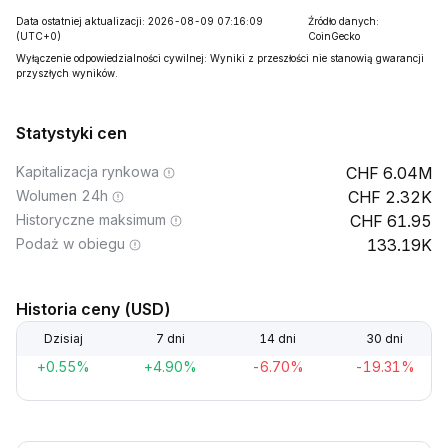
Data ostatniej aktualizacji: 2026-08-09 07:16:09
Źródło danych:
(UTC+0)
CoinGecko
Wyłączenie odpowiedzialności cywilnej: Wyniki z przeszłości nie stanowią gwarancji
przyszłych wyników.
Statystyki cen
Kapitalizacja rynkowa
6.04M
Wolumen 24h
2.32K
Historyczne maksimum
61.95
Podaż w obiegu
133.19K
Historia ceny (USD)
Dzisiaj
7 dni
14 dni
30 dni
+0.55%
+4.90%
-6.70%
-19.31%