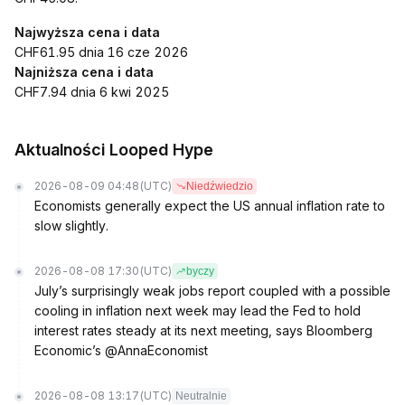
Najwyższa cena i data
CHF61.95 dnia 16 cze 2026
Najniższa cena i data
CHF7.94 dnia 6 kwi 2025
Aktualności Looped Hype
2026-08-09 04:48
(UTC)
Niedźwiedzio
Economists generally expect the US annual inflation rate to
slow slightly.
2026-08-08 17:30
(UTC)
byczy
July’s surprisingly weak jobs report coupled with a possible
cooling in inflation next week may lead the Fed to hold
interest rates steady at its next meeting, says Bloomberg
Economic’s @AnnaEconomist
2026-08-08 13:17
(UTC)
Neutralnie