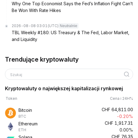
Why One Top Economist Says the Fed’s Inflation Fight Can’t
Be Won With Rate Hikes
2026-08-08 03:01
(UTC)
Neutralnie
TBL Weekly #180: US Treasury & The Fed, Labor Market,
and Liquidity
Trendujące kryptowaluty
Szukaj
Kryptowaluty o największej kapitalizacji rynkowej
Token
Cena i 24H%
CHF
64,811.00
Bitcoin
-0.20%
BTC
CHF
1,917.31
Ethereum
0.00%
ETH
CHF
76.35
Solana