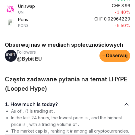
CHF
3.96
Uniswap
-1.40%
UNI
CHF
0.02964229
Pons
-9.50%
PONS
Obserwuj nas w mediach społecznościowych
Followers
+
Obserwuj
@Bybit EU
Często zadawane pytania na temat LHYPE
(Looped Hype)
1. How much is today?
As of , () is trading at .
In the last 24 hours, the lowest price is , and the highest
price is , with a trading volume of .
The market cap is , ranking it # among all cryptocurrencies.