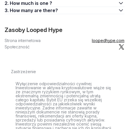
2. How much is one ?
3. How many are there?
Zasoby Looped Hype
Strona internetowa
loopedhype.com
Społeczność
Zastrzeżenie
Wyłączenie odpowiedzialności cywilnej
Inwestowanie w aktywa kryptowalutowe wiąże się
ze znacznym ryzykiem rynkowym, w tym
ekstremalną zmiennością i potencjalną utratą
całego kapitału. Bybit EU zrzeka się wszelkiej
odpowiedzialności za jakiekolwiek wyniki
inwestycyjne. Żadne informacje zawarte w
niniejszym dokumencie nie stanowią porady
finansowej, rekomendacji ani oferty kupna,
sprzedaży lub posiadania cyfrowych aktywów.
Inwestorzy powinni niezależnie ocenić swoją
sytuację finansową i zachęca się ich do konsultacji