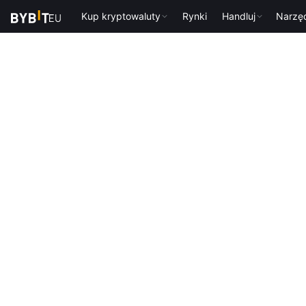
Kup kryptowaluty
Rynki
Handluj
Narzę