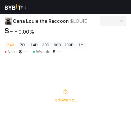
Ceny kryptowalut
Cena Louie the Raccoon $LOUIE
Cena Louie the Raccoon
$LOUIE
$--
0.00%
24H
7D
14D
30D
60D
200D
1Y
Niski
$
--
Wysoki
$
--
ładowanie...