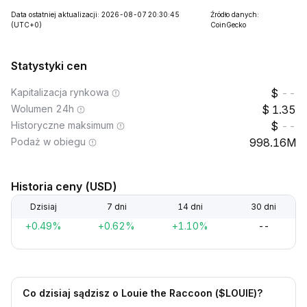
Data ostatniej aktualizacji: 2026-08-07 20:30:45
Źródło danych:
(UTC+0)
CoinGecko
Statystyki cen
Kapitalizacja rynkowa
--
Wolumen 24h
1.35
Historyczne maksimum
--
Podaż w obiegu
998.16M
Historia ceny (USD)
Dzisiaj
7 dni
14 dni
30 dni
+0.49%
+0.62%
+1.10%
--
Co dzisiaj sądzisz o Louie the Raccoon ($LOUIE)?