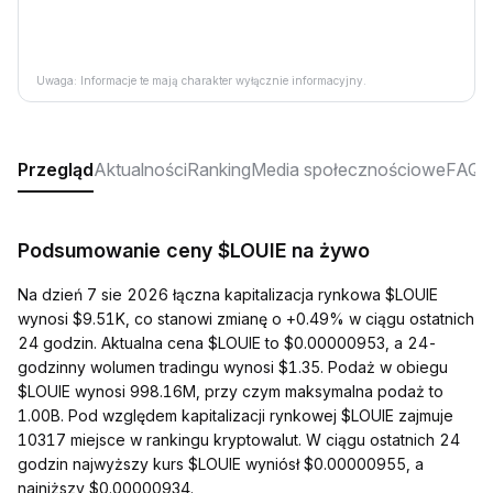
Uwaga: Informacje te mają charakter wyłącznie informacyjny.
Przegląd
Aktualności
Ranking
Media społecznościowe
FAQ
Podsumowanie ceny $LOUIE na żywo
Na dzień 7 sie 2026 łączna kapitalizacja rynkowa $LOUIE
wynosi $9.51K, co stanowi zmianę o +0.49% w ciągu ostatnich
24 godzin. Aktualna cena $LOUIE to $0.00000953, a 24-
godzinny wolumen tradingu wynosi $1.35. Podaż w obiegu
$LOUIE wynosi 998.16M, przy czym maksymalna podaż to
1.00B. Pod względem kapitalizacji rynkowej $LOUIE zajmuje
10317 miejsce w rankingu kryptowalut. W ciągu ostatnich 24
godzin najwyższy kurs $LOUIE wyniósł $0.00000955, a
najniższy $0.00000934.