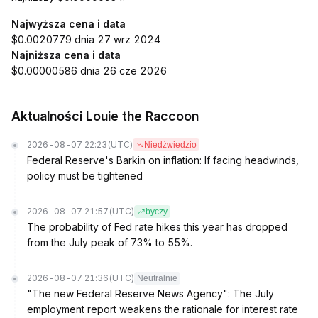
Najwyższa cena i data
$0.0020779 dnia 27 wrz 2024
Najniższa cena i data
$0.00000586 dnia 26 cze 2026
Aktualności Louie the Raccoon
2026-08-07 22:23
(UTC)
Niedźwiedzio
Federal Reserve's Barkin on inflation: If facing headwinds,
policy must be tightened
2026-08-07 21:57
(UTC)
byczy
The probability of Fed rate hikes this year has dropped
from the July peak of 73% to 55%.
2026-08-07 21:36
(UTC)
Neutralnie
"The new Federal Reserve News Agency": The July
employment report weakens the rationale for interest rate