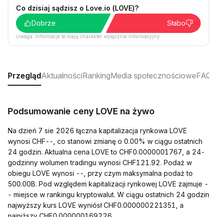
Co dzisiaj sądzisz o Love.io (LOVE)?
Dobrze
Słabo
Uwaga: Informacje te mają charakter wyłącznie informacyjny.
Przegląd
Aktualności
Ranking
Media społecznościowe
FAQ
Podsumowanie ceny LOVE na żywo
Na dzień 7 sie 2026 łączna kapitalizacja rynkowa LOVE
wynosi CHF--, co stanowi zmianę o 0.00% w ciągu ostatnich
24 godzin. Aktualna cena LOVE to CHF0.0000001767, a 24-
godzinny wolumen tradingu wynosi CHF121.92. Podaż w
obiegu LOVE wynosi --, przy czym maksymalna podaż to
500.00B. Pod względem kapitalizacji rynkowej LOVE zajmuje -
- miejsce w rankingu kryptowalut. W ciągu ostatnich 24 godzin
najwyższy kurs LOVE wyniósł CHF0.000000221351, a
najniższy CHF0.000000169226.