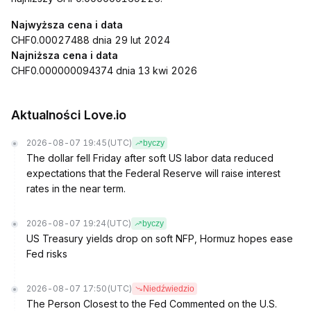
Najwyższa cena i data
CHF0.00027488 dnia 29 lut 2024
Najniższa cena i data
CHF0.000000094374 dnia 13 kwi 2026
Aktualności Love.io
2026-08-07 19:45
(UTC)
byczy
The dollar fell Friday after soft US labor data reduced
expectations that the Federal Reserve will raise interest
rates in the near term.
2026-08-07 19:24
(UTC)
byczy
US Treasury yields drop on soft NFP, Hormuz hopes ease
Fed risks
2026-08-07 17:50
(UTC)
Niedźwiedzio
The Person Closest to the Fed Commented on the U.S.