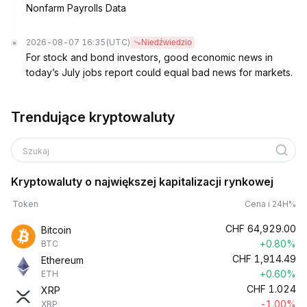
Nonfarm Payrolls Data
2026-08-07 16:35
(UTC)
Niedźwiedzio
For stock and bond investors, good economic news in
today’s July jobs report could equal bad news for markets.
Trendujące kryptowaluty
Szukaj
Kryptowaluty o największej kapitalizacji rynkowej
Token
Cena i 24H%
CHF
64,929.00
Bitcoin
+0.80%
BTC
CHF
1,914.49
Ethereum
+0.60%
ETH
CHF
1.024
XRP
-1.00%
XRP