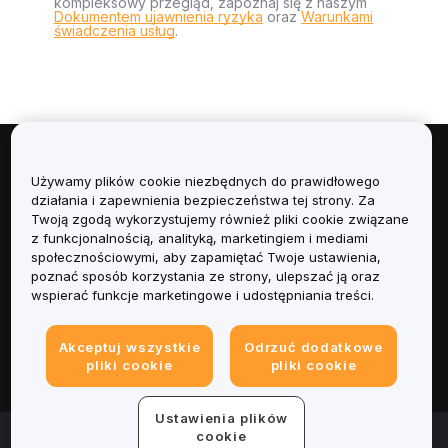
kompleksowy przegląd, zapoznaj się z naszym
Dokumentem ujawnienia ryzyka
oraz
Warunkami
świadczenia usług
.
Informacje
Używamy plików cookie niezbędnych do prawidłowego
działania i zapewnienia bezpieczeństwa tej strony. Za
Usługi
Twoją zgodą wykorzystujemy również pliki cookie związane
z funkcjonalnością, analityką, marketingiem i mediami
społecznościowymi, aby zapamiętać Twoje ustawienia,
Obsługa Klienta
poznać sposób korzystania ze strony, ulepszać ją oraz
wspierać funkcje marketingowe i udostępniania treści.
Produkty
Akceptuj wszystkie
Odrzuć dodatkowe
Informacje prawne
pliki cookie
pliki cookie
Ustawienia plików
© 2025-2026 Bybit.eu. All rights reserved.
cookie