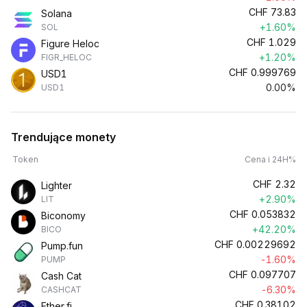
CHF
73.83
Solana
+1.60%
SOL
CHF
1.029
Figure Heloc
+1.20%
FIGR_HELOC
CHF
0.999769
USD1
0.00%
USD1
Trendujące monety
Token
Cena i 24H%
CHF
2.32
Lighter
+2.90%
LIT
CHF
0.053832
Biconomy
+42.20%
BICO
CHF
0.00229692
Pump.fun
-1.60%
PUMP
CHF
0.097707
Cash Cat
-6.30%
CASHCAT
CHF
0.38102
Ether.fi