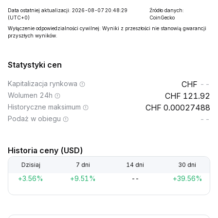
Data ostatniej aktualizacji: 2026-08-07 20:48:29
Źródło danych:
(UTC+0)
CoinGecko
Wyłączenie odpowiedzialności cywilnej: Wyniki z przeszłości nie stanowią gwarancji
przyszłych wyników.
Statystyki cen
Kapitalizacja rynkowa
--
Wolumen 24h
121.92
Historyczne maksimum
0.00027488
Podaż w obiegu
--
Historia ceny (USD)
Dzisiaj
7 dni
14 dni
30 dni
+3.56%
+9.51%
--
+39.56%