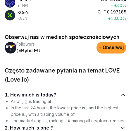
+9.40%
ETHFI
CHF
0.197185
KGeN
+10.00%
KGEN
Obserwuj nas w mediach społecznościowych
Followers
+
Obserwuj
@Bybit EU
Często zadawane pytania na temat LOVE
(Love.io)
1. How much is today?
As of , () is trading at .
In the last 24 hours, the lowest price is , and the highest
price is , with a trading volume of .
The market cap is , ranking it # among all cryptocurrencies.
2. How much is one ?