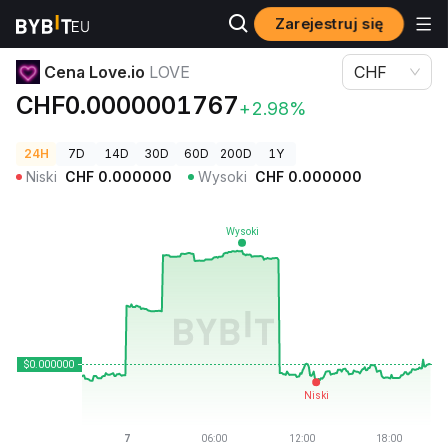
Zarejestruj się
Ceny kryptowalut
Cena Love.io LOVE
Cena Love.io
LOVE
CHF
CHF0.0000001767
+2.98%
24H
7D
14D
30D
60D
200D
1Y
Niski
CHF
0.000000
Wysoki
CHF
0.000000