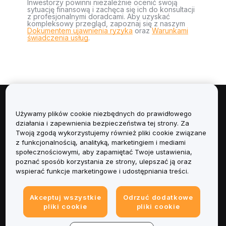
Inwestorzy powinni niezależnie ocenić swoją
sytuację finansową i zachęca się ich do konsultacji
z profesjonalnymi doradcami. Aby uzyskać
kompleksowy przegląd, zapoznaj się z naszym
Dokumentem ujawnienia ryzyka
oraz
Warunkami
świadczenia usług
.
Informacje
Używamy plików cookie niezbędnych do prawidłowego
działania i zapewnienia bezpieczeństwa tej strony. Za
Usługi
Twoją zgodą wykorzystujemy również pliki cookie związane
z funkcjonalnością, analityką, marketingiem i mediami
społecznościowymi, aby zapamiętać Twoje ustawienia,
Obsługa Klienta
poznać sposób korzystania ze strony, ulepszać ją oraz
wspierać funkcje marketingowe i udostępniania treści.
Produkty
Akceptuj wszystkie
Odrzuć dodatkowe
Informacje prawne
pliki cookie
pliki cookie