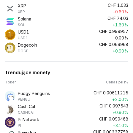
CHF
1.033
XRP
-0.60%
XRP
CHF
74.03
Solana
+1.60%
SOL
CHF
0.999957
USD1
0.00%
USD1
CHF
0.069968
Dogecoin
+0.90%
DOGE
Trendujące monety
Token
Cena i 24H%
CHF
0.00611215
Pudgy Penguins
+2.00%
PENGU
CHF
0.097543
Cash Cat
+0.90%
CASHCAT
CHF
0.090468
Pi Network
+3.10%
PI
CHF
0.00227758
Pump.fun