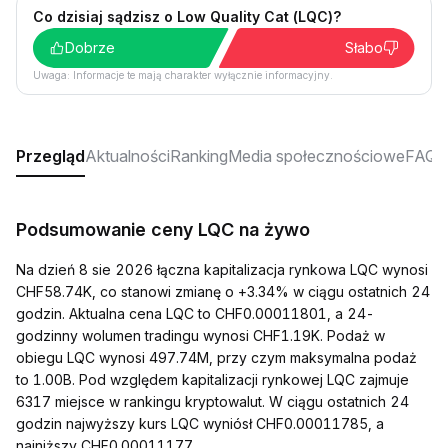
Co dzisiaj sądzisz o Low Quality Cat (LQC)?
Dobrze
Słabo
Uwaga: Informacje te mają charakter wyłącznie informacyjny.
Przegląd
Aktualności
Ranking
Media społecznościowe
FAQ
Podsumowanie ceny LQC na żywo
Na dzień 8 sie 2026 łączna kapitalizacja rynkowa LQC wynosi
CHF58.74K, co stanowi zmianę o +3.34% w ciągu ostatnich 24
godzin. Aktualna cena LQC to CHF0.00011801, a 24-
godzinny wolumen tradingu wynosi CHF1.19K. Podaż w
obiegu LQC wynosi 497.74M, przy czym maksymalna podaż
to 1.00B. Pod względem kapitalizacji rynkowej LQC zajmuje
6317 miejsce w rankingu kryptowalut. W ciągu ostatnich 24
godzin najwyższy kurs LQC wyniósł CHF0.00011785, a
najniższy CHF0.00011177.