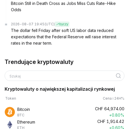
Bitcoin Still in Death Cross as Jobs Miss Cuts Rate-Hike
Odds
2026-08-07 19:45
(UTC)
byczy
The dollar fell Friday after soft US labor data reduced
expectations that the Federal Reserve will raise interest
rates in the near term.
Trendujące kryptowaluty
Szukaj
Kryptowaluty o największej kapitalizacji rynkowej
Token
Cena i 24H%
CHF
64,974.00
Bitcoin
+0.80%
BTC
CHF
1,914.42
Ethereum
+0.60%
ETH