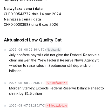
Najwyższa cena i data
CHF0.00543772 dnia 14 paź 2024
Najniższa cena i data
CHF0.00003983 dnia 6 cze 2026
Aktualności Low Quality Cat
2026-08-08 01:39
(UTC)
Neutralnie
July nonfarm payrolls did not give the Federal Reserve a
clear answer; the “New Federal Reserve News Agency”:
whether to raise rates in September still depends on
inflation.
2026-08-08 00:25
(UTC)
Niedźwiedzio
Morgan Stanley: Expects Federal Reserve balance sheet to
shrink by $1.5 trillion
2026-08-07 23:28
(UTC)
Niedźwiedzio