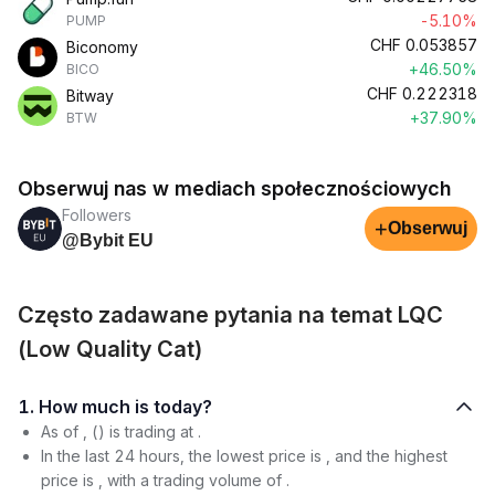
-5.10%
PUMP
CHF
0.053857
Biconomy
+46.50%
BICO
CHF
0.222318
Bitway
+37.90%
BTW
Obserwuj nas w mediach społecznościowych
Followers
+
Obserwuj
@Bybit EU
Często zadawane pytania na temat LQC
(Low Quality Cat)
1. How much is today?
As of , () is trading at .
In the last 24 hours, the lowest price is , and the highest
price is , with a trading volume of .