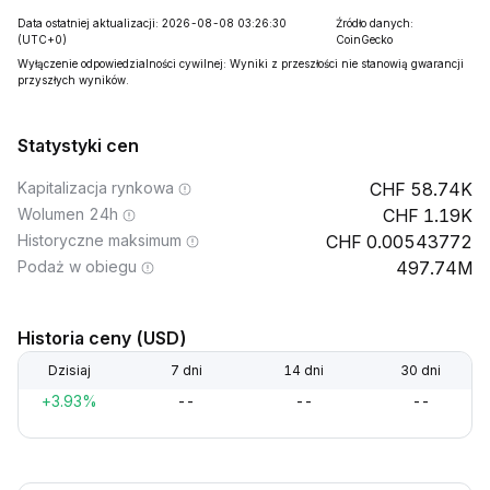
Data ostatniej aktualizacji: 2026-08-08 03:26:30
Źródło danych:
(UTC+0)
CoinGecko
Wyłączenie odpowiedzialności cywilnej: Wyniki z przeszłości nie stanowią gwarancji
przyszłych wyników.
Statystyki cen
Kapitalizacja rynkowa
58.74K
Wolumen 24h
1.19K
Historyczne maksimum
0.00543772
Podaż w obiegu
497.74M
Historia ceny (USD)
Dzisiaj
7 dni
14 dni
30 dni
+3.93%
--
--
--