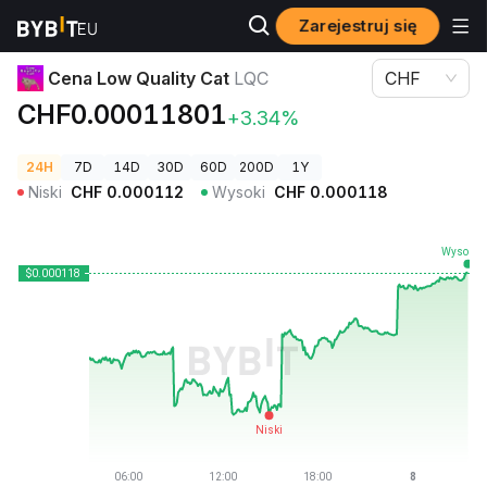
Zarejestruj się
Ceny kryptowalut
Cena Low Quality Cat LQC
Cena Low Quality Cat
LQC
CHF
CHF0.00011801
+3.34%
24H
7D
14D
30D
60D
200D
1Y
Niski
CHF
0.000112
Wysoki
CHF
0.000118