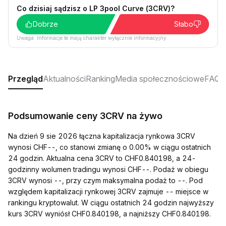
Co dzisiaj sądzisz o LP 3pool Curve (3CRV)?
Dobrze
Słabo
Uwaga: Informacje te mają charakter wyłącznie informacyjny.
Przegląd
Aktualności
Ranking
Media społecznościowe
FAQ
Podsumowanie ceny 3CRV na żywo
Na dzień 9 sie 2026 łączna kapitalizacja rynkowa 3CRV
wynosi CHF--, co stanowi zmianę o 0.00% w ciągu ostatnich
24 godzin. Aktualna cena 3CRV to CHF0.840198, a 24-
godzinny wolumen tradingu wynosi CHF--. Podaż w obiegu
3CRV wynosi --, przy czym maksymalna podaż to --. Pod
względem kapitalizacji rynkowej 3CRV zajmuje -- miejsce w
rankingu kryptowalut. W ciągu ostatnich 24 godzin najwyższy
kurs 3CRV wyniósł CHF0.840198, a najniższy CHF0.840198.