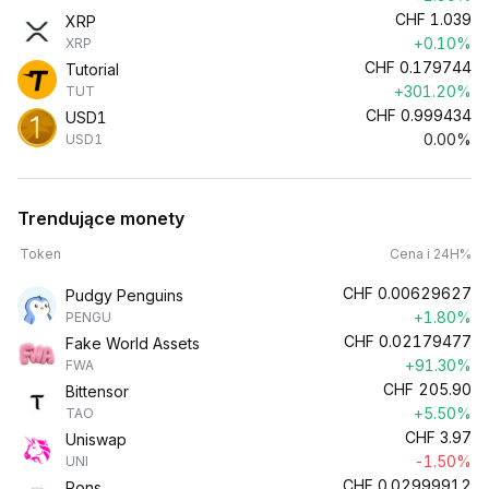
CHF
1.039
XRP
+0.10%
XRP
CHF
0.179744
Tutorial
+301.20%
TUT
CHF
0.999434
USD1
0.00%
USD1
Trendujące monety
Token
Cena i 24H%
CHF
0.00629627
Pudgy Penguins
+1.80%
PENGU
CHF
0.02179477
Fake World Assets
+91.30%
FWA
CHF
205.90
Bittensor
+5.50%
TAO
CHF
3.97
Uniswap
-1.50%
UNI
CHF
0.02999912
Pons