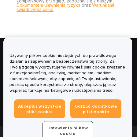
kompleksowy przegląd, zapoznaj się z naszym
Dokumentem ujawnienia ryzyka
oraz
Warunkami
świadczenia usług
.
Informacje
Używamy plików cookie niezbędnych do prawidłowego
działania i zapewnienia bezpieczeństwa tej strony. Za
Usługi
Twoją zgodą wykorzystujemy również pliki cookie związane
z funkcjonalnością, analityką, marketingiem i mediami
społecznościowymi, aby zapamiętać Twoje ustawienia,
Obsługa Klienta
poznać sposób korzystania ze strony, ulepszać ją oraz
wspierać funkcje marketingowe i udostępniania treści.
Produkty
Akceptuj wszystkie
Odrzuć dodatkowe
Informacje prawne
pliki cookie
pliki cookie
Ustawienia plików
© 2025-2026 Bybit.eu. Wszystkie prawa zastrzeżone.
cookie