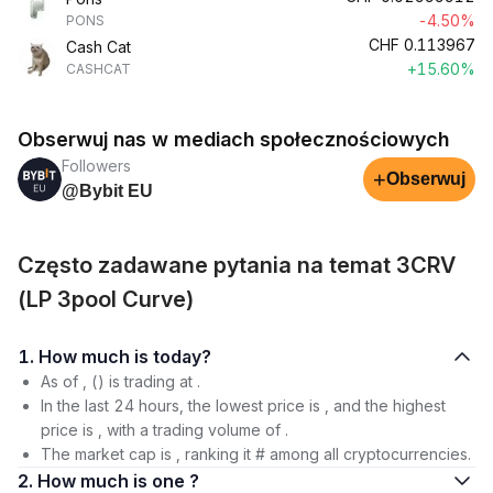
-4.50%
PONS
CHF
0.113967
Cash Cat
+15.60%
CASHCAT
Obserwuj nas w mediach społecznościowych
Followers
+
Obserwuj
@Bybit EU
Często zadawane pytania na temat 3CRV
(LP 3pool Curve)
1. How much is today?
As of , () is trading at .
In the last 24 hours, the lowest price is , and the highest
price is , with a trading volume of .
The market cap is , ranking it # among all cryptocurrencies.
2. How much is one ?