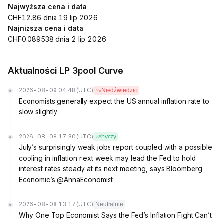
Najwyższa cena i data
CHF12.86 dnia 19 lip 2026
Najniższa cena i data
CHF0.089538 dnia 2 lip 2026
Aktualności LP 3pool Curve
2026-08-09 04:48
(UTC)
Niedźwiedzio
Economists generally expect the US annual inflation rate to
slow slightly.
2026-08-08 17:30
(UTC)
byczy
July’s surprisingly weak jobs report coupled with a possible
cooling in inflation next week may lead the Fed to hold
interest rates steady at its next meeting, says Bloomberg
Economic’s @AnnaEconomist
2026-08-08 13:17
(UTC)
Neutralnie
Why One Top Economist Says the Fed’s Inflation Fight Can’t