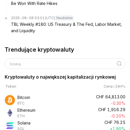
Be Won With Rate Hikes
2026-08-08 03:01
(UTC)
Neutralnie
TBL Weekly #180: US Treasury & The Fed, Labor Market,
and Liquidity
Trendujące kryptowaluty
Szukaj
Kryptowaluty o największej kapitalizacji rynkowej
Token
Cena i 24H%
CHF
64,813.00
Bitcoin
-0.30%
BTC
CHF
1,916.29
Ethereum
-0.20%
ETH
CHF
76.25
Solana
+1.90%
SOL