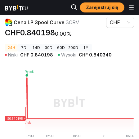
Zarejestruj się
Ceny kryptowalut
Cena LP 3pool Curve 3CRV
Cena LP 3pool Curve
3CRV
CHF
CHF0.840198
0.00%
24H
7D
14D
30D
60D
200D
1Y
Niski
CHF
0.840198
Wysoki
CHF
0.840340