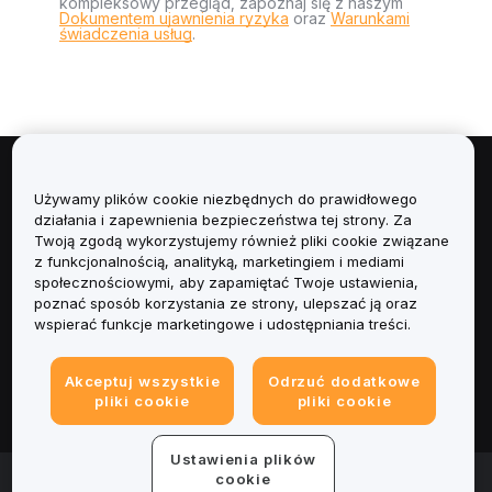
kompleksowy przegląd, zapoznaj się z naszym
Dokumentem ujawnienia ryzyka
oraz
Warunkami
świadczenia usług
.
Informacje
Używamy plików cookie niezbędnych do prawidłowego
działania i zapewnienia bezpieczeństwa tej strony. Za
Usługi
Twoją zgodą wykorzystujemy również pliki cookie związane
z funkcjonalnością, analityką, marketingiem i mediami
społecznościowymi, aby zapamiętać Twoje ustawienia,
Obsługa Klienta
poznać sposób korzystania ze strony, ulepszać ją oraz
wspierać funkcje marketingowe i udostępniania treści.
Produkty
Akceptuj wszystkie
Odrzuć dodatkowe
Informacje prawne
pliki cookie
pliki cookie
Ustawienia plików
© 2025-2026 Bybit.eu. All rights reserved.
cookie