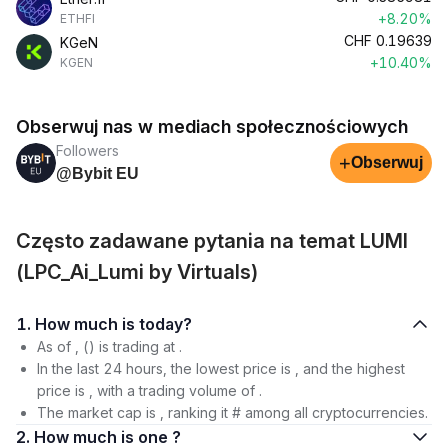
+8.20%
ETHFI
CHF
0.19639
KGeN
+10.40%
KGEN
Obserwuj nas w mediach społecznościowych
Followers
+
Obserwuj
@Bybit EU
Często zadawane pytania na temat LUMI
(LPC_Ai_Lumi by Virtuals)
1. How much is today?
As of , () is trading at .
In the last 24 hours, the lowest price is , and the highest
price is , with a trading volume of .
The market cap is , ranking it # among all cryptocurrencies.
2. How much is one ?