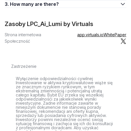
3. How many are there?
Zasoby LPC_Ai_Lumi by Virtuals
Strona internetowa
app.virtuals.io
WhitePaper
Społeczność
Zastrzeżenie
Wyłączenie odpowiedzialności cywilnej
Inwestowanie w aktywa kryptowalutowe wiąże się
ze znacznym ryzykiem rynkowym, w tym
ekstremalną zmiennością i potencjalną utratą
całego kapitału. Bybit EU zrzeka się wszelkiej
odpowiedzialności za jakiekolwiek wyniki
inwestycyjne. Żadne informacje zawarte w
niniejszym dokumencie nie stanowią porady
finansowej, rekomendacji ani oferty kupna,
sprzedaży lub posiadania cyfrowych aktywów.
Inwestorzy powinni niezależnie ocenić swoją
sytuację finansową i zachęca się ich do konsultacji
z profesjonalnymi doradcami. Aby uzyskać