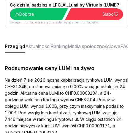
Co dzisiaj sądzisz o LPC_Ai_Lumi by Virtuals (LUMI)?
Dobrze
Słabo
Uwaga: Informacje te mają charakter wyłącznie informacyjny.
Przegląd
Aktualności
Ranking
Media społecznościowe
FAQ
Podsumowanie ceny LUMI na żywo
Na dzień 7 sie 2026 łączna kapitalizacja rynkowa LUMI wynosi
CHF31.34K, co stanowi zmianę o 0.00% w ciągu ostatnich 24
godzin. Aktualna cena LUMI to CHF0.00003134, a 24-
godzinny wolumen tradingu wynosi CHF82.04. Podaż w
obiegu LUMI wynosi 1.00B, przy czym maksymalna podaż to
1.00B. Pod względem kapitalizacji rynkowej LUMI zajmuje
7446 miejsce w rankingu kryptowalut. W ciągu ostatnich 24
godzin najwyższy kurs LUMI wyniósł CHF0.00003171, a
najniższy CHF0.00003123.