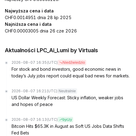
Najwyższa cena i data
CHF0.0014951 dnia 28 lip 2025
Najniższa cena i data
CHF0.00003005 dnia 26 cze 2026
Aktualności LPC_Ai_Lumi by Virtuals
2026-08-07 16:35
(UTC)
Niedźwiedzio
For stock and bond investors, good economic news in
today’s July jobs report could equal bad news for markets.
2026-08-07 16:21
(UTC)
Neutralnie
US Dollar Weekly Forecast: Sticky inflation, weaker jobs
and hopes of peace
2026-08-07 16:13
(UTC)
byczy
Bitcoin Hits $65.3K in August as Soft US Jobs Data Shifts
Fed Bets