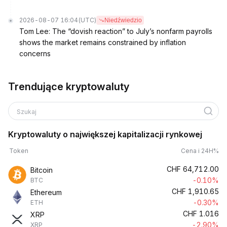
2026-08-07 16:04
(UTC)
Niedźwiedzio
Tom Lee: The “dovish reaction” to July’s nonfarm payrolls
shows the market remains constrained by inflation
concerns
Trendujące kryptowaluty
Szukaj
Kryptowaluty o największej kapitalizacji rynkowej
Token
Cena i 24H%
CHF
64,712.00
Bitcoin
-0.10%
BTC
CHF
1,910.65
Ethereum
-0.30%
ETH
CHF
1.016
XRP
-2.90%
XRP