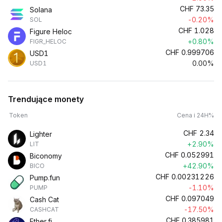
CHF
73.35
Solana
-0.20%
SOL
CHF
1.028
Figure Heloc
+0.80%
FIGR_HELOC
CHF
0.999706
USD1
0.00%
USD1
Trendujące monety
Token
Cena i 24H%
CHF
2.34
Lighter
+2.90%
LIT
CHF
0.052991
Biconomy
+42.90%
BICO
CHF
0.00231226
Pump.fun
-1.10%
PUMP
CHF
0.097049
Cash Cat
-17.50%
CASHCAT
CHF
0.385981
Ether.fi