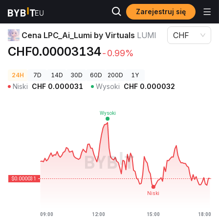
Zarejestruj się
Ceny kryptowalut
Cena LPC_Ai_Lumi by Virtuals LUMI
Cena LPC_Ai_Lumi by Virtuals
LUMI
CHF
CHF0.00003134
-0.99%
24H
7D
14D
30D
60D
200D
1Y
Niski
CHF
0.000031
Wysoki
CHF
0.000032