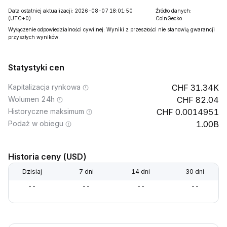
Data ostatniej aktualizacji: 2026-08-07 18:01:50
Źródło danych:
(UTC+0)
CoinGecko
Wyłączenie odpowiedzialności cywilnej: Wyniki z przeszłości nie stanowią gwarancji
przyszłych wyników.
Statystyki cen
Kapitalizacja rynkowa
31.34K
Wolumen 24h
82.04
Historyczne maksimum
0.0014951
Podaż w obiegu
1.00B
Historia ceny (USD)
Dzisiaj
7 dni
14 dni
30 dni
--
--
--
--