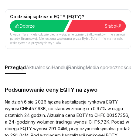
Co dzisiaj sądzisz o EQTY (EQTY)?
Dobrze
Słabo
Uwaga: Ta ankieta odzwierciedla wyłącznie opinie użytkowników i nie stanowi
porady finansowej. Nie jest ona wspierana przez Bybit EU ani nie ma na celu
wskazywania przyszłych wyników.
Przegląd
Aktualności
Handluj
Ranking
Media społecznościo
Podsumowanie ceny EQTY na żywo
Na dzień 6 sie 2026 łączna kapitalizacja rynkowa EQTY
wynosi CHF457.98K, co stanowi zmianę o +0.97% w ciągu
ostatnich 24 godzin. Aktualna cena EQTY to CHF0.00157356,
a 24-godzinny wolumen tradingu wynosi CHF5.72K. Podaż w
obiegu EQTY wynosi 291.04M, przy czym maksymalna podaż
to 291.04M. Pod względem kapitalizacji rynkowej EQTY