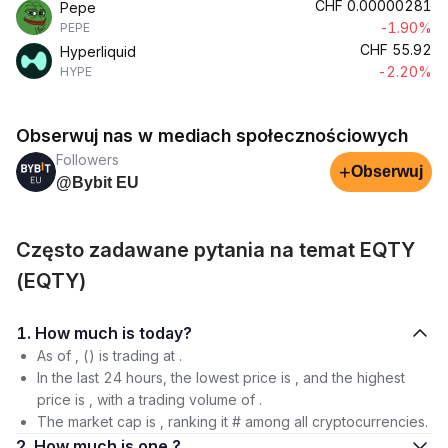
CHF
0.00000281
Pepe
-1.90%
PEPE
CHF
55.92
Hyperliquid
-2.20%
HYPE
Obserwuj nas w mediach społecznościowych
Followers
+
Obserwuj
@Bybit EU
Często zadawane pytania na temat EQTY
(EQTY)
1. How much is today?
As of , () is trading at .
In the last 24 hours, the lowest price is , and the highest
price is , with a trading volume of .
The market cap is , ranking it # among all cryptocurrencies.
2. How much is one ?