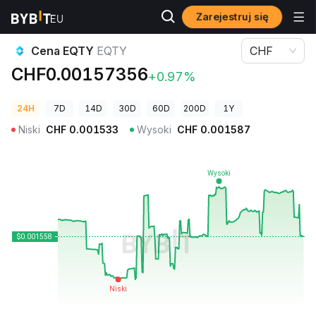
Zarejestruj się
Ceny kryptowalut
Cena EQTY EQTY
Cena EQTY
EQTY
CHF
CHF0.00157356
+0.97%
24H
7D
14D
30D
60D
200D
1Y
Niski
CHF
0.001533
Wysoki
CHF
0.001587