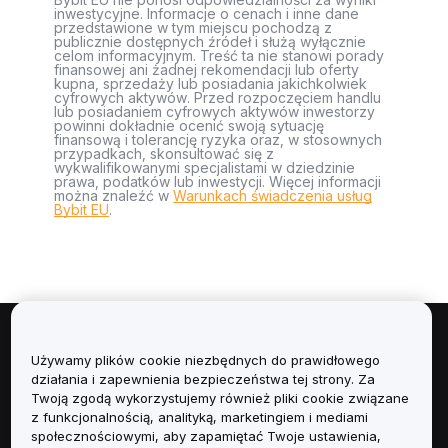
inwestycyjne. Informacje o cenach i inne dane
przedstawione w tym miejscu pochodzą z
publicznie dostępnych źródeł i służą wyłącznie
celom informacyjnym. Treść ta nie stanowi porady
finansowej ani żadnej rekomendacji lub oferty
kupna, sprzedaży lub posiadania jakichkolwiek
cyfrowych aktywów. Przed rozpoczęciem handlu
lub posiadaniem cyfrowych aktywów inwestorzy
powinni dokładnie ocenić swoją sytuację
finansową i tolerancję ryzyka oraz, w stosownych
przypadkach, skonsultować się z
wykwalifikowanymi specjalistami w dziedzinie
prawa, podatków lub inwestycji. Więcej informacji
można znaleźć w
Warunkach świadczenia usług
Bybit EU
.
Informacje
Używamy plików cookie niezbędnych do prawidłowego
działania i zapewnienia bezpieczeństwa tej strony. Za
Usługi
Twoją zgodą wykorzystujemy również pliki cookie związane
z funkcjonalnością, analityką, marketingiem i mediami
społecznościowymi, aby zapamiętać Twoje ustawienia,
Obsługa Klienta