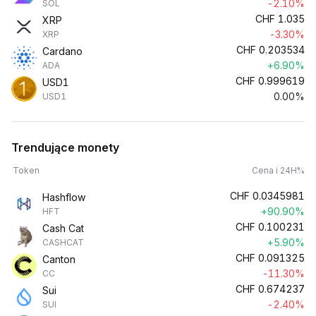
-2.10%
SOL
CHF
1.035
XRP
-3.30%
XRP
CHF
0.203534
Cardano
+6.90%
ADA
CHF
0.999619
USD1
0.00%
USD1
Trendujące monety
Token
Cena i 24H%
CHF
0.0345981
Hashflow
+90.90%
HFT
CHF
0.100231
Cash Cat
+5.90%
CASHCAT
CHF
0.091325
Canton
-11.30%
CC
CHF
0.674237
Sui
-2.40%
SUI