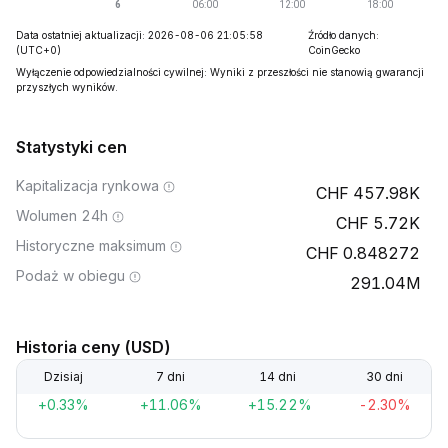
Data ostatniej aktualizacji: 2026-08-06 21:05:58
Źródło danych:
(UTC+0)
CoinGecko
Wyłączenie odpowiedzialności cywilnej: Wyniki z przeszłości nie stanowią gwarancji
przyszłych wyników.
Statystyki cen
Kapitalizacja rynkowa
457.98K
Wolumen 24h
5.72K
Historyczne maksimum
0.848272
Podaż w obiegu
291.04M
Historia ceny (USD)
Dzisiaj
7 dni
14 dni
30 dni
+0.33%
+11.06%
+15.22%
-2.30%