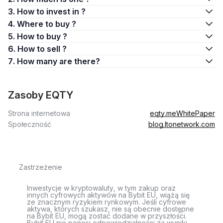
3. How to invest in ?
4. Where to buy ?
5. How to buy ?
6. How to sell ?
7. How many are there?
Zasoby EQTY
Strona internetowa
eqty.me
WhitePaper
Społeczność
blog.ltonetwork.com
Zastrzeżenie
Inwestycje w kryptowaluty, w tym zakup oraz
innych cyfrowych aktywów na Bybit EU, wiążą się
ze znacznym ryzykiem rynkowym. Jeśli cyfrowe
aktywa, których szukasz, nie są obecnie dostępne
na Bybit EU, mogą zostać dodane w przyszłości.
Bybit EU nie ponosi odpowiedzialności za wyniki