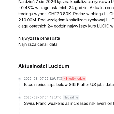
Na dzień 7 sie 2026 łączna kapitalizacja rynkow
-0.48% w ciągu ostatnich 24 godzin. Aktualna c
tradingu wynosi CHF20.80K. Podaż w obiegu LUCI
210.00M. Pod względem kapitalizacji rynkowej LUC
ciągu ostatnich 24 godzin najwyższy kurs LUCIC 
Najwyższa cena i data
Najniższa cena i data
Aktualności Lucidum
2026-08-07 05:22
(UTC)
Niedźwiedzio
Bitcoin price slips below $65K after US jobs data
2026-08-07 04:43
(UTC)
Neutralnie
Swiss Franc weakens as increased risk aversion