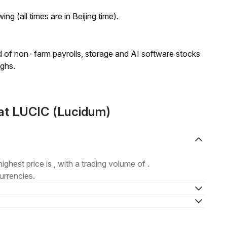
ng (all times are in Beijing time).
 of non-farm payrolls, storage and AI software stocks
ighs.
at LUCIC (Lucidum)
highest price is , with a trading volume of .
urrencies.