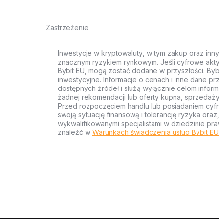
Zastrzeżenie
Inwestycje w kryptowaluty, w tym zakup oraz inn
znacznym ryzykiem rynkowym. Jeśli cyfrowe akty
Bybit EU, mogą zostać dodane w przyszłości. Byb
inwestycyjne. Informacje o cenach i inne dane p
dostępnych źródeł i służą wyłącznie celom inform
żadnej rekomendacji lub oferty kupna, sprzedaży
Przed rozpoczęciem handlu lub posiadaniem cyf
swoją sytuację finansową i tolerancję ryzyka ora
wykwalifikowanymi specjalistami w dziedzinie pra
znaleźć w
Warunkach świadczenia usług Bybit EU