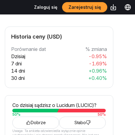
Zarejestruj się
Zaloguj się
Historia ceny (USD)
Porównanie dat
% zmiana
Dzisiaj
-0.95%
7 dni
-1.69%
14 dni
+0.96%
30 dni
+0.40%
Co dzisiaj sądzisz o Lucidum (LUCIC)?
50
%
50
%
Dobrze
Słabo
Uwaga: Ta ankieta odzwierciedla wyłącznie opinie