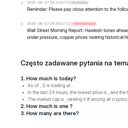
2026-08-07 04:31
(UTC)
Neutralnie
Reminder: Please pay close attention to the followi
2026-08-07 04:29
(UTC)
Niedźwiedzio
Wall Street Morning Report: Hawkish tones ahead
under pressure, copper prices nearing historical h
Często zadawane pytania na tem
1. How much is today?
As of , () is trading at .
In the last 24 hours, the lowest price is , and the 
The market cap is , ranking it # among all cryptoc
2. How much is one ?
3. How many are there?