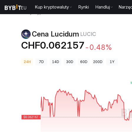
Kup kryptowaluty
Rynki
Handluj
Narzęd
Ceny kryptowalut
Cena Lucidum LUCIC
Cena Lucidum
LUCIC
CHF0.062157
-0.48%
24H
7D
14D
30D
60D
200D
1Y