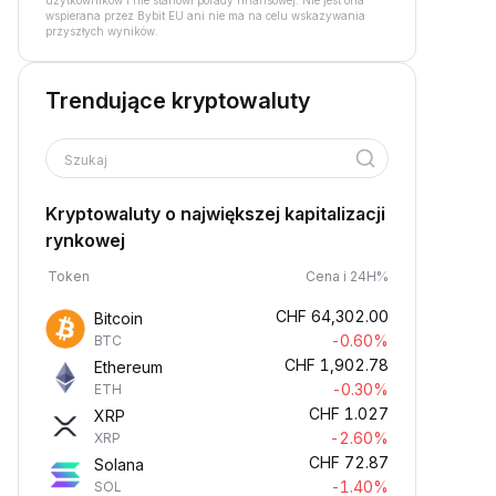
użytkowników i nie stanowi porady finansowej. Nie jest ona
wspierana przez Bybit EU ani nie ma na celu wskazywania
przyszłych wyników.
Trendujące kryptowaluty
Szukaj
Kryptowaluty o największej kapitalizacji
rynkowej
Token
Cena i 24H%
CHF
64,302.00
Bitcoin
-0.60%
BTC
CHF
1,902.78
Ethereum
-0.30%
ETH
CHF
1.027
XRP
-2.60%
XRP
CHF
72.87
Solana
-1.40%
SOL