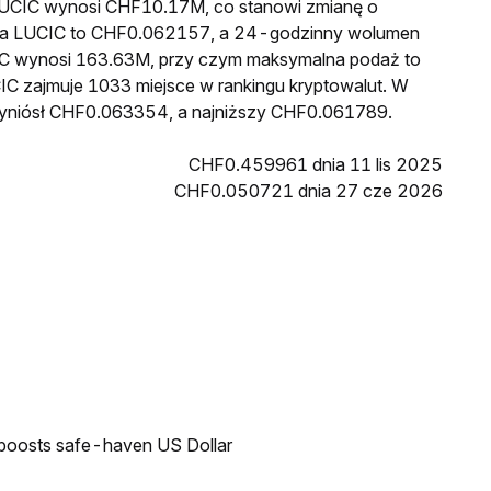
a LUCIC wynosi CHF10.17M, co stanowi zmianę o
ena LUCIC to CHF0.062157, a 24-godzinny wolumen
C wynosi 163.63M, przy czym maksymalna podaż to
IC zajmuje 1033 miejsce w rankingu kryptowalut. W
wyniósł CHF0.063354, a najniższy CHF0.061789.
CHF0.459961 dnia 11 lis 2025
CHF0.050721 dnia 27 cze 2026
 boosts safe-haven US Dollar