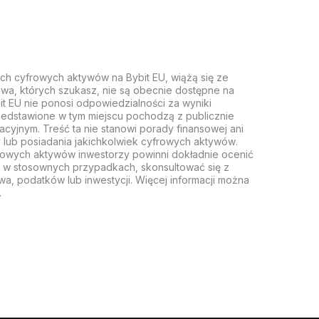
ych cyfrowych aktywów na Bybit EU, wiążą się ze
wa, których szukasz, nie są obecnie dostępne na
it EU nie ponosi odpowiedzialności za wyniki
rzedstawione w tym miejscu pochodzą z publicznie
acyjnym. Treść ta nie stanowi porady finansowej ani
 lub posiadania jakichkolwiek cyfrowych aktywów.
rowych aktywów inwestorzy powinni dokładnie ocenić
z, w stosownych przypadkach, skonsultować się z
wa, podatków lub inwestycji. Więcej informacji można
.