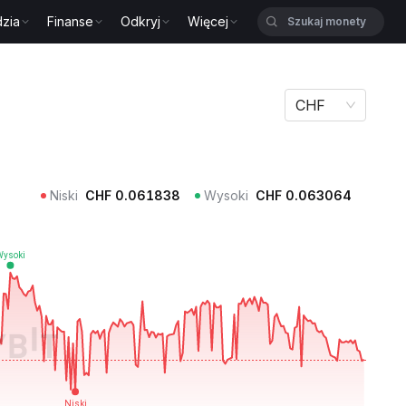
zia
Finanse
Odkryj
Więcej
CHF
Niski
CHF
0.061838
Wysoki
CHF
0.063064