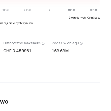
Źródło danych: CoinGecko
warancji przyszłych wyników.
Historyczne maksimum
Podaż w obiegu
0.459961
163.63M
ywo