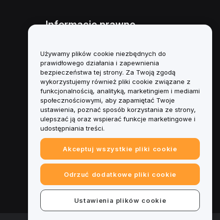
Informacje prawne
Polityka dotycząca konfliktu
interesów
Używamy plików cookie niezbędnych do
prawidłowego działania i zapewnienia
Podsumowanie polityki
bezpieczeństwa tej strony. Za Twoją zgodą
powiernictwa i zarządzania
wykorzystujemy również pliki cookie związane z
funkcjonalnością, analityką, marketingiem i mediami
Informacje ESG
społecznościowymi, aby zapamiętać Twoje
ustawienia, poznać sposób korzystania ze strony,
Biuletyny informacyjne
ulepszać ją oraz wspierać funkcje marketingowe i
kryptoaktywów
udostępniania treści.
Akceptuj wszystkie pliki cookie
Odrzuć dodatkowe pliki cookie
Ustawienia plików cookie