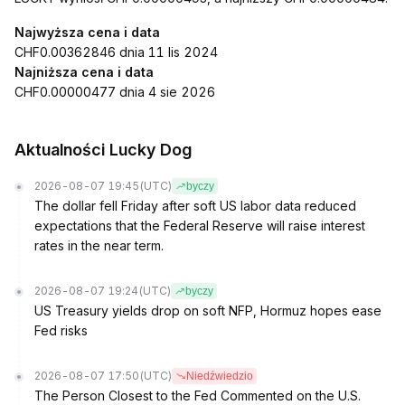
Najwyższa cena i data
CHF0.00362846 dnia 11 lis 2024
Najniższa cena i data
CHF0.00000477 dnia 4 sie 2026
Aktualności Lucky Dog
2026-08-07 19:45
(UTC)
byczy
The dollar fell Friday after soft US labor data reduced
expectations that the Federal Reserve will raise interest
rates in the near term.
2026-08-07 19:24
(UTC)
byczy
US Treasury yields drop on soft NFP, Hormuz hopes ease
Fed risks
2026-08-07 17:50
(UTC)
Niedźwiedzio
The Person Closest to the Fed Commented on the U.S.