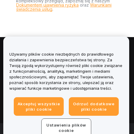
kompleksowy przegląd, zapoznaj się z naszym
Dokumentem ujawnienia ryzyka
oraz
Warunkami
świadczenia usług
.
Informacje
Używamy plików cookie niezbędnych do prawidłowego
działania i zapewnienia bezpieczeństwa tej strony. Za
Usługi
Twoją zgodą wykorzystujemy również pliki cookie związane
z funkcjonalnością, analityką, marketingiem i mediami
społecznościowymi, aby zapamiętać Twoje ustawienia,
Obsługa Klienta
poznać sposób korzystania ze strony, ulepszać ją oraz
wspierać funkcje marketingowe i udostępniania treści.
Produkty
Akceptuj wszystkie
Odrzuć dodatkowe
Informacje prawne
pliki cookie
pliki cookie
Ustawienia plików
© 2025-2026 Bybit.eu. Wszystkie prawa zastrzeżone.
cookie