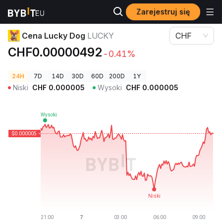
Zarejestruj się
Ceny kryptowalut
Cena Lucky Dog LUCKY
Cena Lucky Dog
LUCKY
CHF
CHF0.00000492
-0.41%
24H
7D
14D
30D
60D
200D
1Y
Niski
CHF
0.000005
Wysoki
CHF
0.000005