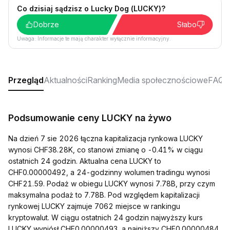
Co dzisiaj sądzisz o Lucky Dog (LUCKY)?
Dobrze
Słabo
Uwaga: Informacje te mają charakter wyłącznie informacyjny.
Przegląd
Aktualności
Ranking
Media społecznościowe
FAQ
Podsumowanie ceny LUCKY na żywo
Na dzień 7 sie 2026 łączna kapitalizacja rynkowa LUCKY
wynosi CHF38.28K, co stanowi zmianę o -0.41% w ciągu
ostatnich 24 godzin. Aktualna cena LUCKY to
CHF0.00000492, a 24-godzinny wolumen tradingu wynosi
CHF21.59. Podaż w obiegu LUCKY wynosi 7.78B, przy czym
maksymalna podaż to 7.78B. Pod względem kapitalizacji
rynkowej LUCKY zajmuje 7062 miejsce w rankingu
kryptowalut. W ciągu ostatnich 24 godzin najwyższy kurs
LUCKY wyniósł CHF0.00000493, a najniższy CHF0.00000484.