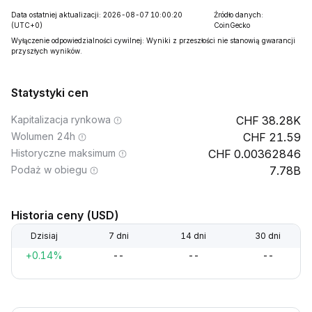
Data ostatniej aktualizacji: 2026-08-07 10:00:20
Źródło danych:
(UTC+0)
CoinGecko
Wyłączenie odpowiedzialności cywilnej: Wyniki z przeszłości nie stanowią gwarancji
przyszłych wyników.
Statystyki cen
Kapitalizacja rynkowa
38.28K
Wolumen 24h
21.59
Historyczne maksimum
0.00362846
Podaż w obiegu
7.78B
Historia ceny (USD)
Dzisiaj
7 dni
14 dni
30 dni
+0.14%
--
--
--