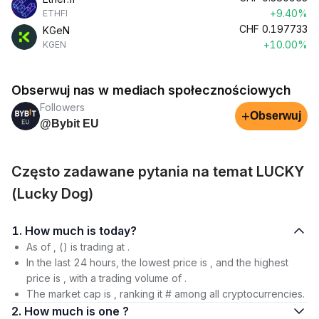
+9.40%
ETHFI
CHF
0.197733
KGeN
+10.00%
KGEN
Obserwuj nas w mediach społecznościowych
Followers
+
Obserwuj
@Bybit EU
Często zadawane pytania na temat LUCKY
(Lucky Dog)
1. How much is today?
As of , () is trading at .
In the last 24 hours, the lowest price is , and the highest
price is , with a trading volume of .
The market cap is , ranking it # among all cryptocurrencies.
2. How much is one ?