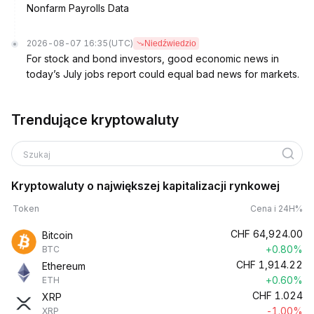
Nonfarm Payrolls Data
2026-08-07 16:35
(UTC)
Niedźwiedzio
For stock and bond investors, good economic news in
today’s July jobs report could equal bad news for markets.
Trendujące kryptowaluty
Szukaj
Kryptowaluty o największej kapitalizacji rynkowej
Token
Cena i 24H%
CHF
64,924.00
Bitcoin
+0.80%
BTC
CHF
1,914.22
Ethereum
+0.60%
ETH
CHF
1.024
XRP
-1.00%
XRP