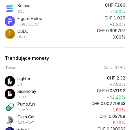
CHF
73.80
Solana
+1.60%
SOL
CHF
1.029
Figure Heloc
+1.20%
FIGR_HELOC
CHF
0.999797
USD1
0.00%
USD1
Trendujące monety
Token
Cena i 24H%
CHF
2.32
Lighter
+2.90%
LIT
CHF
0.053192
Biconomy
+42.20%
BICO
CHF
0.00229843
Pump.fun
-1.60%
PUMP
CHF
0.09788
Cash Cat
-6.30%
CASHCAT
CHF
0.380963
Ether.fi