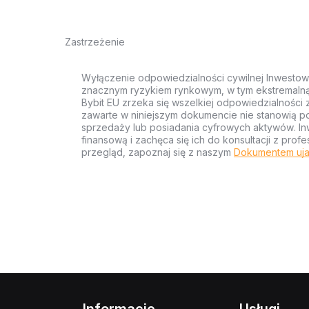
Zastrzeżenie
Wyłączenie odpowiedzialności cywilnej Inwestow
znacznym ryzykiem rynkowym, w tym ekstremalną z
Bybit EU zrzeka się wszelkiej odpowiedzialności 
zawarte w niniejszym dokumencie nie stanowią po
sprzedaży lub posiadania cyfrowych aktywów. Inw
finansową i zachęca się ich do konsultacji z pr
przegląd, zapoznaj się z naszym
Dokumentem uja