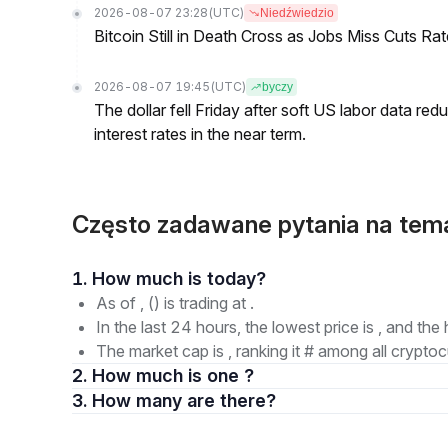
2026-08-07 23:28
(UTC)
Niedźwiedzio
Bitcoin Still in Death Cross as Jobs Miss Cuts R
2026-08-07 19:45
(UTC)
byczy
The dollar fell Friday after soft US labor data re
interest rates in the near term.
Często zadawane pytania na tema
1. How much is today?
As of , () is trading at .
In the last 24 hours, the lowest price is , and the 
The market cap is , ranking it # among all cryptoc
2. How much is one ?
3. How many are there?