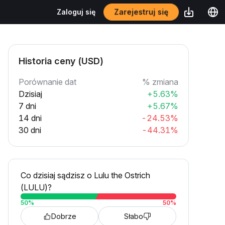
Zarejestruj się
Zaloguj się
Historia ceny (USD)
Porównanie dat
% zmiana
Dzisiaj
+5.63%
7 dni
+5.67%
14 dni
-24.53%
30 dni
-44.31%
Co dzisiaj sądzisz o Lulu the Ostrich
(LULU)?
50
%
50
%
Dobrze
Słabo