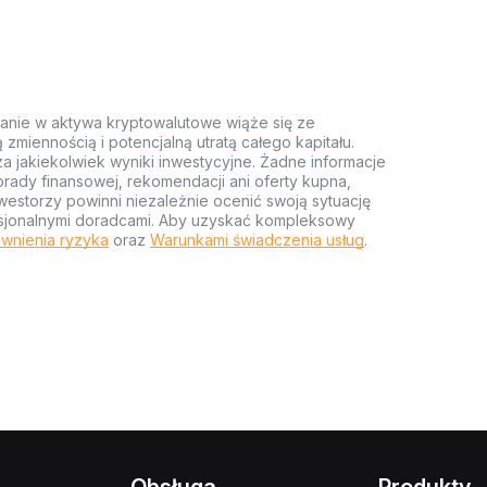
anie w aktywa kryptowalutowe wiąże się ze
miennością i potencjalną utratą całego kapitału.
za jakiekolwiek wyniki inwestycyjne. Żadne informacje
rady finansowej, rekomendacji ani oferty kupna,
estorzy powinni niezależnie ocenić swoją sytuację
ofesjonalnymi doradcami. Aby uzyskać kompleksowy
wnienia ryzyka
oraz
Warunkami świadczenia usług
.