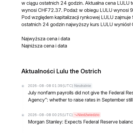
w ciągu ostatnich 24 godzin. Aktualna cena LULU
wynosi CHF72.37. Podaż w obiegu LULU wynosi 9
Pod względem kapitalizacji rynkowej LULU zajmuje 
ostatnich 24 godzin najwyższy kurs LULU wyniós
Najwyższa cena i data
Najniższa cena i data
Aktualności Lulu the Ostrich
2026-08-08 01:39
(UTC)
Neutralnie
July nonfarm payrolls did not give the Federal 
Agency”: whether to raise rates in September still
2026-08-08 00:25
(UTC)
Niedźwiedzio
Morgan Stanley: Expects Federal Reserve balance 