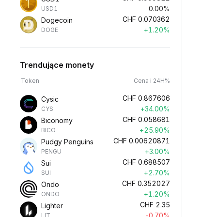
0.00%
USD1
CHF
0.070362
Dogecoin
+1.20%
DOGE
Trendujące monety
Token
Cena i 24H%
CHF
0.867606
Cysic
+34.00%
CYS
CHF
0.058681
Biconomy
+25.90%
BICO
CHF
0.00620871
Pudgy Penguins
+3.00%
PENGU
CHF
0.688507
Sui
+2.70%
SUI
CHF
0.352027
Ondo
+1.20%
ONDO
CHF
2.35
Lighter
-0.70%
LIT