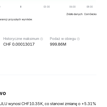
Źródło danych: CoinGecko
warancji przyszłych wyników.
Historyczne maksimum
Podaż w obiegu
0.00013017
999.86M
wo
a LULU wynosi CHF10.35K, co stanowi zmianę o +5.31%