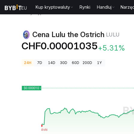
Kup kryptowaluty
Rynki
Handluj
Narzęd
Ceny kryptowalut
Cena Lulu the Ostrich LULU
Cena Lulu the Ostrich
LULU
CHF0.00001035
+5.31%
24H
7D
14D
30D
60D
200D
1Y