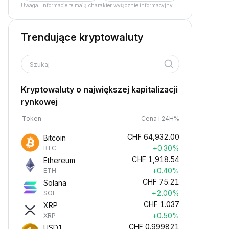
Uwaga: Informacje te mają charakter wyłącznie informacyjny.
Trendujące kryptowaluty
Szukaj
Kryptowaluty o największej kapitalizacji
rynkowej
Token
Cena i 24H%
CHF
64,932.00
Bitcoin
+0.30%
BTC
CHF
1,918.54
Ethereum
+0.40%
ETH
CHF
75.21
Solana
+2.00%
SOL
CHF
1.037
XRP
+0.50%
XRP
CHF
0.999821
USD1