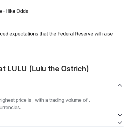
ate-Hike Odds
duced expectations that the Federal Reserve will raise
t LULU (Lulu the Ostrich)
highest price is , with a trading volume of .
urrencies.