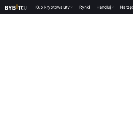
Kup kryptowaluty
Rynki
Handluj
Narzę