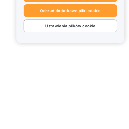
Odrzuć dodatkowe pliki cookie
Ustawienia plików cookie
Informacje prawne
Polityka dotycząca konfliktu
interesów
Podsumowanie polityki
powiernictwa i zarządzania
Informacje ESG
Biuletyny informacyjne
kryptoaktywów