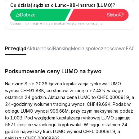
Co dzisiaj sądzisz o Lumo-8B-Instruct (LUMO)?
Dobrze
Słabo
Uwaga: Informacje te mają charakter wyłącznie informacyjny.
Przegląd
Aktualności
Ranking
Media społecznościowe
FAQ
Podsumowanie ceny LUMO na żywo
Na dzień 8 sie 2026 łączna kapitalizacja rynkowa LUMO
wynosi CHF91.88K, co stanowi zmianę o +2.43% w ciągu
ostatnich 24 godzin. Aktualna cena LUMO to CHF0.0000919, a
24-godzinny wolumen tradingu wynosi CHF49.69K. Podaż w
obiegu LUMO wynosi 996.68M, przy czym maksymalna podaż
to 1.00B. Pod względem kapitalizacji rynkowej LUMO zajmuje
5571 miejsce w rankingu kryptowalut. W ciągu ostatnich 24
godzin najwyższy kurs LUMO wyniósł CHF0.0000919, a
najniższy CHF0.00008963.