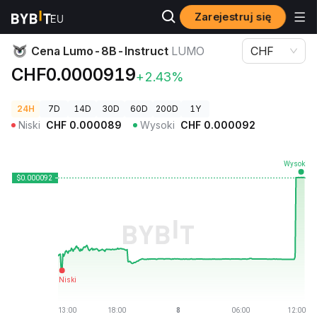
Zarejestruj się
Ceny kryptowalut
Cena Lumo-8B-Instruct LUMO
Cena Lumo-8B-Instruct
LUMO
CHF
CHF0.0000919
+2.43%
24H
7D
14D
30D
60D
200D
1Y
Niski
CHF
0.000089
Wysoki
CHF
0.000092