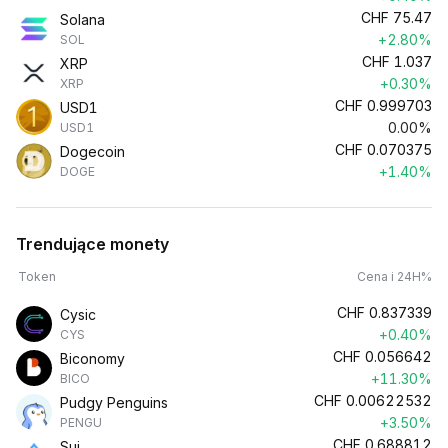
CHF
75.47
Solana
+2.80%
SOL
CHF
1.037
XRP
+0.30%
XRP
CHF
0.999703
USD1
0.00%
USD1
CHF
0.070375
Dogecoin
+1.40%
DOGE
Trendujące monety
Token
Cena i 24H%
CHF
0.837339
Cysic
+0.40%
CYS
CHF
0.056642
Biconomy
+11.30%
BICO
CHF
0.00622532
Pudgy Penguins
+3.50%
PENGU
CHF
0.688812
Sui