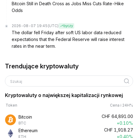
Bitcoin Still in Death Cross as Jobs Miss Cuts Rate-Hike
Odds
2026-08-07 19:45
(UTC)
byczy
The dollar fell Friday after soft US labor data reduced
expectations that the Federal Reserve will raise interest
rates in the near term.
Trendujące kryptowaluty
Szukaj
Kryptowaluty o największej kapitalizacji rynkowej
Token
Cena i 24H%
CHF
64,891.00
Bitcoin
+0.10%
BTC
CHF
1,918.27
Ethereum
+0.40%
ETH