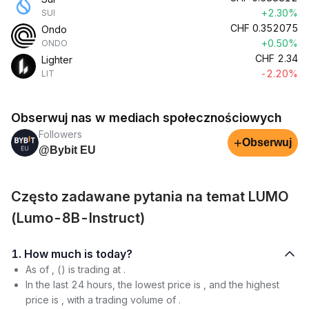
+2.30%
SUI
CHF
0.352075
Ondo
+0.50%
ONDO
CHF
2.34
Lighter
-2.20%
LIT
Obserwuj nas w mediach społecznościowych
Followers
+
Obserwuj
@Bybit EU
Często zadawane pytania na temat LUMO
(Lumo-8B-Instruct)
1. How much is today?
As of , () is trading at .
In the last 24 hours, the lowest price is , and the highest
price is , with a trading volume of .