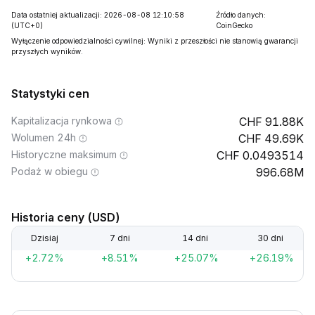
Data ostatniej aktualizacji: 2026-08-08 12:10:58
Źródło danych:
(UTC+0)
CoinGecko
Wyłączenie odpowiedzialności cywilnej: Wyniki z przeszłości nie stanowią gwarancji
przyszłych wyników.
Statystyki cen
Kapitalizacja rynkowa
91.88K
Wolumen 24h
49.69K
Historyczne maksimum
0.0493514
Podaż w obiegu
996.68M
Historia ceny (USD)
Dzisiaj
7 dni
14 dni
30 dni
+2.72%
+8.51%
+25.07%
+26.19%