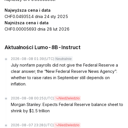
Najwyższa cena i data
CHF0.0493514 dnia 24 sty 2025
Najniższa cena i data
CHF0.00005693 dnia 28 lut 2026
Aktualności Lumo-8B-Instruct
2026-08-08 01:39
(UTC)
Neutralnie
July nonfarm payrolls did not give the Federal Reserve a
clear answer; the “New Federal Reserve News Agency”:
whether to raise rates in September still depends on
inflation.
2026-08-08 00:25
(UTC)
Niedźwiedzio
Morgan Stanley: Expects Federal Reserve balance sheet to
shrink by $1.5 trillion
2026-08-07 23:28
(UTC)
Niedźwiedzio