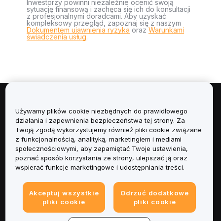
Inwestorzy powinni niezależnie ocenić swoją
sytuację finansową i zachęca się ich do konsultacji
z profesjonalnymi doradcami. Aby uzyskać
kompleksowy przegląd, zapoznaj się z naszym
Dokumentem ujawnienia ryzyka
oraz
Warunkami
świadczenia usług
.
Informacje
Używamy plików cookie niezbędnych do prawidłowego
działania i zapewnienia bezpieczeństwa tej strony. Za
Usługi
Twoją zgodą wykorzystujemy również pliki cookie związane
z funkcjonalnością, analityką, marketingiem i mediami
społecznościowymi, aby zapamiętać Twoje ustawienia,
Obsługa Klienta
poznać sposób korzystania ze strony, ulepszać ją oraz
wspierać funkcje marketingowe i udostępniania treści.
Produkty
Akceptuj wszystkie
Odrzuć dodatkowe
Informacje prawne
pliki cookie
pliki cookie