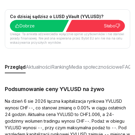
Co dzisiaj sądzisz o LUSD yVault (YVLUSD)?
Dobrze
Słabo
Uwaga: Ta ankieta odzwierciedla wyłącznie opinie użytkowników i nie stanowi
porady finansowej. Nie jest ona wspierana przez Bybit EU ani nie ma na celu
wskazywania przyszłych wyników.
Przegląd
Aktualności
Ranking
Media społecznościowe
FAQ
Podsumowanie ceny YVLUSD na żywo
Na dzień 6 sie 2026 łączna kapitalizacja rynkowa YVLUSD
wynosi CHF--, co stanowi zmianę o 0.00% w ciągu ostatnich
24 godzin. Aktualna cena YVLUSD to CHF1.006, a 24-
godzinny wolumen tradingu wynosi CHF--. Podaż w obiegu
YVLUSD wynosi --, przy czym maksymalna podaż to --. Pod
względem kapitalizacji rynkowej YVLUSD zajmuje -- miejsce w