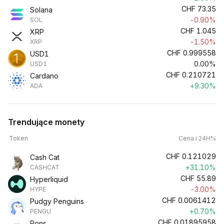
CHF
73.35
Solana
-0.90%
SOL
CHF
1.045
XRP
-1.50%
XRP
CHF
0.999558
USD1
0.00%
USD1
CHF
0.210721
Cardano
+9.30%
ADA
Trendujące monety
Token
Cena i 24H%
CHF
0.121029
Cash Cat
+31.10%
CASHCAT
CHF
55.89
Hyperliquid
-3.00%
HYPE
CHF
0.0061412
Pudgy Penguins
+0.70%
PENGU
CHF
0.01895958
Pons