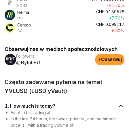
-21.50%
PONS
CHF
0.180578
Heima
+7.70%
HEI
CHF
0.099117
Canton
-6.30%
CC
Obserwuj nas w mediach społecznościowych
Followers
+
Obserwuj
@Bybit EU
Często zadawane pytania na temat
YVLUSD (LUSD yVault)
1. How much is today?
As of , () is trading at .
In the last 24 hours, the lowest price is , and the highest
price is , with a trading volume of .