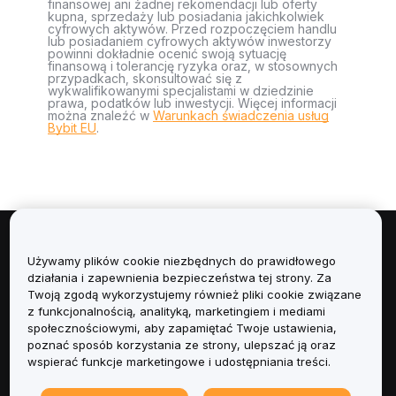
finansowej ani żadnej rekomendacji lub oferty
kupna, sprzedaży lub posiadania jakichkolwiek
cyfrowych aktywów. Przed rozpoczęciem handlu
lub posiadaniem cyfrowych aktywów inwestorzy
powinni dokładnie ocenić swoją sytuację
finansową i tolerancję ryzyka oraz, w stosownych
przypadkach, skonsultować się z
wykwalifikowanymi specjalistami w dziedzinie
prawa, podatków lub inwestycji. Więcej informacji
można znaleźć w
Warunkach świadczenia usług
Bybit EU
.
Informacje
Używamy plików cookie niezbędnych do prawidłowego
działania i zapewnienia bezpieczeństwa tej strony. Za
Usługi
Twoją zgodą wykorzystujemy również pliki cookie związane
z funkcjonalnością, analityką, marketingiem i mediami
społecznościowymi, aby zapamiętać Twoje ustawienia,
Obsługa Klienta
poznać sposób korzystania ze strony, ulepszać ją oraz
wspierać funkcje marketingowe i udostępniania treści.
Produkty