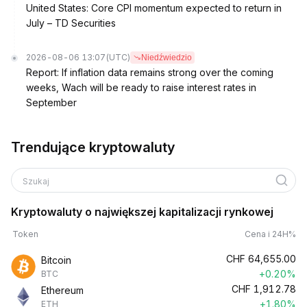
United States: Core CPI momentum expected to return in
July – TD Securities
2026-08-06 13:07
(UTC)
Niedźwiedzio
Report: If inflation data remains strong over the coming
weeks, Wach will be ready to raise interest rates in
September
Trendujące kryptowaluty
Szukaj
Kryptowaluty o największej kapitalizacji rynkowej
Token
Cena i 24H%
CHF
64,655.00
Bitcoin
+0.20%
BTC
CHF
1,912.78
Ethereum
+1.80%
ETH