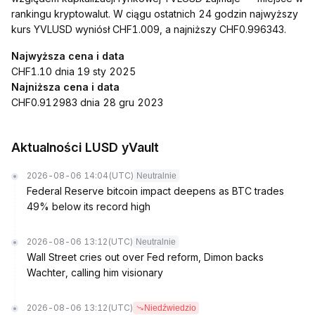
rankingu kryptowalut. W ciągu ostatnich 24 godzin najwyższy
kurs YVLUSD wyniósł CHF1.009, a najniższy CHF0.996343.
Najwyższa cena i data
CHF1.10 dnia 19 sty 2025
Najniższa cena i data
CHF0.912983 dnia 28 gru 2023
Aktualności LUSD yVault
2026-08-06 14:04
(UTC)
Neutralnie
Federal Reserve bitcoin impact deepens as BTC trades
49% below its record high
2026-08-06 13:12
(UTC)
Neutralnie
Wall Street cries out over Fed reform, Dimon backs
Wachter, calling him visionary
2026-08-06 13:12
(UTC)
Niedźwiedzio