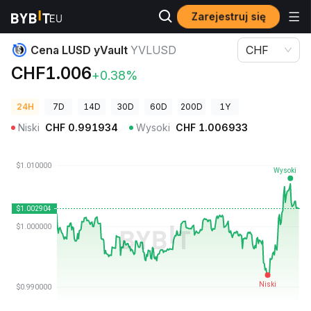
Zarejestruj się
Ceny kryptowalut
Cena LUSD yVault YVLUSD
Cena LUSD yVault
YVLUSD
CHF
CHF1.006
+0.38%
24H
7D
14D
30D
60D
200D
1Y
Niski
CHF
0.991934
Wysoki
CHF
1.006933