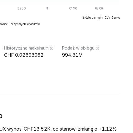
Źródło danych: CoinGecko
warancji przyszłych wyników.
Historyczne maksimum
Podaż w obiegu
0.02698062
994.81M
o
a LUX wynosi CHF13.52K, co stanowi zmianę o +1.12%