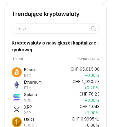
Trendujące kryptowaluty
Szukaj
Kryptowaluty o największej kapitalizacji
rynkowej
Token
Cena i 24H%
CHF
65,015.00
Bitcoin
+0.30%
BTC
CHF
1,920.27
Ethereum
+0.20%
ETH
CHF
76.23
Solana
+3.30%
SOL
CHF
1.043
XRP
+1.00%
XRP
CHF
0.999541
USD1
0.00%
USD1