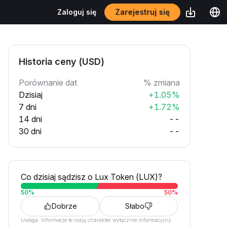
Zarejestruj się
Zaloguj się
Historia ceny (USD)
Porównanie dat
% zmiana
Dzisiaj
+1.05%
7 dni
+1.72%
14 dni
--
30 dni
--
Co dzisiaj sądzisz o Lux Token (LUX)?
50
%
50
%
Dobrze
Słabo
Uwaga: Informacje te mają charakter wyłącznie informacyjny.