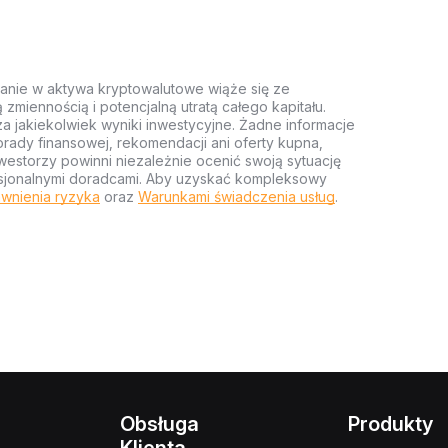
anie w aktywa kryptowalutowe wiąże się ze
miennością i potencjalną utratą całego kapitału.
za jakiekolwiek wyniki inwestycyjne. Żadne informacje
rady finansowej, rekomendacji ani oferty kupna,
estorzy powinni niezależnie ocenić swoją sytuację
ofesjonalnymi doradcami. Aby uzyskać kompleksowy
wnienia ryzyka
oraz
Warunkami świadczenia usług
.
Obsługa
Produkty