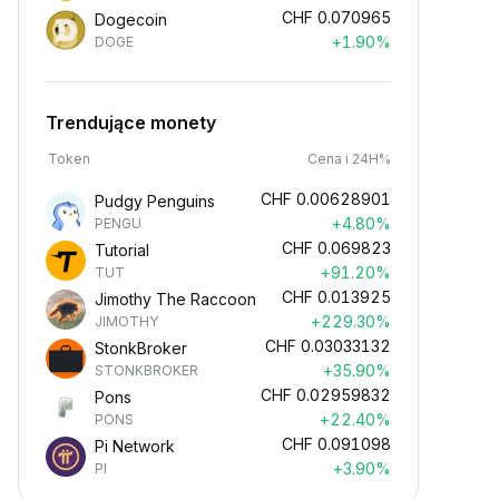
CHF
0.070965
Dogecoin
+1.90%
DOGE
Trendujące monety
Token
Cena i 24H%
CHF
0.00628901
Pudgy Penguins
+4.80%
PENGU
CHF
0.069823
Tutorial
+91.20%
TUT
CHF
0.013925
Jimothy The Raccoon
+229.30%
JIMOTHY
CHF
0.03033132
StonkBroker
+35.90%
STONKBROKER
CHF
0.02959832
Pons
+22.40%
PONS
CHF
0.091098
Pi Network
+3.90%
PI