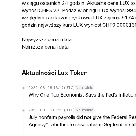
w ciągu ostatnich 24 godzin. Aktualna cena LUX 
wynosi CHF3.23. Podaż w obiegu LUX wynosi 994
względem kapitalizacji rynkowej LUX zajmuje 9174 
godzin najwyższy kurs LUX wyniósł CHF0.000013
Najwyższa cena i data
Najniższa cena i data
Aktualności Lux Token
2026-08-08 13:17
(UTC)
Neutralnie
Why One Top Economist Says the Fed’s Inflation
2026-08-08 01:39
(UTC)
Neutralnie
July nonfarm payrolls did not give the Federal 
Agency”: whether to raise rates in September still