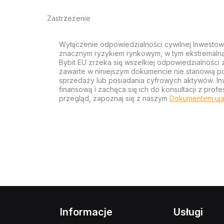
Zastrzeżenie
Wyłączenie odpowiedzialności cywilnej Inwestow
znacznym ryzykiem rynkowym, w tym ekstremalną z
Bybit EU zrzeka się wszelkiej odpowiedzialności 
zawarte w niniejszym dokumencie nie stanowią po
sprzedaży lub posiadania cyfrowych aktywów. Inw
finansową i zachęca się ich do konsultacji z pr
przegląd, zapoznaj się z naszym
Dokumentem uja
Informacje
Usługi