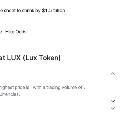
sheet to shrink by $1.5 trillion
ate-Hike Odds
at LUX (Lux Token)
highest price is , with a trading volume of .
urrencies.