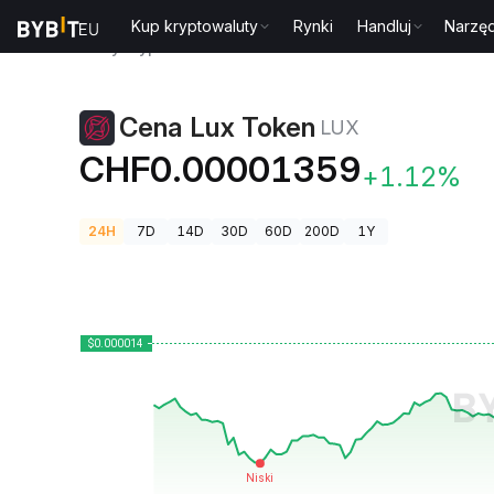
Kup kryptowaluty
Rynki
Handluj
Narzęd
Ceny kryptowalut
Cena Lux Token LUX
Cena Lux Token
LUX
CHF0.00001359
+1.12%
24H
7D
14D
30D
60D
200D
1Y