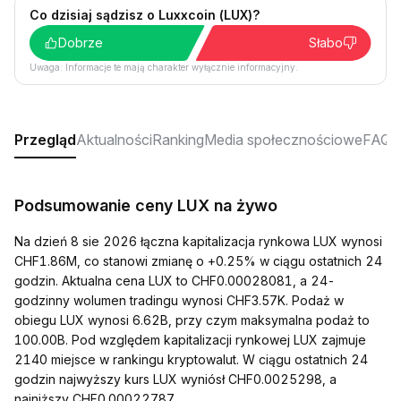
Co dzisiaj sądzisz o Luxxcoin (LUX)?
Dobrze
Słabo
Uwaga: Informacje te mają charakter wyłącznie informacyjny.
Przegląd
Aktualności
Ranking
Media społecznościowe
FAQ
Podsumowanie ceny LUX na żywo
Na dzień 8 sie 2026 łączna kapitalizacja rynkowa LUX wynosi
CHF1.86M, co stanowi zmianę o +0.25% w ciągu ostatnich 24
godzin. Aktualna cena LUX to CHF0.00028081, a 24-
godzinny wolumen tradingu wynosi CHF3.57K. Podaż w
obiegu LUX wynosi 6.62B, przy czym maksymalna podaż to
100.00B. Pod względem kapitalizacji rynkowej LUX zajmuje
2140 miejsce w rankingu kryptowalut. W ciągu ostatnich 24
godzin najwyższy kurs LUX wyniósł CHF0.0025298, a
najniższy CHF0.00022787.