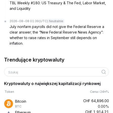
TBL Weekly #180: US Treasury & The Fed, Labor Market,
and Liquidity
2026-08-08 01:39
(UTC)
Neutralnie
July nonfarm payrolls did not give the Federal Reserve a
clear answer; the “New Federal Reserve News Agency”:
whether to raise rates in September still depends on
inflation.
Trendujące kryptowaluty
Szukaj
Kryptowaluty o największej kapitalizacji rynkowej
Token
Cena i 24H%
CHF
64,896.00
Bitcoin
0.00%
BTC
CHF
1,914.21
Ethereum