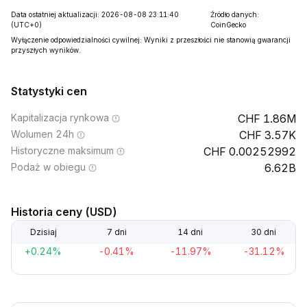
Data ostatniej aktualizacji: 2026-08-08 23:11:40
Źródło danych:
(UTC+0)
CoinGecko
Wyłączenie odpowiedzialności cywilnej: Wyniki z przeszłości nie stanowią gwarancji
przyszłych wyników.
Statystyki cen
Kapitalizacja rynkowa
1.86M
Wolumen 24h
3.57K
Historyczne maksimum
0.00252992
Podaż w obiegu
6.62B
Historia ceny (USD)
Dzisiaj
7 dni
14 dni
30 dni
+0.24%
-0.41%
-11.97%
-31.12%