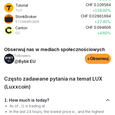
CHF
0.109564
Tutorial
+159.00%
TUT
CHF
0.02861694
StonkBroker
+27.40%
STONKBROKER
CHF
0.094606
Canton
+4.60%
CC
Obserwuj nas w mediach społecznościowych
Followers
+
Obserwuj
@Bybit EU
Często zadawane pytania na temat LUX
(Luxxcoin)
1. How much is today?
As of , () is trading at .
In the last 24 hours, the lowest price is , and the highest