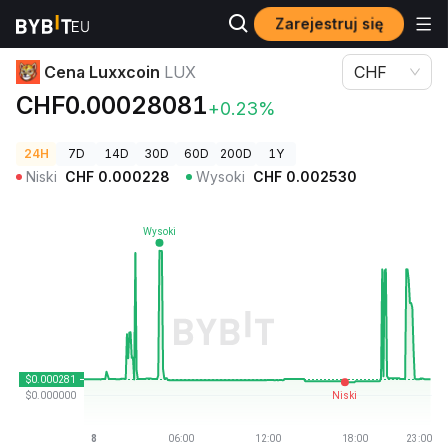
Zarejestruj się
Ceny kryptowalut
Cena Luxxcoin LUX
Cena Luxxcoin
LUX
CHF
CHF0.00028081
+0.23%
24H
7D
14D
30D
60D
200D
1Y
Niski
CHF
0.000228
Wysoki
CHF
0.002530