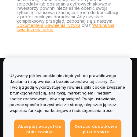
sprzedaży lub posiadania cyfrowych aktywów.
Inwestorzy powinni niezależnie ocenić swoją
sytuację finansową i zachęca się ich do konsultacji
z profesjonalnymi doradcami. Aby uzyskać
kompleksowy przegląd, zapoznaj się z naszym
Dokumentem ujawnienia ryzyka
oraz
Warunkami
świadczenia usług
.
Informacje
Używamy plików cookie niezbędnych do prawidłowego
działania i zapewnienia bezpieczeństwa tej strony. Za
Usługi
Twoją zgodą wykorzystujemy również pliki cookie związane
z funkcjonalnością, analityką, marketingiem i mediami
społecznościowymi, aby zapamiętać Twoje ustawienia,
Obsługa Klienta
poznać sposób korzystania ze strony, ulepszać ją oraz
wspierać funkcje marketingowe i udostępniania treści.
Produkty
Akceptuj wszystkie
Odrzuć dodatkowe
Informacje prawne
pliki cookie
pliki cookie