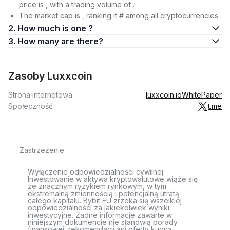
price is , with a trading volume of .
The market cap is , ranking it # among all cryptocurrencies.
2. How much is one ?
3. How many are there?
Zasoby Luxxcoin
Strona internetowa
luxxcoin.io
WhitePaper
Społeczność
t.me
Zastrzeżenie
Wyłączenie odpowiedzialności cywilnej
Inwestowanie w aktywa kryptowalutowe wiąże się
ze znacznym ryzykiem rynkowym, w tym
ekstremalną zmiennością i potencjalną utratą
całego kapitału. Bybit EU zrzeka się wszelkiej
odpowiedzialności za jakiekolwiek wyniki
inwestycyjne. Żadne informacje zawarte w
niniejszym dokumencie nie stanowią porady
finansowej, rekomendacji ani oferty kupna,