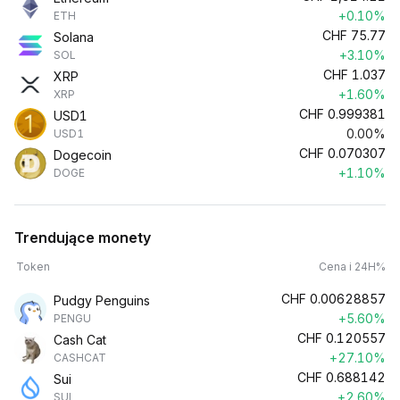
+0.10%
ETH
CHF
75.77
Solana
+3.10%
SOL
CHF
1.037
XRP
+1.60%
XRP
CHF
0.999381
USD1
0.00%
USD1
CHF
0.070307
Dogecoin
+1.10%
DOGE
Trendujące monety
Token
Cena i 24H%
CHF
0.00628857
Pudgy Penguins
+5.60%
PENGU
CHF
0.120557
Cash Cat
+27.10%
CASHCAT
CHF
0.688142
Sui
+2.60%
SUI