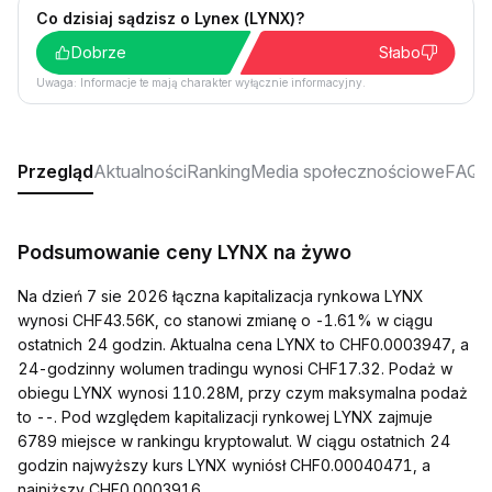
Co dzisiaj sądzisz o Lynex (LYNX)?
Dobrze
Słabo
Uwaga: Informacje te mają charakter wyłącznie informacyjny.
Przegląd
Aktualności
Ranking
Media społecznościowe
FAQ
Podsumowanie ceny LYNX na żywo
Na dzień 7 sie 2026 łączna kapitalizacja rynkowa LYNX
wynosi CHF43.56K, co stanowi zmianę o -1.61% w ciągu
ostatnich 24 godzin. Aktualna cena LYNX to CHF0.0003947, a
24-godzinny wolumen tradingu wynosi CHF17.32. Podaż w
obiegu LYNX wynosi 110.28M, przy czym maksymalna podaż
to --. Pod względem kapitalizacji rynkowej LYNX zajmuje
6789 miejsce w rankingu kryptowalut. W ciągu ostatnich 24
godzin najwyższy kurs LYNX wyniósł CHF0.00040471, a
najniższy CHF0.0003916.