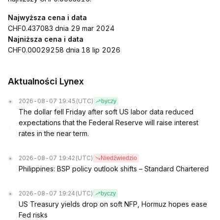
Najwyższa cena i data
CHF0.437083 dnia 29 mar 2024
Najniższa cena i data
CHF0.00029258 dnia 18 lip 2026
Aktualności Lynex
2026-08-07 19:45
(UTC)
byczy
The dollar fell Friday after soft US labor data reduced
expectations that the Federal Reserve will raise interest
rates in the near term.
2026-08-07 19:42
(UTC)
Niedźwiedzio
Philippines: BSP policy outlook shifts – Standard Chartered
2026-08-07 19:24
(UTC)
byczy
US Treasury yields drop on soft NFP, Hormuz hopes ease
Fed risks