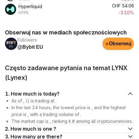
CHF
54.06
Hyperliquid
-3.10%
HYPE
Obserwuj nas w mediach społecznościowych
Followers
+
Obserwuj
@Bybit EU
Często zadawane pytania na temat LYNX
(Lynex)
1. How much is today?
As of , () is trading at .
In the last 24 hours, the lowest price is , and the highest
price is , with a trading volume of .
The market cap is , ranking it # among all cryptocurrencies.
2. How much is one ?
3. How many are there?