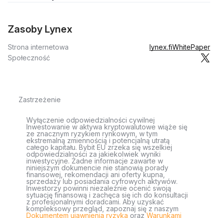
Zasoby Lynex
Strona internetowa
lynex.fi
WhitePaper
Społeczność
Zastrzeżenie
Wyłączenie odpowiedzialności cywilnej
Inwestowanie w aktywa kryptowalutowe wiąże się
ze znacznym ryzykiem rynkowym, w tym
ekstremalną zmiennością i potencjalną utratą
całego kapitału. Bybit EU zrzeka się wszelkiej
odpowiedzialności za jakiekolwiek wyniki
inwestycyjne. Żadne informacje zawarte w
niniejszym dokumencie nie stanowią porady
finansowej, rekomendacji ani oferty kupna,
sprzedaży lub posiadania cyfrowych aktywów.
Inwestorzy powinni niezależnie ocenić swoją
sytuację finansową i zachęca się ich do konsultacji
z profesjonalnymi doradcami. Aby uzyskać
kompleksowy przegląd, zapoznaj się z naszym
Dokumentem ujawnienia ryzyka
oraz
Warunkami