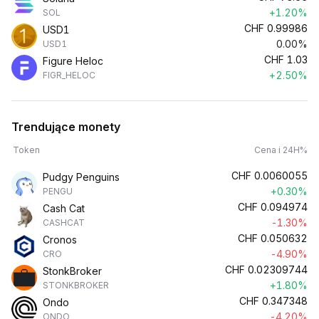
+1.20%
SOL
CHF
0.99986
USD1
0.00%
USD1
CHF
1.03
Figure Heloc
+2.50%
FIGR_HELOC
Trendujące monety
Token
Cena i 24H%
CHF
0.0060055
Pudgy Penguins
+0.30%
PENGU
CHF
0.094974
Cash Cat
-1.30%
CASHCAT
CHF
0.050632
Cronos
-4.90%
CRO
CHF
0.02309744
StonkBroker
+1.80%
STONKBROKER
CHF
0.347348
Ondo
-4.20%
ONDO