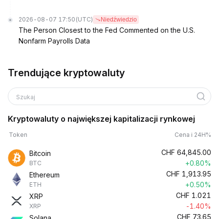
2026-08-07 17:50
(UTC)
Niedźwiedzio
The Person Closest to the Fed Commented on the U.S.
Nonfarm Payrolls Data
Trendujące kryptowaluty
Szukaj
Kryptowaluty o największej kapitalizacji rynkowej
Token
Cena i 24H%
CHF
64,845.00
Bitcoin
+0.80%
BTC
CHF
1,913.95
Ethereum
+0.50%
ETH
CHF
1.021
XRP
-1.40%
XRP
CHF
73.65
Solana