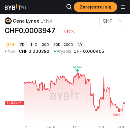
Zarejestruj się
Ceny kryptowalut
Cena Lynex LYNX
Cena Lynex
LYNX
CHF
CHF0.0003947
-1.68%
24H
7D
14D
30D
60D
200D
1Y
Niski
CHF
0.000392
Wysoki
CHF
0.000405