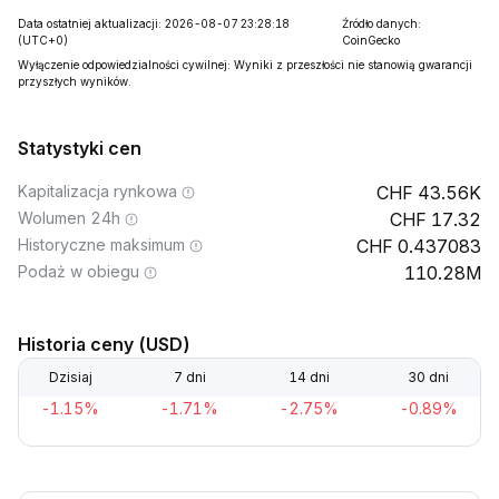
Data ostatniej aktualizacji: 2026-08-07 23:28:18
Źródło danych:
(UTC+0)
CoinGecko
Wyłączenie odpowiedzialności cywilnej: Wyniki z przeszłości nie stanowią gwarancji
przyszłych wyników.
Statystyki cen
Kapitalizacja rynkowa
43.56K
Wolumen 24h
17.32
Historyczne maksimum
0.437083
Podaż w obiegu
110.28M
Historia ceny (USD)
Dzisiaj
7 dni
14 dni
30 dni
-1.15%
-1.71%
-2.75%
-0.89%