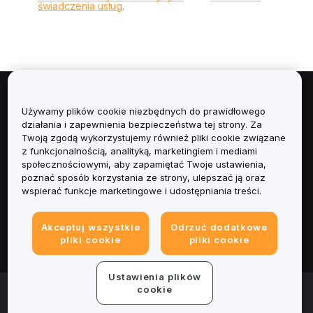
świadczenia usług
.
Informacje
Używamy plików cookie niezbędnych do prawidłowego
działania i zapewnienia bezpieczeństwa tej strony. Za
Usługi
Twoją zgodą wykorzystujemy również pliki cookie związane
z funkcjonalnością, analityką, marketingiem i mediami
społecznościowymi, aby zapamiętać Twoje ustawienia,
Obsługa Klienta
poznać sposób korzystania ze strony, ulepszać ją oraz
wspierać funkcje marketingowe i udostępniania treści.
Produkty
Akceptuj wszystkie
Odrzuć dodatkowe
Informacje prawne
pliki cookie
pliki cookie
Ustawienia plików
© 2025-2026 Bybit.eu. All rights reserved.
cookie
Warunki świadczenia usług
|
Polityka Prywatności
|
Dane