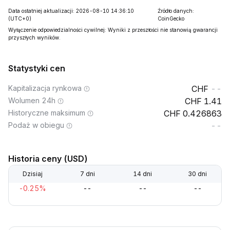
Data ostatniej aktualizacji: 2026-08-10 14:36:10
Źródło danych:
(UTC+0)
CoinGecko
Wyłączenie odpowiedzialności cywilnej: Wyniki z przeszłości nie stanowią gwarancji
przyszłych wyników.
Statystyki cen
Kapitalizacja rynkowa
--
Wolumen 24h
1.41
Historyczne maksimum
0.426863
Podaż w obiegu
--
Historia ceny (USD)
Dzisiaj
7 dni
14 dni
30 dni
-0.25%
--
--
--