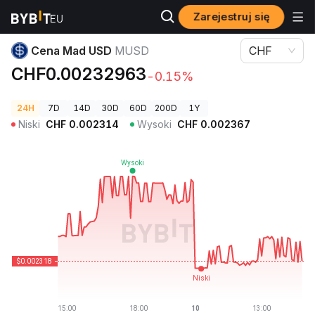
Zarejestruj się
Ceny kryptowalut
Cena Mad USD MUSD
Cena Mad USD
MUSD
CHF
CHF0.00232963
-0.15%
24H
7D
14D
30D
60D
200D
1Y
Niski
CHF
0.002314
Wysoki
CHF
0.002367