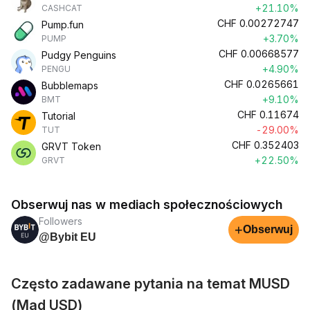
+21.10%
CASHCAT
CHF
0.00272747
Pump.fun
+3.70%
PUMP
CHF
0.00668577
Pudgy Penguins
+4.90%
PENGU
CHF
0.0265661
Bubblemaps
+9.10%
BMT
CHF
0.11674
Tutorial
-29.00%
TUT
CHF
0.352403
GRVT Token
+22.50%
GRVT
Obserwuj nas w mediach społecznościowych
Followers
+
Obserwuj
@Bybit EU
Często zadawane pytania na temat MUSD
(Mad USD)