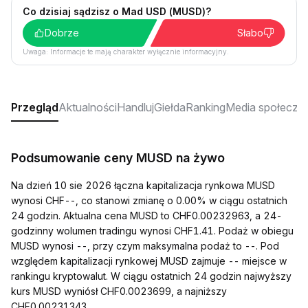
Co dzisiaj sądzisz o Mad USD (MUSD)?
Dobrze
Słabo
Uwaga: Informacje te mają charakter wyłącznie informacyjny.
Przegląd
Aktualności
Handluj
Giełda
Ranking
Media społeczn
Podsumowanie ceny MUSD na żywo
Na dzień 10 sie 2026 łączna kapitalizacja rynkowa MUSD
wynosi CHF--, co stanowi zmianę o 0.00% w ciągu ostatnich
24 godzin. Aktualna cena MUSD to CHF0.00232963, a 24-
godzinny wolumen tradingu wynosi CHF1.41. Podaż w obiegu
MUSD wynosi --, przy czym maksymalna podaż to --. Pod
względem kapitalizacji rynkowej MUSD zajmuje -- miejsce w
rankingu kryptowalut. W ciągu ostatnich 24 godzin najwyższy
kurs MUSD wyniósł CHF0.0023699, a najniższy
CHF0.00231343.