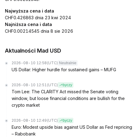
Najwyższa cena i data
CHF0.426863 dnia 23 kwi 2024
Najniższa cena i data
CHF0.00214545 dnia 8 sie 2026
Aktualności Mad USD
2026-08-10 12:58
(UTC)
Neutralnie
US Dollar: Higher hurdle for sustained gains – MUFG
2026-08-10 12:51
(UTC)
byczy
Tom Lee: The CLARITY Act missed the Senate voting
window, but loose financial conditions are bullish for the
crypto market
2026-08-10 12:49
(UTC)
byczy
Euro: Modest upside bias against US Dollar as Fed repricing
– Rabobank