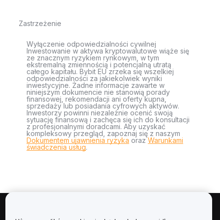
Zastrzeżenie
Wyłączenie odpowiedzialności cywilnej
Inwestowanie w aktywa kryptowalutowe wiąże się
ze znacznym ryzykiem rynkowym, w tym
ekstremalną zmiennością i potencjalną utratą
całego kapitału. Bybit EU zrzeka się wszelkiej
odpowiedzialności za jakiekolwiek wyniki
inwestycyjne. Żadne informacje zawarte w
niniejszym dokumencie nie stanowią porady
finansowej, rekomendacji ani oferty kupna,
sprzedaży lub posiadania cyfrowych aktywów.
Inwestorzy powinni niezależnie ocenić swoją
sytuację finansową i zachęca się ich do konsultacji
z profesjonalnymi doradcami. Aby uzyskać
kompleksowy przegląd, zapoznaj się z naszym
Dokumentem ujawnienia ryzyka
oraz
Warunkami
świadczenia usług
.
Informacje