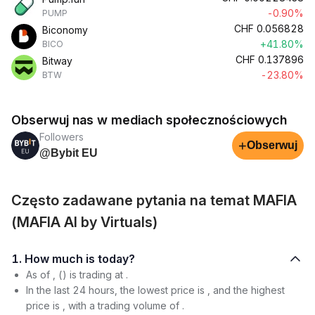
-0.90%
PUMP
CHF
0.056828
Biconomy
+41.80%
BICO
CHF
0.137896
Bitway
-23.80%
BTW
Obserwuj nas w mediach społecznościowych
Followers
+
Obserwuj
@Bybit EU
Często zadawane pytania na temat MAFIA
(MAFIA AI by Virtuals)
1. How much is today?
As of , () is trading at .
In the last 24 hours, the lowest price is , and the highest
price is , with a trading volume of .