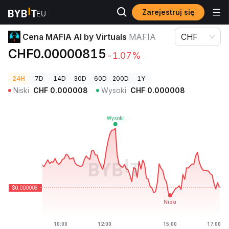
Zarejestruj się
Ceny kryptowalut
Cena MAFIA AI by Virtuals MAFIA
Cena MAFIA AI by Virtuals
MAFIA
CHF
CHF0.00000815
-1.07%
24H
7D
14D
30D
60D
200D
1Y
Niski
CHF
0.000008
Wysoki
CHF
0.000008