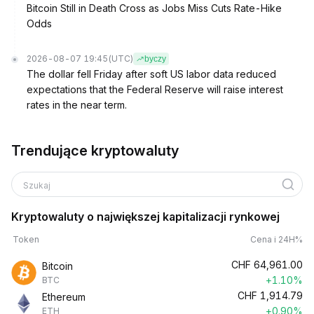
Bitcoin Still in Death Cross as Jobs Miss Cuts Rate-Hike
Odds
2026-08-07 19:45
(UTC)
byczy
The dollar fell Friday after soft US labor data reduced
expectations that the Federal Reserve will raise interest
rates in the near term.
Trendujące kryptowaluty
Szukaj
Kryptowaluty o największej kapitalizacji rynkowej
Token
Cena i 24H%
CHF
64,961.00
Bitcoin
+1.10%
BTC
CHF
1,914.79
Ethereum
+0.90%
ETH