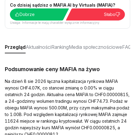
Co dzisiaj sądzisz o MAFIA AI by Virtuals (MAFIA)?
Dobrze
Słabo
Uwaga: Informacje te mają charakter wyłącznie informacyjny.
Przegląd
Aktualności
Ranking
Media społecznościowe
FAQ
Podsumowanie ceny MAFIA na żywo
Na dzień 8 sie 2026 łączna kapitalizacja rynkowa MAFIA
wynosi CHF4.07K, co stanowi zmianę o 0.00% w ciągu
ostatnich 24 godzin. Aktualna cena MAFIA to CHF0.00000815,
a 24-godzinny wolumen tradingu wynosi CHF74.73. Podaż w
obiegu MAFIA wynosi 500.00M, przy czym maksymalna podaż
to 1.00B. Pod względem kapitalizacji rynkowej MAFIA zajmuje
11624 miejsce w rankingu kryptowalut. W ciągu ostatnich 24
godzin najwyższy kurs MAFIA wyniósł CHF0.00000825, a
najniższy CHF0.00000812.