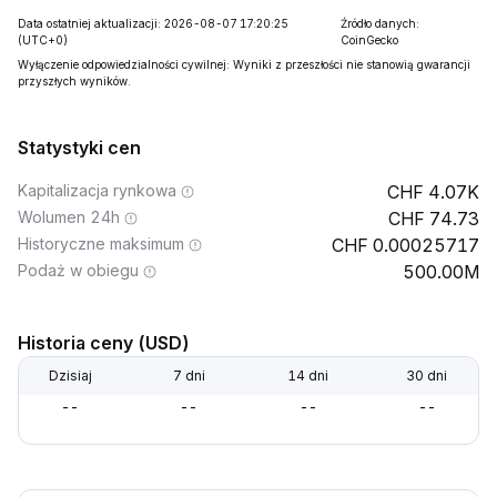
Data ostatniej aktualizacji: 2026-08-07 17:20:25
Źródło danych:
(UTC+0)
CoinGecko
Wyłączenie odpowiedzialności cywilnej: Wyniki z przeszłości nie stanowią gwarancji
przyszłych wyników.
Statystyki cen
Kapitalizacja rynkowa
4.07K
Wolumen 24h
74.73
Historyczne maksimum
0.00025717
Podaż w obiegu
500.00M
Historia ceny (USD)
Dzisiaj
7 dni
14 dni
30 dni
--
--
--
--