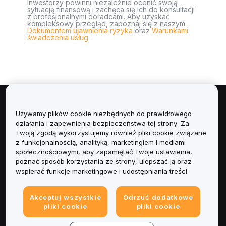
Inwestorzy powinni niezależnie ocenić swoją
sytuację finansową i zachęca się ich do konsultacji
z profesjonalnymi doradcami. Aby uzyskać
kompleksowy przegląd, zapoznaj się z naszym
Dokumentem ujawnienia ryzyka
oraz
Warunkami
świadczenia usług
.
Informacje
Używamy plików cookie niezbędnych do prawidłowego
działania i zapewnienia bezpieczeństwa tej strony. Za
Usługi
Twoją zgodą wykorzystujemy również pliki cookie związane
z funkcjonalnością, analityką, marketingiem i mediami
społecznościowymi, aby zapamiętać Twoje ustawienia,
Obsługa Klienta
poznać sposób korzystania ze strony, ulepszać ją oraz
wspierać funkcje marketingowe i udostępniania treści.
Produkty
Akceptuj wszystkie
Odrzuć dodatkowe
Informacje prawne
pliki cookie
pliki cookie