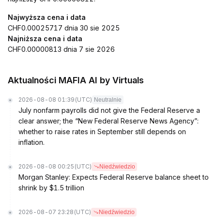
Najwyższa cena i data
CHF0.00025717 dnia 30 sie 2025
Najniższa cena i data
CHF0.00000813 dnia 7 sie 2026
Aktualności MAFIA AI by Virtuals
2026-08-08 01:39
(UTC)
Neutralnie
July nonfarm payrolls did not give the Federal Reserve a
clear answer; the “New Federal Reserve News Agency”:
whether to raise rates in September still depends on
inflation.
2026-08-08 00:25
(UTC)
Niedźwiedzio
Morgan Stanley: Expects Federal Reserve balance sheet to
shrink by $1.5 trillion
2026-08-07 23:28
(UTC)
Niedźwiedzio