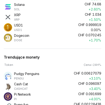
CHF
74.68
Solana
+2.60%
SOL
CHF
1.034
XRP
+1.50%
XRP
CHF
0.999919
USD1
0.00%
USD1
CHF
0.070245
Dogecoin
+1.70%
DOGE
Trendujące monety
Token
Cena i 24H%
CHF
0.00627079
Pudgy Penguins
+3.10%
PENGU
CHF
0.096097
Cash Cat
+3.40%
CASHCAT
CHF
0.091699
Pi Network
+4.00%
PI
CHF
0.00228438
Pump.fun