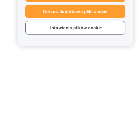
Odrzuć dodatkowe pliki cookie
Ustawienia plików cookie
Informacje prawne
Polityka dotycząca konfliktu
interesów
Podsumowanie polityki
powiernictwa i zarządzania
Informacje ESG
Biuletyny informacyjne
kryptoaktywów