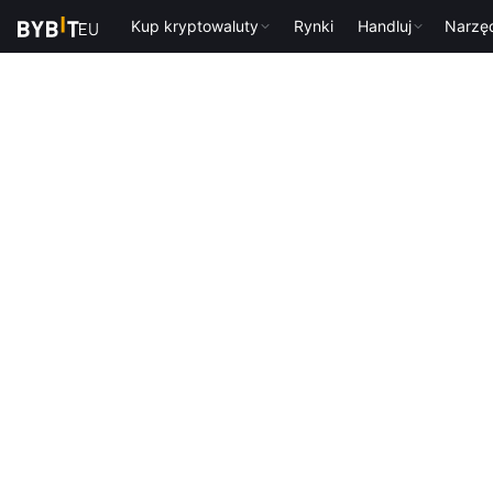
Kup kryptowaluty
Rynki
Handluj
Narzę