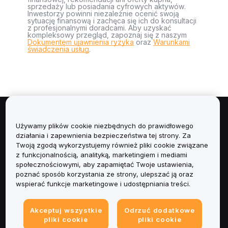
sprzedaży lub posiadania cyfrowych aktywów.
Inwestorzy powinni niezależnie ocenić swoją
sytuację finansową i zachęca się ich do konsultacji
z profesjonalnymi doradcami. Aby uzyskać
kompleksowy przegląd, zapoznaj się z naszym
Dokumentem ujawnienia ryzyka
oraz
Warunkami
świadczenia usług
.
Informacje
Używamy plików cookie niezbędnych do prawidłowego
działania i zapewnienia bezpieczeństwa tej strony. Za
Usługi
Twoją zgodą wykorzystujemy również pliki cookie związane
z funkcjonalnością, analityką, marketingiem i mediami
społecznościowymi, aby zapamiętać Twoje ustawienia,
Obsługa Klienta
poznać sposób korzystania ze strony, ulepszać ją oraz
wspierać funkcje marketingowe i udostępniania treści.
Produkty
Akceptuj wszystkie
Odrzuć dodatkowe
Informacje prawne
pliki cookie
pliki cookie