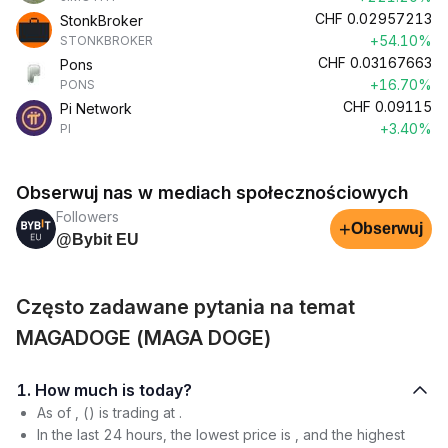
CHF
0.02957213
StonkBroker
+54.10%
STONKBROKER
CHF
0.03167663
Pons
+16.70%
PONS
CHF
0.09115
Pi Network
+3.40%
PI
Obserwuj nas w mediach społecznościowych
Followers
+
Obserwuj
@Bybit EU
Często zadawane pytania na temat
MAGADOGE (MAGA DOGE)
1. How much is today?
As of , () is trading at .
In the last 24 hours, the lowest price is , and the highest