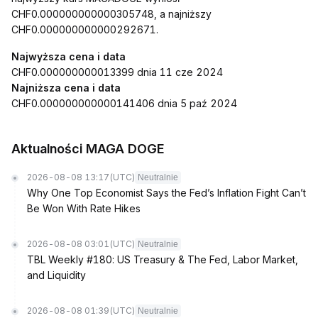
CHF0.000000000000305748, a najniższy
CHF0.000000000000292671.
Najwyższa cena i data
CHF0.000000000013399 dnia 11 cze 2024
Najniższa cena i data
CHF0.000000000000141406 dnia 5 paź 2024
Aktualności MAGA DOGE
2026-08-08 13:17
(UTC)
Neutralnie
Why One Top Economist Says the Fed’s Inflation Fight Can’t
Be Won With Rate Hikes
2026-08-08 03:01
(UTC)
Neutralnie
TBL Weekly #180: US Treasury & The Fed, Labor Market,
and Liquidity
2026-08-08 01:39
(UTC)
Neutralnie