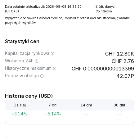
Data ostatniej aktualizacji: 2026-08-08 16:55:20
Źródło danych:
(UTC+0)
CoinGecko
Wyłączenie odpowiedzialności cywilnej: Wyniki z przeszłości nie stanowią gwarancji
przyszłych wyników.
Statystyki cen
Kapitalizacja rynkowa
12.80K
Wolumen 24h
2.76
Historyczne maksimum
0.000000000013399
Podaż w obiegu
42.07P
Historia ceny (USD)
Dzisiaj
7 dni
14 dni
30 dni
+3.14%
+5.14%
--
--