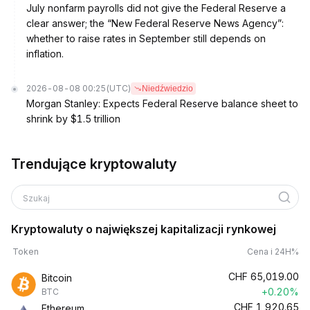
July nonfarm payrolls did not give the Federal Reserve a
clear answer; the “New Federal Reserve News Agency”:
whether to raise rates in September still depends on
inflation.
2026-08-08 00:25
(UTC)
Niedźwiedzio
Morgan Stanley: Expects Federal Reserve balance sheet to
shrink by $1.5 trillion
Trendujące kryptowaluty
Szukaj
Kryptowaluty o największej kapitalizacji rynkowej
Token
Cena i 24H%
CHF
65,019.00
Bitcoin
+0.20%
BTC
CHF
1,920.65
Ethereum