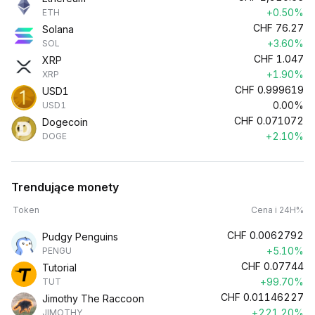
+0.50%
ETH
CHF
76.27
Solana
+3.60%
SOL
CHF
1.047
XRP
+1.90%
XRP
CHF
0.999619
USD1
0.00%
USD1
CHF
0.071072
Dogecoin
+2.10%
DOGE
Trendujące monety
Token
Cena i 24H%
CHF
0.0062792
Pudgy Penguins
+5.10%
PENGU
CHF
0.07744
Tutorial
+99.70%
TUT
CHF
0.01146227
Jimothy The Raccoon
+221.20%
JIMOTHY