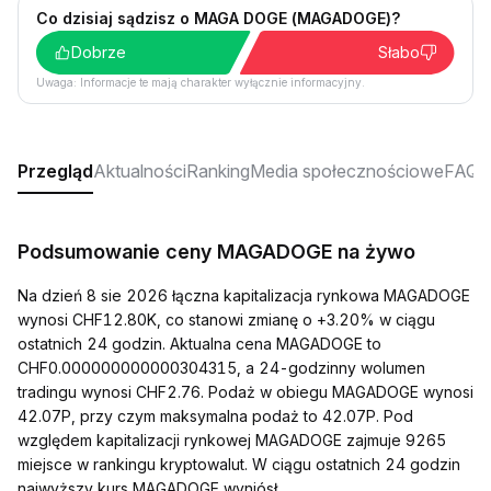
Co dzisiaj sądzisz o MAGA DOGE (MAGADOGE)?
Dobrze
Słabo
Uwaga: Informacje te mają charakter wyłącznie informacyjny.
Przegląd
Aktualności
Ranking
Media społecznościowe
FAQ
Podsumowanie ceny MAGADOGE na żywo
Na dzień 8 sie 2026 łączna kapitalizacja rynkowa MAGADOGE
wynosi CHF12.80K, co stanowi zmianę o +3.20% w ciągu
ostatnich 24 godzin. Aktualna cena MAGADOGE to
CHF0.000000000000304315, a 24-godzinny wolumen
tradingu wynosi CHF2.76. Podaż w obiegu MAGADOGE wynosi
42.07P, przy czym maksymalna podaż to 42.07P. Pod
względem kapitalizacji rynkowej MAGADOGE zajmuje 9265
miejsce w rankingu kryptowalut. W ciągu ostatnich 24 godzin
najwyższy kurs MAGADOGE wyniósł