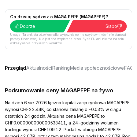
Co dzisiaj sądzisz o MAGA PEPE (MAGAPEPE)?
Dobrze
Słabo
Uwaga: Ta ankieta odzwierciedla wyłącznie opinie użytkowników i nie stanowi
porady finansowej. Nie jest ona wspierana przez Bybit EU ani nie ma na celu
wskazywania przyszłych wyników.
Przegląd
Aktualności
Ranking
Media społecznościowe
FAQ
Podsumowanie ceny MAGAPEPE na żywo
Na dzień 6 sie 2026 łączna kapitalizacja rynkowa MAGAPEPE
wynosi CHF22.44K, co stanowi zmianę o -0.03% w ciągu
ostatnich 24 godzin. Aktualna cena MAGAPEPE to
CHF0.000000000000533411, a 24-godzinny wolumen
tradingu wynosi CHF109.12. Podaż w obiegu MAGAPEPE
wynosi 42.07P, przy czym maksymalna podaż to 42.07P. Pod