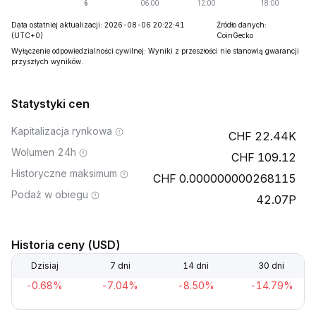
Data ostatniej aktualizacji: 2026-08-06 20:22:41
Źródło danych:
(UTC+0)
CoinGecko
Wyłączenie odpowiedzialności cywilnej: Wyniki z przeszłości nie stanowią gwarancji
przyszłych wyników.
Statystyki cen
Kapitalizacja rynkowa
22.44K
Wolumen 24h
109.12
Historyczne maksimum
0.000000000268115
Podaż w obiegu
42.07P
Historia ceny (USD)
Dzisiaj
7 dni
14 dni
30 dni
-0.68%
-7.04%
-8.50%
-14.79%