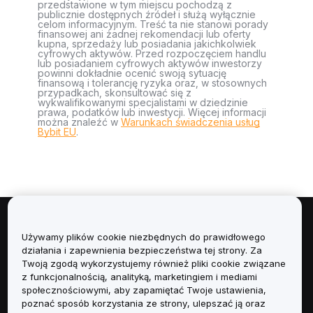
przedstawione w tym miejscu pochodzą z
publicznie dostępnych źródeł i służą wyłącznie
celom informacyjnym. Treść ta nie stanowi porady
finansowej ani żadnej rekomendacji lub oferty
kupna, sprzedaży lub posiadania jakichkolwiek
cyfrowych aktywów. Przed rozpoczęciem handlu
lub posiadaniem cyfrowych aktywów inwestorzy
powinni dokładnie ocenić swoją sytuację
finansową i tolerancję ryzyka oraz, w stosownych
przypadkach, skonsultować się z
wykwalifikowanymi specjalistami w dziedzinie
prawa, podatków lub inwestycji. Więcej informacji
można znaleźć w
Warunkach świadczenia usług
Bybit EU
.
Informacje
Używamy plików cookie niezbędnych do prawidłowego
działania i zapewnienia bezpieczeństwa tej strony. Za
Usługi
Twoją zgodą wykorzystujemy również pliki cookie związane
z funkcjonalnością, analityką, marketingiem i mediami
społecznościowymi, aby zapamiętać Twoje ustawienia,
Obsługa Klienta
poznać sposób korzystania ze strony, ulepszać ją oraz