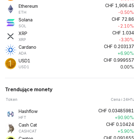
CHF
1,906.45
Ethereum
-0.50%
ETH
CHF
72.86
Solana
-2.10%
SOL
CHF
1.034
XRP
-3.30%
XRP
CHF
0.203137
Cardano
+6.90%
ADA
CHF
0.999557
USD1
0.00%
USD1
Trendujące monety
Token
Cena i 24H%
CHF
0.03485981
Hashflow
+90.90%
HFT
CHF
0.10424
Cash Cat
+5.90%
CASHCAT
CHF
0.091655
Canton