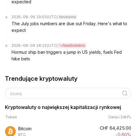
expected
2026-08-06 19:03
(UTC)
Neutralnie
The July jobs numbers are due out Friday. Here's what to
expect
2026-08-06 18:15
(UTC)
Niedźwiedzio
Hormuz ship ban triggers a jump in US yields, fuels Fed
hike bets
Trendujące kryptowaluty
Szukaj
Kryptowaluty o największej kapitalizacji rynkowej
Token
Cena i 24H%
CHF
64,425.00
Bitcoin
-0.60%
BTC