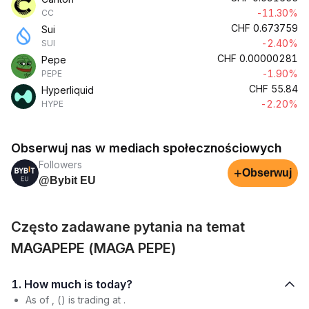
-11.30%
CC
CHF
0.673759
Sui
-2.40%
SUI
CHF
0.00000281
Pepe
-1.90%
PEPE
CHF
55.84
Hyperliquid
-2.20%
HYPE
Obserwuj nas w mediach społecznościowych
Followers
+
Obserwuj
@Bybit EU
Często zadawane pytania na temat
MAGAPEPE (MAGA PEPE)
1. How much is today?
As of , () is trading at .