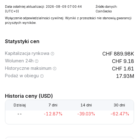
Data ostatniej aktualizacji: 2026-08-09 07:00:44
Źródło danych:
(UTC+0)
CoinGecko
Wyłączenie odpowiedzialności cywilnej: Wyniki z przeszłości nie stanowią gwarancji
przyszłych wyników.
Statystyki cen
Kapitalizacja rynkowa
889.98K
Wolumen 24h
9.18
Historyczne maksimum
1.61
Podaż w obiegu
17.93M
Historia ceny (USD)
Dzisiaj
7 dni
14 dni
30 dni
--
-12.87%
-39.03%
-62.47%