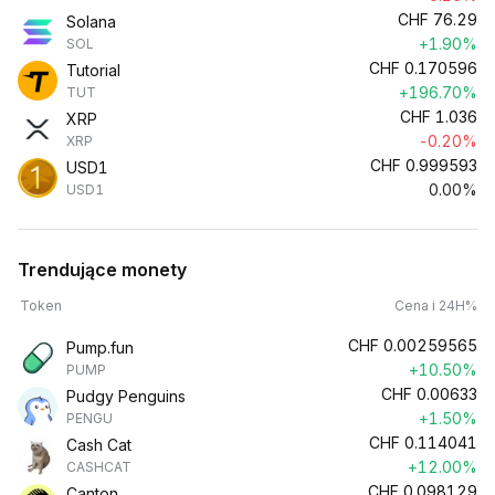
CHF
76.29
Solana
+1.90%
SOL
CHF
0.170596
Tutorial
+196.70%
TUT
CHF
1.036
XRP
-0.20%
XRP
CHF
0.999593
USD1
0.00%
USD1
Trendujące monety
Token
Cena i 24H%
CHF
0.00259565
Pump.fun
+10.50%
PUMP
CHF
0.00633
Pudgy Penguins
+1.50%
PENGU
CHF
0.114041
Cash Cat
+12.00%
CASHCAT
CHF
0.098129
Canton