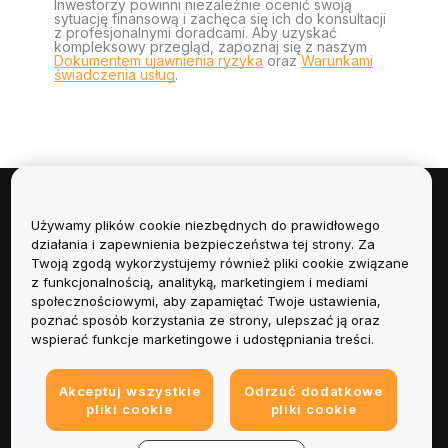
Inwestorzy powinni niezależnie ocenić swoją
sytuację finansową i zachęca się ich do konsultacji
z profesjonalnymi doradcami. Aby uzyskać
kompleksowy przegląd, zapoznaj się z naszym
Dokumentem ujawnienia ryzyka
oraz
Warunkami
świadczenia usług
.
Informacje
Używamy plików cookie niezbędnych do prawidłowego
działania i zapewnienia bezpieczeństwa tej strony. Za
Usługi
Twoją zgodą wykorzystujemy również pliki cookie związane
z funkcjonalnością, analityką, marketingiem i mediami
społecznościowymi, aby zapamiętać Twoje ustawienia,
Obsługa Klienta
poznać sposób korzystania ze strony, ulepszać ją oraz
wspierać funkcje marketingowe i udostępniania treści.
Produkty
Akceptuj wszystkie
Odrzuć dodatkowe
Informacje prawne
pliki cookie
pliki cookie