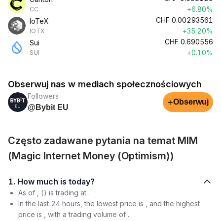
+6.80%
CC
CHF
0.00293561
IoTeX
+35.20%
IOTX
CHF
0.690556
Sui
+0.10%
SUI
Obserwuj nas w mediach społecznościowych
Followers
+
Obserwuj
@Bybit EU
Często zadawane pytania na temat MIM
(Magic Internet Money (Optimism))
1. How much is today?
As of , () is trading at .
In the last 24 hours, the lowest price is , and the highest
price is , with a trading volume of .