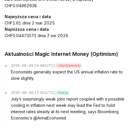
CHF0.04962638.
Najwyższa cena i data
CHF1.61 dnia 2 mar 2025
Najniższa cena i data
CHF0.04473571 dnia 7 sie 2026
Aktualności Magic Internet Money (Optimism)
2026-08-09 04:48
(UTC)
Niedźwiedzio
Economists generally expect the US annual inflation rate to
slow slightly.
2026-08-08 17:30
(UTC)
byczy
July’s surprisingly weak jobs report coupled with a possible
cooling in inflation next week may lead the Fed to hold
interest rates steady at its next meeting, says Bloomberg
Economic’s @AnnaEconomist