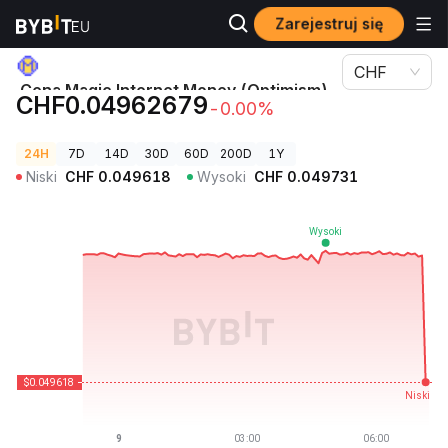
Zarejestruj się
Ceny kryptowalut
Cena Magic Internet Money (Optimism) MIM
CHF
Cena Magic Internet Money (Optimism)
CHF0.04962679
-0.00%
MIM
24H
7D
14D
30D
60D
200D
1Y
Niski
CHF
0.049618
Wysoki
CHF
0.049731