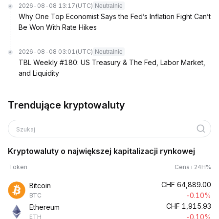
2026-08-08 13:17
(UTC)
Neutralnie
Why One Top Economist Says the Fed’s Inflation Fight Can’t
Be Won With Rate Hikes
2026-08-08 03:01
(UTC)
Neutralnie
TBL Weekly #180: US Treasury & The Fed, Labor Market,
and Liquidity
Trendujące kryptowaluty
Szukaj
Kryptowaluty o największej kapitalizacji rynkowej
Token
Cena i 24H%
CHF
64,889.00
Bitcoin
-0.10%
BTC
CHF
1,915.93
Ethereum
-0.10%
ETH