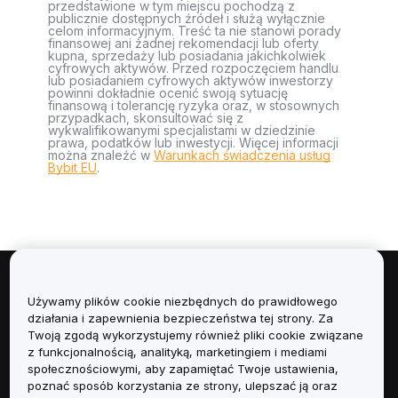
przedstawione w tym miejscu pochodzą z
publicznie dostępnych źródeł i służą wyłącznie
celom informacyjnym. Treść ta nie stanowi porady
finansowej ani żadnej rekomendacji lub oferty
kupna, sprzedaży lub posiadania jakichkolwiek
cyfrowych aktywów. Przed rozpoczęciem handlu
lub posiadaniem cyfrowych aktywów inwestorzy
powinni dokładnie ocenić swoją sytuację
finansową i tolerancję ryzyka oraz, w stosownych
przypadkach, skonsultować się z
wykwalifikowanymi specjalistami w dziedzinie
prawa, podatków lub inwestycji. Więcej informacji
można znaleźć w
Warunkach świadczenia usług
Bybit EU
.
Informacje
Używamy plików cookie niezbędnych do prawidłowego
działania i zapewnienia bezpieczeństwa tej strony. Za
Usługi
Twoją zgodą wykorzystujemy również pliki cookie związane
z funkcjonalnością, analityką, marketingiem i mediami
społecznościowymi, aby zapamiętać Twoje ustawienia,
Obsługa Klienta
poznać sposób korzystania ze strony, ulepszać ją oraz