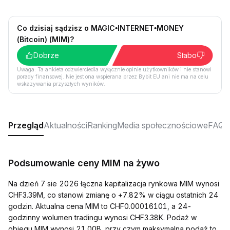
Co dzisiaj sądzisz o MAGIC•INTERNET•MONEY
(Bitcoin) (MIM)?
Dobrze
Słabo
Uwaga: Ta ankieta odzwierciedla wyłącznie opinie użytkowników i nie stanowi
porady finansowej. Nie jest ona wspierana przez Bybit EU ani nie ma na celu
wskazywania przyszłych wyników.
Przegląd
Aktualności
Ranking
Media społecznościowe
FAQ
Podsumowanie ceny MIM na żywo
Na dzień 7 sie 2026 łączna kapitalizacja rynkowa MIM wynosi
CHF3.39M, co stanowi zmianę o +7.82% w ciągu ostatnich 24
godzin. Aktualna cena MIM to CHF0.00016101, a 24-
godzinny wolumen tradingu wynosi CHF3.38K. Podaż w
obiegu MIM wynosi 21.00B, przy czym maksymalna podaż to