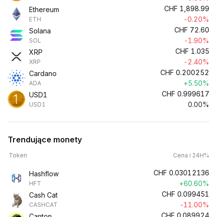
CHF
1,898.99
Ethereum
-0.20%
ETH
CHF
72.60
Solana
-1.90%
SOL
CHF
1.035
XRP
-2.40%
XRP
CHF
0.200252
Cardano
+5.50%
ADA
CHF
0.999617
USD1
0.00%
USD1
Trendujące monety
Token
Cena i 24H%
CHF
0.03012136
Hashflow
+60.60%
HFT
CHF
0.099451
Cash Cat
-11.00%
CASHCAT
CHF
0.089924
Canton