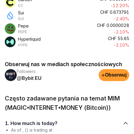
-12.20%
CC
CHF
0.673791
Sui
-2.40%
SUI
CHF
0.0000028
Pepe
-2.10%
PEPE
CHF
55.65
Hyperliquid
-2.10%
HYPE
Obserwuj nas w mediach społecznościowych
Followers
+
Obserwuj
@Bybit EU
Często zadawane pytania na temat MIM
(MAGIC•INTERNET•MONEY (Bitcoin))
1. How much is today?
As of , () is trading at .