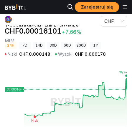
Zarejestruj się
Ceny kryptowalut
Cena MAGIC•INTERNET•MONEY (Bitcoin) MIM
CHF
Cena MAGIC•INTERNET•MONEY
CHF0.00016101
+7.66%
(Bitcoin)
MIM
24H
7D
14D
30D
60D
200D
1Y
Niski
CHF
0.000148
Wysoki
CHF
0.000170