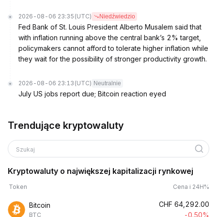
2026-08-06 23:35
(UTC)
Niedźwiedzio
Fed Bank of St. Louis President Alberto Musalem said that
with inflation running above the central bank’s 2% target,
policymakers cannot afford to tolerate higher inflation while
they wait for the possibility of stronger productivity growth.
2026-08-06 23:13
(UTC)
Neutralnie
July US jobs report due; Bitcoin reaction eyed
Trendujące kryptowaluty
Szukaj
Kryptowaluty o największej kapitalizacji rynkowej
Token
Cena i 24H%
CHF
64,292.00
Bitcoin
-0.50%
BTC