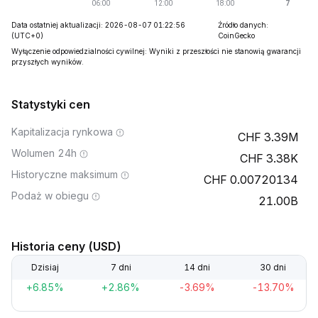
Data ostatniej aktualizacji: 2026-08-07 01:22:56
Źródło danych:
(UTC+0)
CoinGecko
Wyłączenie odpowiedzialności cywilnej: Wyniki z przeszłości nie stanowią gwarancji
przyszłych wyników.
Statystyki cen
Kapitalizacja rynkowa
3.39M
Wolumen 24h
3.38K
Historyczne maksimum
0.00720134
Podaż w obiegu
21.00B
Historia ceny (USD)
Dzisiaj
7 dni
14 dni
30 dni
+6.85%
+2.86%
-3.69%
-13.70%