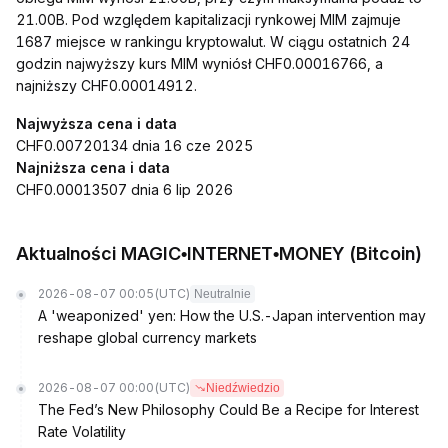
21.00B. Pod względem kapitalizacji rynkowej MIM zajmuje
1687 miejsce w rankingu kryptowalut. W ciągu ostatnich 24
godzin najwyższy kurs MIM wyniósł CHF0.00016766, a
najniższy CHF0.00014912.
Najwyższa cena i data
CHF0.00720134 dnia 16 cze 2025
Najniższa cena i data
CHF0.00013507 dnia 6 lip 2026
Aktualności MAGIC•INTERNET•MONEY (Bitcoin)
2026-08-07 00:05
(UTC)
Neutralnie
A 'weaponized' yen: How the U.S.-Japan intervention may
reshape global currency markets
2026-08-07 00:00
(UTC)
Niedźwiedzio
The Fed’s New Philosophy Could Be a Recipe for Interest
Rate Volatility