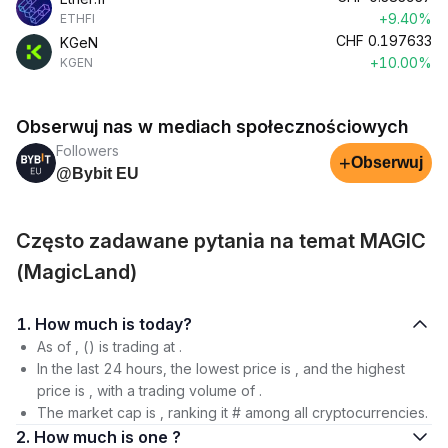
+9.40%
ETHFI
CHF
0.197633
KGeN
+10.00%
KGEN
Obserwuj nas w mediach społecznościowych
Followers
+
Obserwuj
@Bybit EU
Często zadawane pytania na temat MAGIC
(MagicLand)
1. How much is today?
As of , () is trading at .
In the last 24 hours, the lowest price is , and the highest
price is , with a trading volume of .
The market cap is , ranking it # among all cryptocurrencies.
2. How much is one ?