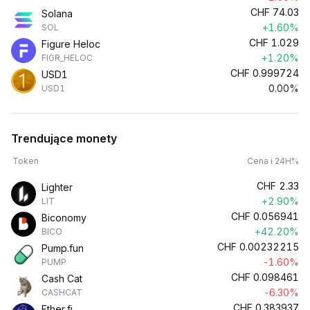
CHF
74.03
Solana
+1.60%
SOL
CHF
1.029
Figure Heloc
+1.20%
FIGR_HELOC
CHF
0.999724
USD1
0.00%
USD1
Trendujące monety
Token
Cena i 24H%
CHF
2.33
Lighter
+2.90%
LIT
CHF
0.056941
Biconomy
+42.20%
BICO
CHF
0.00232215
Pump.fun
-1.60%
PUMP
CHF
0.098461
Cash Cat
-6.30%
CASHCAT
CHF
0.383937
Ether.fi