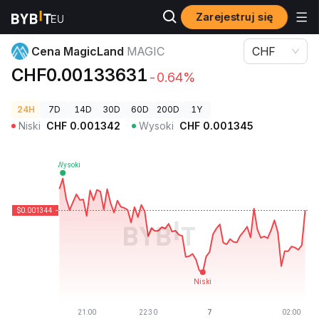
Zarejestruj się
Ceny kryptowalut
Cena MagicLand MAGIC
Cena MagicLand
MAGIC
CHF
CHF0.00133631
-0.64%
24H
7D
14D
30D
60D
200D
1Y
Niski
CHF
0.001342
Wysoki
CHF
0.001345