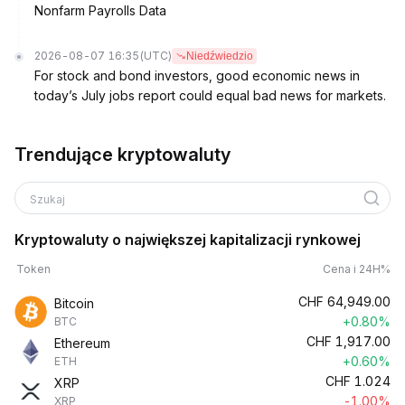
Nonfarm Payrolls Data
2026-08-07 16:35
(UTC)
Niedźwiedzio
For stock and bond investors, good economic news in
today’s July jobs report could equal bad news for markets.
Trendujące kryptowaluty
Szukaj
Kryptowaluty o największej kapitalizacji rynkowej
Token
Cena i 24H%
CHF
64,949.00
Bitcoin
+0.80%
BTC
CHF
1,917.00
Ethereum
+0.60%
ETH
CHF
1.024
XRP
-1.00%
XRP