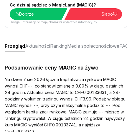
Co dzisiaj sądzisz o MagicLand (MAGIC)?
Dobrze
Słabo
Uwaga: Informacje te mają charakter wyłącznie informacyjny.
Przegląd
Aktualności
Ranking
Media społecznościowe
FAQ
Podsumowanie ceny MAGIC na żywo
Na dzień 7 sie 2026 łączna kapitalizacja rynkowa MAGIC
wynosi CHF--, co stanowi zmianę o 0.00% w ciągu ostatnich
24 godzin. Aktualna cena MAGIC to CHF0.00133631, a 24-
godzinny wolumen tradingu wynosi CHF3.99. Podaż w obiegu
MAGIC wynosi --, przy czym maksymalna podaż to --. Pod
względem kapitalizacji rynkowej MAGIC zajmuje -- miejsce w
rankingu kryptowalut. W ciągu ostatnich 24 godzin najwyższy
kurs MAGIC wyniósł CHF0.00133741, a najniższy
CHF0.0013343.