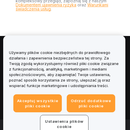
kompleksowy przegląd, zapoznaj się z naszym
Dokumentem ujawnienia ryzyka
oraz
Warunkami
świadczenia usług
.
Informacje
Używamy plików cookie niezbędnych do prawidłowego
działania i zapewnienia bezpieczeństwa tej strony. Za
Usługi
Twoją zgodą wykorzystujemy również pliki cookie związane
z funkcjonalnością, analityką, marketingiem i mediami
społecznościowymi, aby zapamiętać Twoje ustawienia,
Obsługa Klienta
poznać sposób korzystania ze strony, ulepszać ją oraz
wspierać funkcje marketingowe i udostępniania treści.
Produkty
Akceptuj wszystkie
Odrzuć dodatkowe
Informacje prawne
pliki cookie
pliki cookie
Ustawienia plików
© 2025-2026 Bybit.eu. Wszystkie prawa zastrzeżone.
cookie