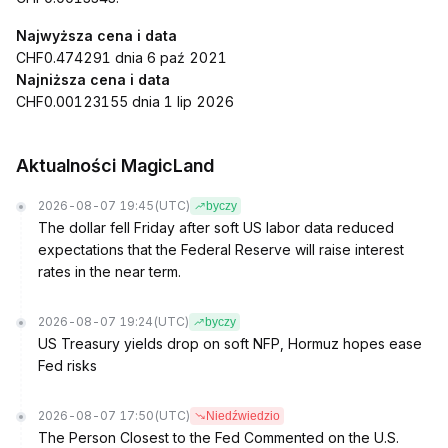
Najwyższa cena i data
CHF0.474291 dnia 6 paź 2021
Najniższa cena i data
CHF0.00123155 dnia 1 lip 2026
Aktualności MagicLand
2026-08-07 19:45
(UTC)
byczy
The dollar fell Friday after soft US labor data reduced
expectations that the Federal Reserve will raise interest
rates in the near term.
2026-08-07 19:24
(UTC)
byczy
US Treasury yields drop on soft NFP, Hormuz hopes ease
Fed risks
2026-08-07 17:50
(UTC)
Niedźwiedzio
The Person Closest to the Fed Commented on the U.S.