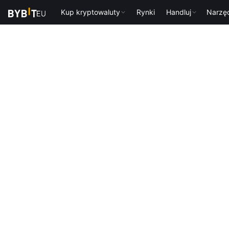
Kup kryptowaluty
Rynki
Handluj
Narzę