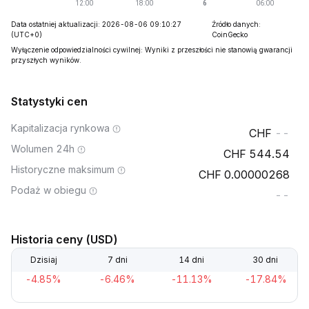
Data ostatniej aktualizacji: 2026-08-06 09:10:27
Źródło danych:
(UTC+0)
CoinGecko
Wyłączenie odpowiedzialności cywilnej: Wyniki z przeszłości nie stanowią gwarancji
przyszłych wyników.
Statystyki cen
Kapitalizacja rynkowa
--
Wolumen 24h
544.54
Historyczne maksimum
0.00000268
Podaż w obiegu
--
Historia ceny (USD)
Dzisiaj
7 dni
14 dni
30 dni
-4.85%
-6.46%
-11.13%
-17.84%