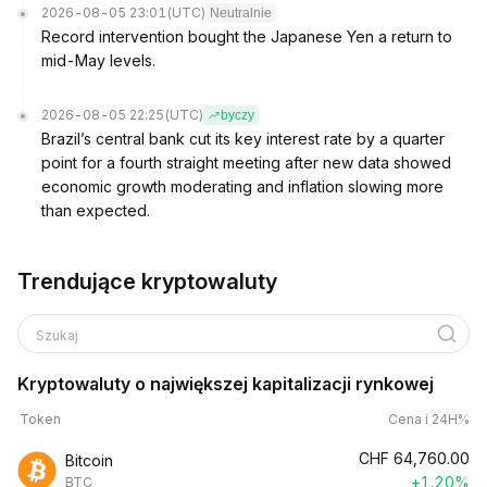
2026-08-05 23:01
(UTC)
Neutralnie
Record intervention bought the Japanese Yen a return to
mid-May levels.
2026-08-05 22:25
(UTC)
byczy
Brazil’s central bank cut its key interest rate by a quarter
point for a fourth straight meeting after new data showed
economic growth moderating and inflation slowing more
than expected.
Trendujące kryptowaluty
Szukaj
Kryptowaluty o największej kapitalizacji rynkowej
Token
Cena i 24H%
CHF
64,760.00
Bitcoin
+1.20%
BTC