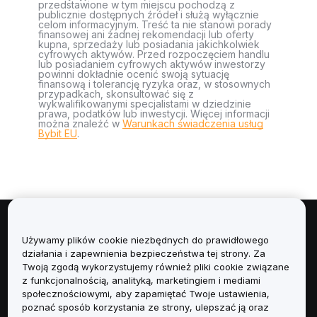
przedstawione w tym miejscu pochodzą z
publicznie dostępnych źródeł i służą wyłącznie
celom informacyjnym. Treść ta nie stanowi porady
finansowej ani żadnej rekomendacji lub oferty
kupna, sprzedaży lub posiadania jakichkolwiek
cyfrowych aktywów. Przed rozpoczęciem handlu
lub posiadaniem cyfrowych aktywów inwestorzy
powinni dokładnie ocenić swoją sytuację
finansową i tolerancję ryzyka oraz, w stosownych
przypadkach, skonsultować się z
wykwalifikowanymi specjalistami w dziedzinie
prawa, podatków lub inwestycji. Więcej informacji
można znaleźć w
Warunkach świadczenia usług
Bybit EU
.
Informacje
Używamy plików cookie niezbędnych do prawidłowego
działania i zapewnienia bezpieczeństwa tej strony. Za
Usługi
Twoją zgodą wykorzystujemy również pliki cookie związane
z funkcjonalnością, analityką, marketingiem i mediami
społecznościowymi, aby zapamiętać Twoje ustawienia,
Obsługa Klienta
poznać sposób korzystania ze strony, ulepszać ją oraz