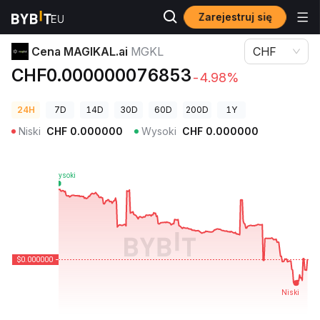
Zarejestruj się
Ceny kryptowalut
Cena MAGIKAL.ai MGKL
Cena MAGIKAL.ai
MGKL
CHF
CHF0.000000076853
-4.98%
24H
7D
14D
30D
60D
200D
1Y
Niski
CHF
0.000000
Wysoki
CHF
0.000000