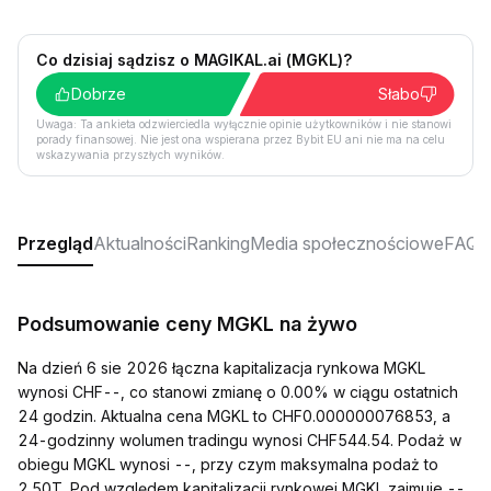
Co dzisiaj sądzisz o MAGIKAL.ai (MGKL)?
Dobrze
Słabo
Uwaga: Ta ankieta odzwierciedla wyłącznie opinie użytkowników i nie stanowi
porady finansowej. Nie jest ona wspierana przez Bybit EU ani nie ma na celu
wskazywania przyszłych wyników.
Przegląd
Aktualności
Ranking
Media społecznościowe
FAQ
Podsumowanie ceny MGKL na żywo
Na dzień 6 sie 2026 łączna kapitalizacja rynkowa MGKL
wynosi CHF--, co stanowi zmianę o 0.00% w ciągu ostatnich
24 godzin. Aktualna cena MGKL to CHF0.000000076853, a
24-godzinny wolumen tradingu wynosi CHF544.54. Podaż w
obiegu MGKL wynosi --, przy czym maksymalna podaż to
2.50T. Pod względem kapitalizacji rynkowej MGKL zajmuje --