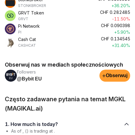
+36.20%
STONKBROKER
CHF
0.282485
GRVT Token
-11.50%
GRVT
CHF
0.090398
Pi Network
+5.90%
PI
CHF
0.134545
Cash Cat
+31.40%
CASHCAT
Obserwuj nas w mediach społecznościowych
Followers
+
Obserwuj
@Bybit EU
Często zadawane pytania na temat MGKL
(MAGIKAL.ai)
1. How much is today?
As of , () is trading at .