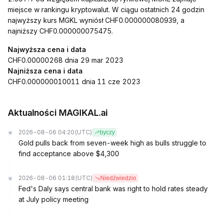
miejsce w rankingu kryptowalut. W ciągu ostatnich 24 godzin
najwyższy kurs MGKL wyniósł CHF0.000000080939, a
najniższy CHF0.000000075475.
Najwyższa cena i data
CHF0.00000268 dnia 29 mar 2023
Najniższa cena i data
CHF0.000000010011 dnia 11 cze 2023
Aktualności MAGIKAL.ai
2026-08-06 04:20
(UTC)
byczy
Gold pulls back from seven-week high as bulls struggle to
find acceptance above $4,300
2026-08-06 01:18
(UTC)
Niedźwiedzio
Fed's Daly says central bank was right to hold rates steady
at July policy meeting