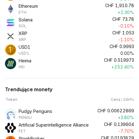
CHF
1,910.78
Ethereum
+2.30%
ETH
CHF
73.78
Solana
-0.10%
SOL
CHF
1.053
XRP
-1.10%
XRP
CHF
0.9993
USD1
0.00%
USD1
CHF
0.519973
Heima
+252.40%
HEI
Trendujące monety
Token
Cena i 24H%
CHF
0.00622869
Pudgy Penguins
+3.80%
PENGU
CHF
0.139604
Artificial Superintelligence Alliance
-7.70%
FET
CHF
0.0193829
StonkBroker