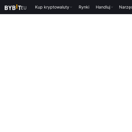
Kup kryptowaluty
Rynki
Handluj
Narzę