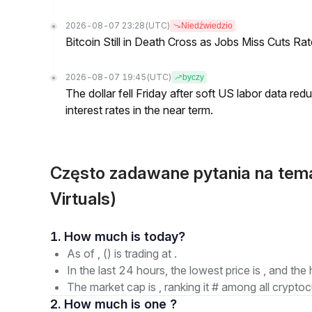
2026-08-07 23:28
(UTC)
Niedźwiedzio
Bitcoin Still in Death Cross as Jobs Miss Cuts R
2026-08-07 19:45
(UTC)
byczy
The dollar fell Friday after soft US labor data re
interest rates in the near term.
Często zadawane pytania na te
Virtuals)
1. How much is today?
As of , () is trading at .
In the last 24 hours, the lowest price is , and the 
The market cap is , ranking it # among all cryptoc
2. How much is one ?