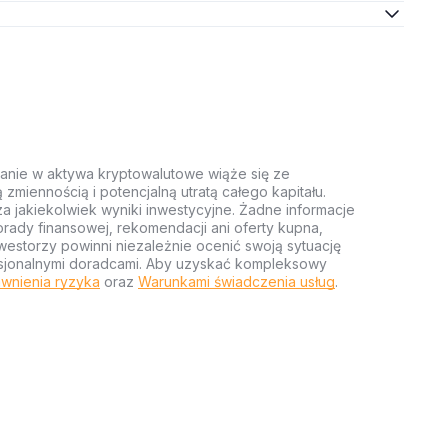
anie w aktywa kryptowalutowe wiąże się ze
miennością i potencjalną utratą całego kapitału.
za jakiekolwiek wyniki inwestycyjne. Żadne informacje
rady finansowej, rekomendacji ani oferty kupna,
estorzy powinni niezależnie ocenić swoją sytuację
ofesjonalnymi doradcami. Aby uzyskać kompleksowy
wnienia ryzyka
oraz
Warunkami świadczenia usług
.