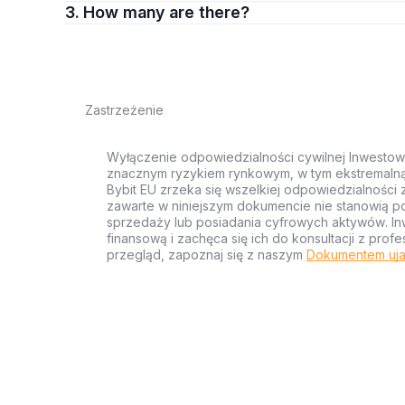
3. How many are there?
Zastrzeżenie
Wyłączenie odpowiedzialności cywilnej Inwestow
znacznym ryzykiem rynkowym, w tym ekstremalną z
Bybit EU zrzeka się wszelkiej odpowiedzialności 
zawarte w niniejszym dokumencie nie stanowią po
sprzedaży lub posiadania cyfrowych aktywów. Inw
finansową i zachęca się ich do konsultacji z pr
przegląd, zapoznaj się z naszym
Dokumentem uja