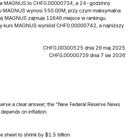
cena MAGNUS to CHF0.00000734, a 24-godzinny
egu MAGNUS wynosi 550.00M, przy czym maksymalna
owej MAGNUS zajmuje 11646 miejsce w rankingu
szy kurs MAGNUS wyniósł CHF0.00000742, a najniższy
CHF0.00300525 dnia 29 maj 2025
CHF0.00000729 dnia 7 sie 2026
Reserve a clear answer; the “New Federal Reserve News
 depends on inflation.
sheet to shrink by $1.5 trillion