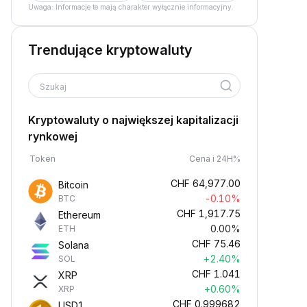
Uwaga: Informacje te mają charakter wyłącznie informacyjny.
Trendujące kryptowaluty
Szukaj
Kryptowaluty o największej kapitalizacji
rynkowej
Token
Cena i 24H%
CHF
64,977.00
Bitcoin
-0.10%
BTC
CHF
1,917.75
Ethereum
0.00%
ETH
CHF
75.46
Solana
+2.40%
SOL
CHF
1.041
XRP
+0.60%
XRP
CHF
0.999682
USD1