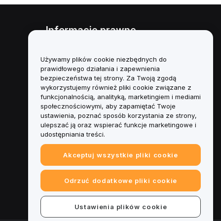
Informacje prawne
Polityka dotycząca konfliktu
interesów
Używamy plików cookie niezbędnych do
prawidłowego działania i zapewnienia
Podsumowanie polityki
bezpieczeństwa tej strony. Za Twoją zgodą
powiernictwa i zarządzania
wykorzystujemy również pliki cookie związane z
funkcjonalnością, analityką, marketingiem i mediami
Informacje ESG
społecznościowymi, aby zapamiętać Twoje
ustawienia, poznać sposób korzystania ze strony,
Biuletyny informacyjne
ulepszać ją oraz wspierać funkcje marketingowe i
kryptoaktywów
udostępniania treści.
Akceptuj wszystkie pliki cookie
Odrzuć dodatkowe pliki cookie
Ustawienia plików cookie