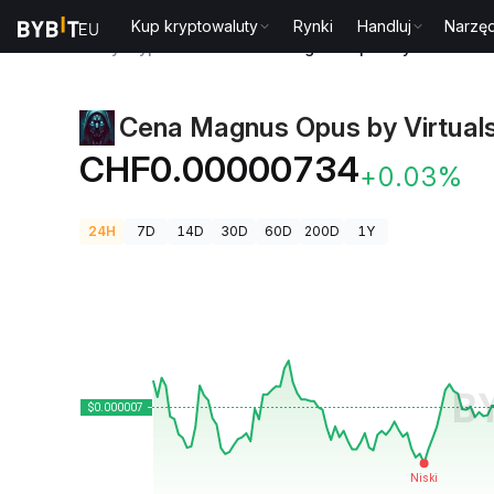
Kup kryptowaluty
Rynki
Handluj
Narzęd
Ceny kryptowalut
Cena Magnus Opus by Virtuals
Cena Magnus Opus by Virtual
CHF0.00000734
+0.03%
24H
7D
14D
30D
60D
200D
1Y