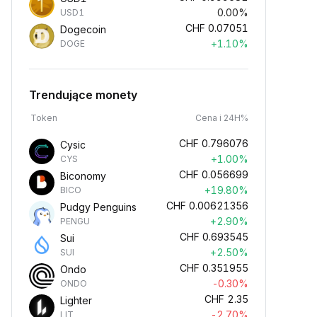
0.00%
USD1
CHF
0.07051
Dogecoin
+1.10%
DOGE
Trendujące monety
Token
Cena i 24H%
CHF
0.796076
Cysic
+1.00%
CYS
CHF
0.056699
Biconomy
+19.80%
BICO
CHF
0.00621356
Pudgy Penguins
+2.90%
PENGU
CHF
0.693545
Sui
+2.50%
SUI
CHF
0.351955
Ondo
-0.30%
ONDO
CHF
2.35
Lighter
-2.70%
LIT