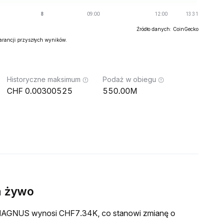
Źródło danych: CoinGecko
warancji przyszłych wyników.
Historyczne maksimum
Podaż w obiegu
0.00300525
550.00M
 żywo
a MAGNUS wynosi CHF7.34K, co stanowi zmianę o