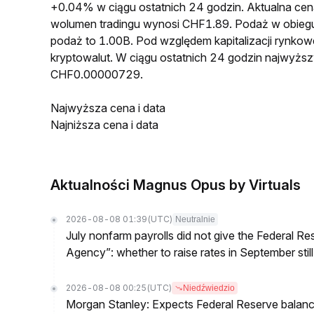
+0.04% w ciągu ostatnich 24 godzin. Aktualna 
wolumen tradingu wynosi CHF1.89. Podaż w obi
podaż to 1.00B. Pod względem kapitalizacji rynk
kryptowalut. W ciągu ostatnich 24 godzin najwyż
CHF0.00000729.
Najwyższa cena i data
Najniższa cena i data
Aktualności Magnus Opus by Virtuals
2026-08-08 01:39
(UTC)
Neutralnie
July nonfarm payrolls did not give the Federal 
Agency”: whether to raise rates in September still
2026-08-08 00:25
(UTC)
Niedźwiedzio
Morgan Stanley: Expects Federal Reserve balance 