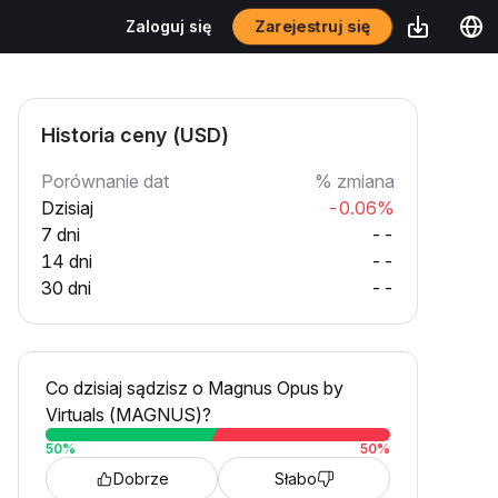
Zarejestruj się
Zaloguj się
Historia ceny (USD)
Porównanie dat
% zmiana
Dzisiaj
-0.06%
7 dni
--
14 dni
--
30 dni
--
Co dzisiaj sądzisz o Magnus Opus by
Virtuals (MAGNUS)?
50
%
50
%
Dobrze
Słabo