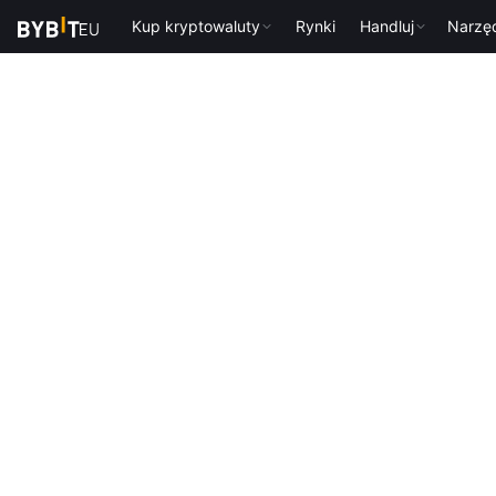
Kup kryptowaluty
Rynki
Handluj
Narzę