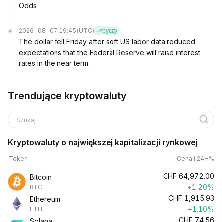
Odds
2026-08-07 19:45
(UTC)
byczy
The dollar fell Friday after soft US labor data reduced
expectations that the Federal Reserve will raise interest
rates in the near term.
Trendujące kryptowaluty
Szukaj
Kryptowaluty o największej kapitalizacji rynkowej
Token
Cena i 24H%
CHF
64,972.00
Bitcoin
+1.20%
BTC
CHF
1,915.93
Ethereum
+1.10%
ETH
CHF
74.56
Solana