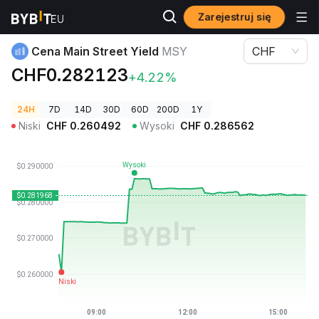
Zarejestruj się
Ceny kryptowalut
Cena Main Street Yield MSY
Cena Main Street Yield
MSY
CHF
CHF0.282123
+4.22%
24H
7D
14D
30D
60D
200D
1Y
Niski
CHF
0.260492
Wysoki
CHF
0.286562