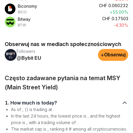
CHF
0.060232
Biconomy
+55.00%
BICO
CHF
0.17503
Bitway
-4.30%
BTW
Obserwuj nas w mediach społecznościowych
Followers
+
Obserwuj
@Bybit EU
Często zadawane pytania na temat MSY
(Main Street Yield)
1. How much is today?
As of , () is trading at .
In the last 24 hours, the lowest price is , and the highest
price is , with a trading volume of .
The market cap is , ranking it # among all cryptocurrencies.