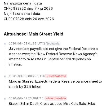
Najwyższa cena i data
CHF0.832352 dnia 7 kwi 2026
Najniższa cena i data
CHF0.07828 dnia 20 cze 2026
Aktualności Main Street Yield
2026-08-08 01:39
(UTC)
Neutralnie
July nonfarm payrolls did not give the Federal Reserve a
clear answer; the “New Federal Reserve News Agency”:
whether to raise rates in September still depends on
inflation.
2026-08-08 00:25
(UTC)
Niedźwiedzio
Morgan Stanley: Expects Federal Reserve balance sheet to
shrink by $1.5 trillion
2026-08-07 23:28
(UTC)
Niedźwiedzio
Bitcoin Still in Death Cross as Jobs Miss Cuts Rate-Hike