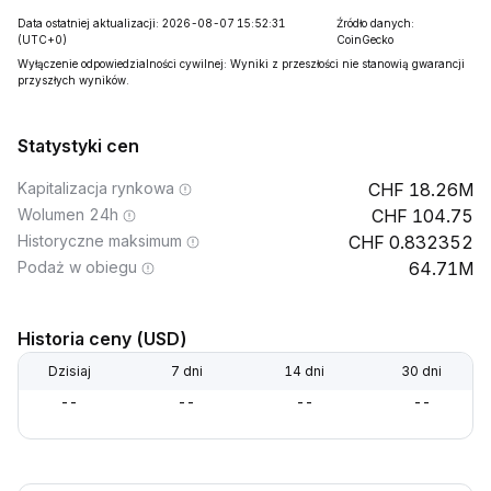
Data ostatniej aktualizacji: 2026-08-07 15:52:31
Źródło danych:
(UTC+0)
CoinGecko
Wyłączenie odpowiedzialności cywilnej: Wyniki z przeszłości nie stanowią gwarancji
przyszłych wyników.
Statystyki cen
Kapitalizacja rynkowa
18.26M
Wolumen 24h
104.75
Historyczne maksimum
0.832352
Podaż w obiegu
64.71M
Historia ceny (USD)
Dzisiaj
7 dni
14 dni
30 dni
--
--
--
--