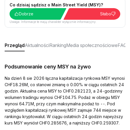
Co dzisiaj sądzisz o Main Street Yield (MSY)?
Dobrze
Słabo
Uwaga: Informacje te mają charakter wyłącznie informacyjny.
Przegląd
Aktualności
Ranking
Media społecznościowe
FAQ
Podsumowanie ceny MSY na żywo
Na dzień 8 sie 2026 łączna kapitalizacja rynkowa MSY wynosi
CHF18.26M, co stanowi zmianę o 0.00% w ciągu ostatnich 24
godzin. Aktualna cena MSY to CHF0.282123, a 24-godzinny
wolumen tradingu wynosi CHF104.75. Podaż w obiegu MSY
wynosi 64.71M, przy czym maksymalna podaż to --. Pod
względem kapitalizacji rynkowej MSY zajmuje 744 miejsce w
rankingu kryptowalut. W ciągu ostatnich 24 godzin najwyższy
kurs MSY wyniósł CHF0.285676, a najniższy CHF0.259307.