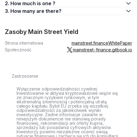
2. How much is one ?
3. How many are there?
Zasoby Main Street Yield
Strona internetowa
mainstreet.finance
WhitePaper
Społeczność
mainstreet-finance.gitbook.io
Zastrzeżenie
Wyłączenie odpowiedzialności cywilnej
Inwestowanie w aktywa kryptowalutowe wiąże się
ze znacznym ryzykiem rynkowym, w tym
ekstremalną zmiennością i potencjalną utratą
całego kapitału. Bybit EU zrzeka się wszelkiej
odpowiedzialności za jakiekolwiek wyniki
inwestycyjne. Żadne informacje zawarte w
niniejszym dokumencie nie stanowią porady
finansowej, rekomendacji ani oferty kupna,
sprzedaży lub posiadania cyfrowych aktywów.
Inwestorzy powinni niezależnie ocenić swoją
sytuację finansową i zachęca się ich do konsultacji