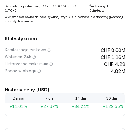
Data ostatniej aktualizacji: 2026-08-07 14:55:50
Źródło danych:
(UTC+0)
CoinGecko
Wyłączenie odpowiedzialności cywilnej: Wyniki z przeszłości nie stanowią gwarancji
przyszłych wyników.
Statystyki cen
Kapitalizacja rynkowa
8.00M
Wolumen 24h
1.16M
Historyczne maksimum
4.29
Podaż w obiegu
4.82M
Historia ceny (USD)
Dzisiaj
7 dni
14 dni
30 dni
+11.01%
+27.67%
+34.24%
+129.55%