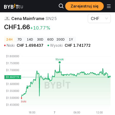
Zarejestruj się
Ceny kryptowalut
Cena Mainframe SN25
Cena Mainframe
SN25
CHF
CHF1.66
+10.77%
24H
7D
14D
30D
60D
200D
1Y
Niski
CHF
1.498437
Wysoki
CHF
1.741772