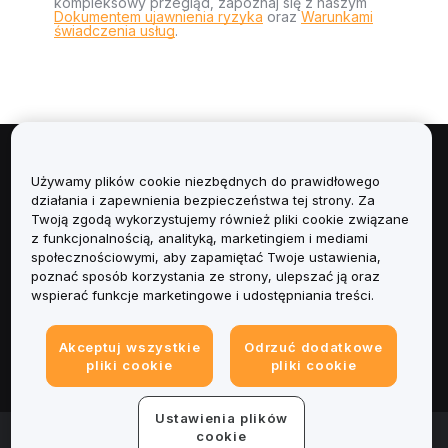
kompleksowy przegląd, zapoznaj się z naszym
Dokumentem ujawnienia ryzyka
oraz
Warunkami
świadczenia usług
.
Informacje
Używamy plików cookie niezbędnych do prawidłowego
działania i zapewnienia bezpieczeństwa tej strony. Za
Usługi
Twoją zgodą wykorzystujemy również pliki cookie związane
z funkcjonalnością, analityką, marketingiem i mediami
społecznościowymi, aby zapamiętać Twoje ustawienia,
Obsługa Klienta
poznać sposób korzystania ze strony, ulepszać ją oraz
wspierać funkcje marketingowe i udostępniania treści.
Produkty
Akceptuj wszystkie
Odrzuć dodatkowe
Informacje prawne
pliki cookie
pliki cookie
Ustawienia plików
© 2025-2026 Bybit.eu. Wszystkie prawa zastrzeżone.
cookie