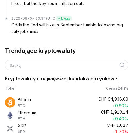
hikes, but the key lies in inflation data.
2026-08-07 13:34
(UTC)
byczy
Odds the Fed will hike in September tumble following big
July jobs miss
Trendujące kryptowaluty
Szukaj
Kryptowaluty o największej kapitalizacji rynkowej
Token
Cena i 24H%
CHF
64,938.00
Bitcoin
+0.90%
BTC
CHF
1,913.14
Ethereum
+0.40%
ETH
CHF
1.027
XRP
-1.70%
XRP