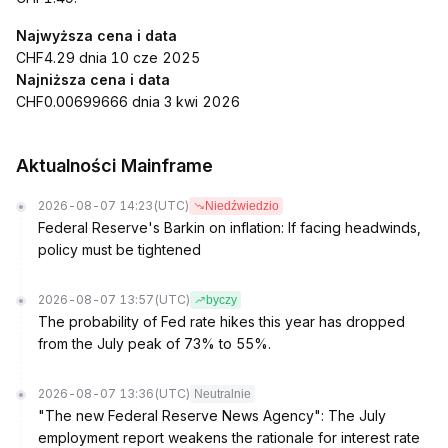
Najwyższa cena i data
CHF4.29 dnia 10 cze 2025
Najniższa cena i data
CHF0.00699666 dnia 3 kwi 2026
Aktualności Mainframe
2026-08-07 14:23
(UTC)
Niedźwiedzio
Federal Reserve's Barkin on inflation: If facing headwinds,
policy must be tightened
2026-08-07 13:57
(UTC)
byczy
The probability of Fed rate hikes this year has dropped
from the July peak of 73% to 55%.
2026-08-07 13:36
(UTC)
Neutralnie
"The new Federal Reserve News Agency": The July
employment report weakens the rationale for interest rate