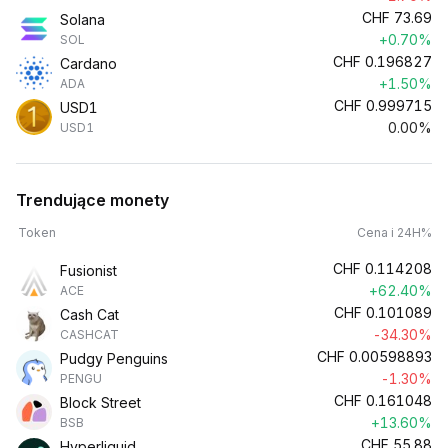
CHF
73.69
Solana
+0.70%
SOL
CHF
0.196827
Cardano
+1.50%
ADA
CHF
0.999715
USD1
0.00%
USD1
Trendujące monety
Token
Cena i 24H%
CHF
0.114208
Fusionist
+62.40%
ACE
CHF
0.101089
Cash Cat
-34.30%
CASHCAT
CHF
0.00598893
Pudgy Penguins
-1.30%
PENGU
CHF
0.161048
Block Street
+13.60%
BSB
CHF
55.88
Hyperliquid