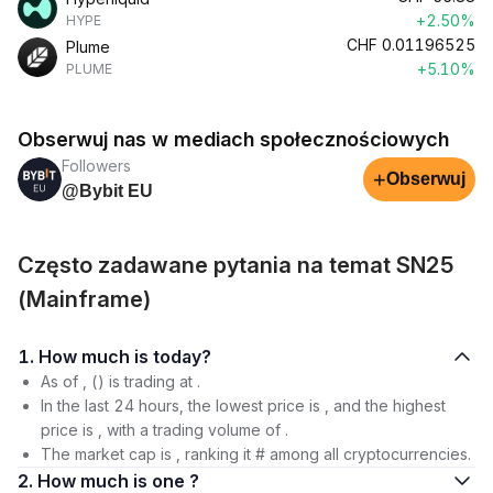
+2.50%
HYPE
CHF
0.01196525
Plume
+5.10%
PLUME
Obserwuj nas w mediach społecznościowych
Followers
+
Obserwuj
@Bybit EU
Często zadawane pytania na temat SN25
(Mainframe)
1. How much is today?
As of , () is trading at .
In the last 24 hours, the lowest price is , and the highest
price is , with a trading volume of .
The market cap is , ranking it # among all cryptocurrencies.
2. How much is one ?