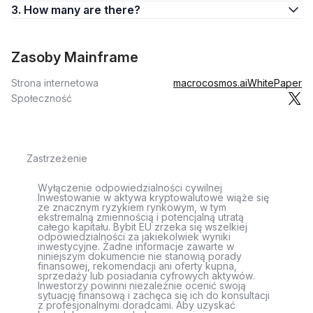
3. How many are there?
Zasoby Mainframe
Strona internetowa
macrocosmos.ai
WhitePaper
Społeczność
Zastrzeżenie
Wyłączenie odpowiedzialności cywilnej
Inwestowanie w aktywa kryptowalutowe wiąże się
ze znacznym ryzykiem rynkowym, w tym
ekstremalną zmiennością i potencjalną utratą
całego kapitału. Bybit EU zrzeka się wszelkiej
odpowiedzialności za jakiekolwiek wyniki
inwestycyjne. Żadne informacje zawarte w
niniejszym dokumencie nie stanowią porady
finansowej, rekomendacji ani oferty kupna,
sprzedaży lub posiadania cyfrowych aktywów.
Inwestorzy powinni niezależnie ocenić swoją
sytuację finansową i zachęca się ich do konsultacji
z profesjonalnymi doradcami. Aby uzyskać