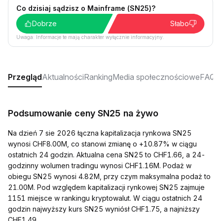
Co dzisiaj sądzisz o Mainframe (SN25)?
Dobrze
Słabo
Uwaga: Informacje te mają charakter wyłącznie informacyjny.
Przegląd
Aktualności
Ranking
Media społecznościowe
FAQ
Podsumowanie ceny SN25 na żywo
Na dzień 7 sie 2026 łączna kapitalizacja rynkowa SN25
wynosi CHF8.00M, co stanowi zmianę o +10.87% w ciągu
ostatnich 24 godzin. Aktualna cena SN25 to CHF1.66, a 24-
godzinny wolumen tradingu wynosi CHF1.16M. Podaż w
obiegu SN25 wynosi 4.82M, przy czym maksymalna podaż to
21.00M. Pod względem kapitalizacji rynkowej SN25 zajmuje
1151 miejsce w rankingu kryptowalut. W ciągu ostatnich 24
godzin najwyższy kurs SN25 wyniósł CHF1.75, a najniższy
CHF1.49.