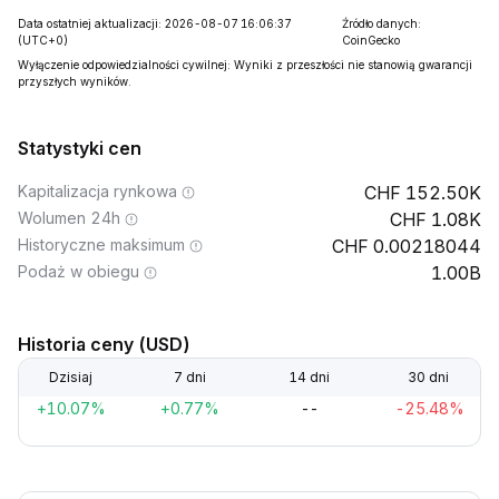
Data ostatniej aktualizacji: 2026-08-07 16:06:37
Źródło danych:
(UTC+0)
CoinGecko
Wyłączenie odpowiedzialności cywilnej: Wyniki z przeszłości nie stanowią gwarancji
przyszłych wyników.
Statystyki cen
Kapitalizacja rynkowa
152.50K
Wolumen 24h
1.08K
Historyczne maksimum
0.00218044
Podaż w obiegu
1.00B
Historia ceny (USD)
Dzisiaj
7 dni
14 dni
30 dni
+10.07%
+0.77%
--
-25.48%