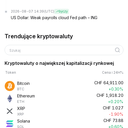
2026-08-07 14:39
(UTC)
byczy
US Dollar: Weak payrolls cloud Fed path – ING
Trendujące kryptowaluty
Szukaj
Kryptowaluty o największej kapitalizacji rynkowej
Token
Cena i 24H%
CHF
64,911.00
Bitcoin
+0.30%
BTC
CHF
1,918.20
Ethereum
+0.20%
ETH
CHF
1.027
XRP
-1.90%
XRP
CHF
73.88
Solana
+0.60%
SOL