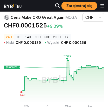
Zarejestruj się
Ceny kryptowalut
Cena Make CRO Great Again MCGA
Cena Make CRO Great Again
MCGA
CHF
CHF0.0001525
+9.39%
24H
7D
14D
30D
60D
200D
1Y
Niski
CHF
0.000139
Wysoki
CHF
0.000156