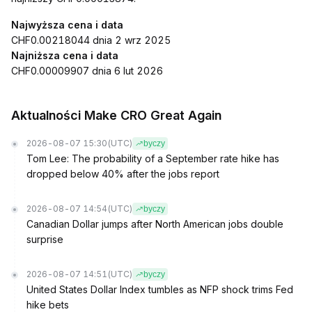
Najwyższa cena i data
CHF0.00218044 dnia 2 wrz 2025
Najniższa cena i data
CHF0.00009907 dnia 6 lut 2026
Aktualności Make CRO Great Again
2026-08-07 15:30
(UTC)
byczy
Tom Lee: The probability of a September rate hike has
dropped below 40% after the jobs report
2026-08-07 14:54
(UTC)
byczy
Canadian Dollar jumps after North American jobs double
surprise
2026-08-07 14:51
(UTC)
byczy
United States Dollar Index tumbles as NFP shock trims Fed
hike bets