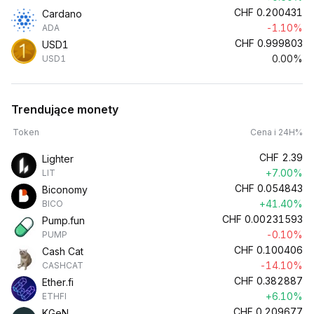
CHF
0.200431
Cardano
-1.10%
ADA
CHF
0.999803
USD1
0.00%
USD1
Trendujące monety
Token
Cena i 24H%
CHF
2.39
Lighter
+7.00%
LIT
CHF
0.054843
Biconomy
+41.40%
BICO
CHF
0.00231593
Pump.fun
-0.10%
PUMP
CHF
0.100406
Cash Cat
-14.10%
CASHCAT
CHF
0.382887
Ether.fi
+6.10%
ETHFI
CHF
0.209677
KGeN