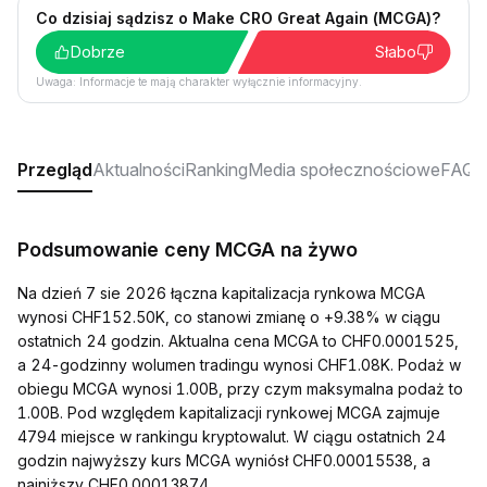
Co dzisiaj sądzisz o Make CRO Great Again (MCGA)?
Dobrze
Słabo
Uwaga: Informacje te mają charakter wyłącznie informacyjny.
Przegląd
Aktualności
Ranking
Media społecznościowe
FAQ
Podsumowanie ceny MCGA na żywo
Na dzień 7 sie 2026 łączna kapitalizacja rynkowa MCGA
wynosi CHF152.50K, co stanowi zmianę o +9.38% w ciągu
ostatnich 24 godzin. Aktualna cena MCGA to CHF0.0001525,
a 24-godzinny wolumen tradingu wynosi CHF1.08K. Podaż w
obiegu MCGA wynosi 1.00B, przy czym maksymalna podaż to
1.00B. Pod względem kapitalizacji rynkowej MCGA zajmuje
4794 miejsce w rankingu kryptowalut. W ciągu ostatnich 24
godzin najwyższy kurs MCGA wyniósł CHF0.00015538, a
najniższy CHF0.00013874.