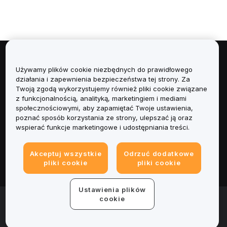
Informacje
Używamy plików cookie niezbędnych do prawidłowego
działania i zapewnienia bezpieczeństwa tej strony. Za
Usługi
Twoją zgodą wykorzystujemy również pliki cookie związane
z funkcjonalnością, analityką, marketingiem i mediami
społecznościowymi, aby zapamiętać Twoje ustawienia,
Obsługa Klienta
poznać sposób korzystania ze strony, ulepszać ją oraz
wspierać funkcje marketingowe i udostępniania treści.
Produkty
Akceptuj wszystkie
Odrzuć dodatkowe
Informacje prawne
pliki cookie
pliki cookie
Ustawienia plików
© 2025-2026 Bybit.eu. Wszystkie prawa zastrzeżone.
cookie
Warunki świadczenia usług
|
Polityka Prywatności
|
Dane
firmy (Impressum)
|
Centrum preferencji plików cookie