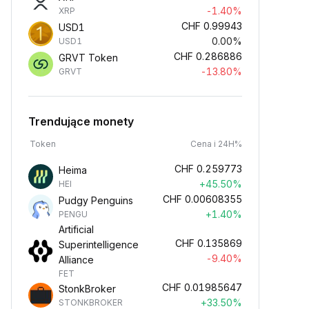
-1.40%
XRP
CHF
0.99943
USD1
0.00%
USD1
CHF
0.286886
GRVT Token
-13.80%
GRVT
Trendujące monety
Token
Cena i 24H%
CHF
0.259773
Heima
+45.50%
HEI
CHF
0.00608355
Pudgy Penguins
+1.40%
PENGU
Artificial
CHF
0.135869
Superintelligence
-9.40%
Alliance
FET
CHF
0.01985647
StonkBroker
+33.50%
STONKBROKER