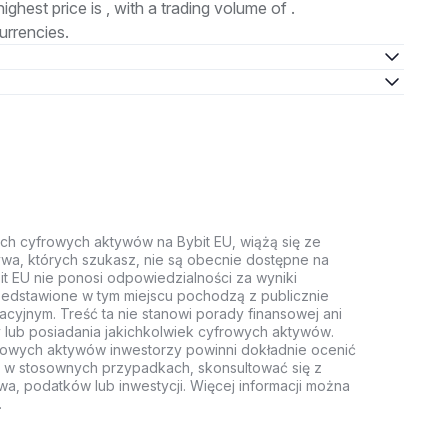
highest price is , with a trading volume of .
urrencies.
ych cyfrowych aktywów na Bybit EU, wiążą się ze
wa, których szukasz, nie są obecnie dostępne na
it EU nie ponosi odpowiedzialności za wyniki
rzedstawione w tym miejscu pochodzą z publicznie
acyjnym. Treść ta nie stanowi porady finansowej ani
 lub posiadania jakichkolwiek cyfrowych aktywów.
rowych aktywów inwestorzy powinni dokładnie ocenić
z, w stosownych przypadkach, skonsultować się z
wa, podatków lub inwestycji. Więcej informacji można
.