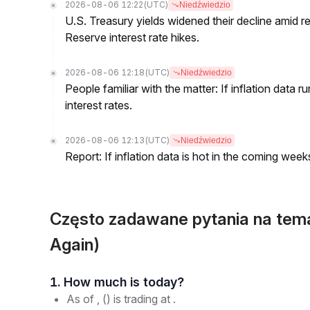
2026-08-06 12:22
(UTC)
Niedźwiedzio
U.S. Treasury yields widened their decline amid 
Reserve interest rate hikes.
2026-08-06 12:18
(UTC)
Niedźwiedzio
People familiar with the matter: If inflation data 
interest rates.
2026-08-06 12:13
(UTC)
Niedźwiedzio
Report: If inflation data is hot in the coming week
Często zadawane pytania na te
Again)
1. How much is today?
As of , () is trading at .