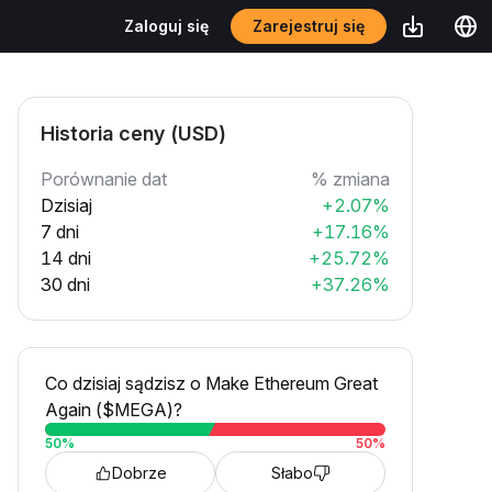
Zarejestruj się
Zaloguj się
Historia ceny (USD)
Porównanie dat
% zmiana
Dzisiaj
+2.07%
7 dni
+17.16%
14 dni
+25.72%
30 dni
+37.26%
Co dzisiaj sądzisz o Make Ethereum Great
Again ($MEGA)?
50
%
50
%
Dobrze
Słabo