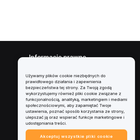
Informacje prawne
Polityka dotycząca konfliktu
interesów
Używamy plików cookie niezbędnych do
prawidłowego działania i zapewnienia
Podsumowanie polityki
bezpieczeństwa tej strony. Za Twoją zgodą
powiernictwa i zarządzania
wykorzystujemy również pliki cookie związane z
funkcjonalnością, analityką, marketingiem i mediami
Informacje ESG
społecznościowymi, aby zapamiętać Twoje
ustawienia, poznać sposób korzystania ze strony,
Biuletyny informacyjne
ulepszać ją oraz wspierać funkcje marketingowe i
kryptoaktywów
udostępniania treści.
Akceptuj wszystkie pliki cookie