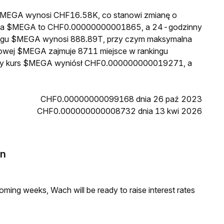
a $MEGA wynosi CHF16.58K, co stanowi zmianę o
 cena $MEGA to CHF0.00000000001865, a 24-godzinny
egu $MEGA wynosi 888.89T, przy czym maksymalna
kowej $MEGA zajmuje 8711 miejsce w rankingu
ższy kurs $MEGA wyniósł CHF0.000000000019271, a
CHF0.00000000099168 dnia 26 paź 2023
CHF0.000000000008732 dnia 13 kwi 2026
in
coming weeks, Wach will be ready to raise interest rates