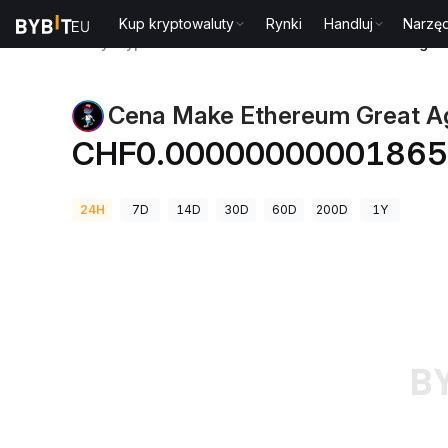
Kup kryptowaluty
Rynki
Handluj
Narzęd
Ceny kryptowalut
Cena Make Ethereum Great Agai
Cena Make Ethereum Great A
CHF0.00000000001865
24H
7D
14D
30D
60D
200D
1Y