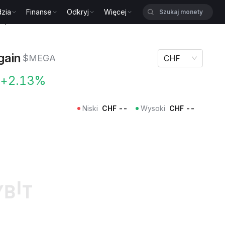
zia
Finanse
Odkryj
Więcej
n $MEGA
gain
$MEGA
CHF
+2.13%
Niski
CHF
--
Wysoki
CHF
--