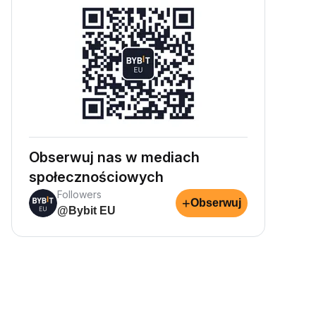
Obserwuj nas w mediach
społecznościowych
Followers
+
Obserwuj
@Bybit EU