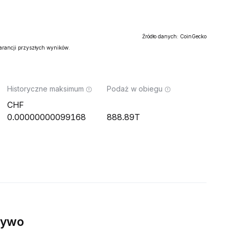
Źródło danych: CoinGecko
warancji przyszłych wyników.
Historyczne maksimum
Podaż w obiegu
0.00000000099168
888.89T
żywo