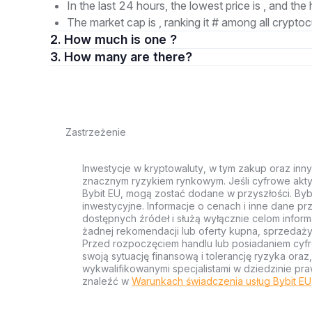
In the last 24 hours, the lowest price is , and the 
The market cap is , ranking it # among all cryptoc
2. How much is one ?
3. How many are there?
Zastrzeżenie
Inwestycje w kryptowaluty, w tym zakup oraz inn
znacznym ryzykiem rynkowym. Jeśli cyfrowe akty
Bybit EU, mogą zostać dodane w przyszłości. Byb
inwestycyjne. Informacje o cenach i inne dane p
dostępnych źródeł i służą wyłącznie celom inform
żadnej rekomendacji lub oferty kupna, sprzedaży
Przed rozpoczęciem handlu lub posiadaniem cyf
swoją sytuację finansową i tolerancję ryzyka ora
wykwalifikowanymi specjalistami w dziedzinie pra
znaleźć w
Warunkach świadczenia usług Bybit EU