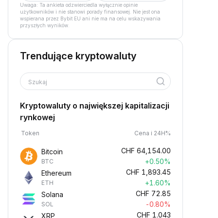
Uwaga: Ta ankieta odzwierciedla wyłącznie opinie
użytkowników i nie stanowi porady finansowej. Nie jest ona
wspierana przez Bybit EU ani nie ma na celu wskazywania
przyszłych wyników.
Trendujące kryptowaluty
Szukaj
Kryptowaluty o największej kapitalizacji
rynkowej
Token
Cena i 24H%
CHF
64,154.00
Bitcoin
+0.50%
BTC
CHF
1,893.45
Ethereum
+1.60%
ETH
CHF
72.85
Solana
-0.80%
SOL
CHF
1.043
XRP