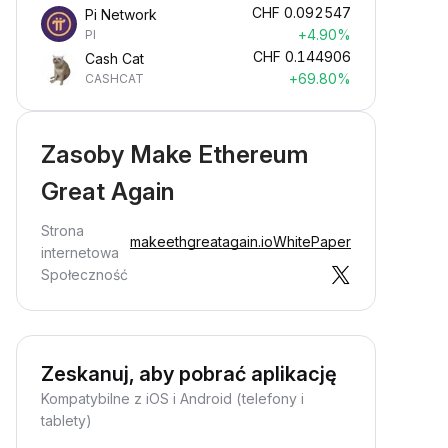
CHF
0.092547
Pi Network
+4.90%
PI
CHF
0.144906
Cash Cat
+69.80%
CASHCAT
Zasoby Make Ethereum
Great Again
Strona
makeethgreatagain.io
WhitePaper
internetowa
Społeczność
Zeskanuj, aby pobrać aplikację
Kompatybilne z iOS i Android (telefony i
tablety)