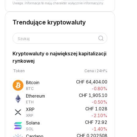
Uwaga: Informacje te mają charakter wyłącznie informacyjny.
Trendujące kryptowaluty
Szukaj
Kryptowaluty o największej kapitalizacji
rynkowej
Token
Cena i 24H%
CHF
64,404.00
Bitcoin
-0.80%
BTC
CHF
1,905.10
Ethereum
-0.50%
ETH
CHF
1.028
XRP
-2.10%
XRP
CHF
72.92
Solana
-1.40%
SOL
CHF
0.202508
Cardano