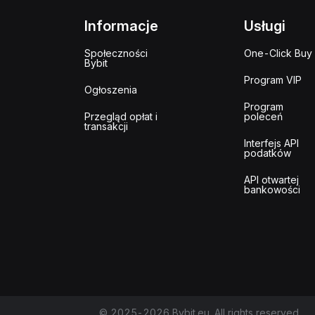
Informacje
Usługi
Społeczności
One-Click Buy
Bybit
Program VIP
Ogłoszenia
Program
Przegląd opłat i
poleceń
transakcji
Interfejs API
podatków
API otwartej
bankowości
© 2025-2026 Bybit.eu. All rights reserved.