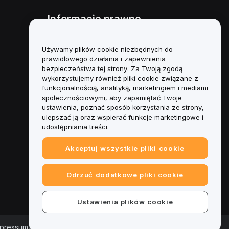
Informacje prawne
Polityka dotycząca konfliktu
interesów
Używamy plików cookie niezbędnych do
prawidłowego działania i zapewnienia
Podsumowanie polityki
bezpieczeństwa tej strony. Za Twoją zgodą
powiernictwa i zarządzania
wykorzystujemy również pliki cookie związane z
funkcjonalnością, analityką, marketingiem i mediami
Informacje ESG
społecznościowymi, aby zapamiętać Twoje
ustawienia, poznać sposób korzystania ze strony,
Biuletyny informacyjne
ulepszać ją oraz wspierać funkcje marketingowe i
kryptoaktywów
udostępniania treści.
Akceptuj wszystkie pliki cookie
Odrzuć dodatkowe pliki cookie
Ustawienia plików cookie
mpressum)
|
Centrum preferencji plików cookie