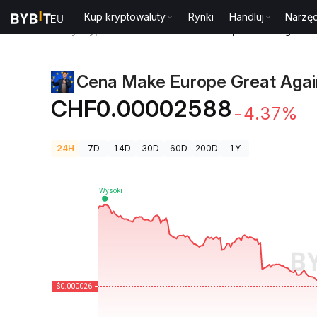
Kup kryptowaluty
Rynki
Handluj
Narzęd
Ceny kryptowalut
Cena Make Europe Great Again 
Cena Make Europe Great Agai
CHF0.00002588
-4.37%
24H
7D
14D
30D
60D
200D
1Y