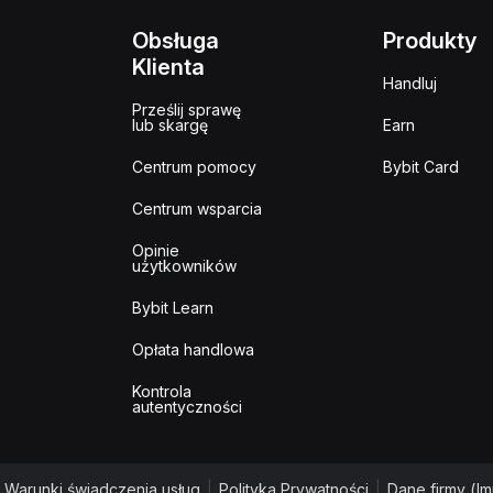
Obsługa
Produkty
Klienta
Handluj
Prześlij sprawę
lub skargę
Earn
Centrum pomocy
Bybit Card
Centrum wsparcia
Opinie
użytkowników
Bybit Learn
Opłata handlowa
Kontrola
autentyczności
Warunki świadczenia usług
|
Polityka Prywatności
|
Dane firmy (I