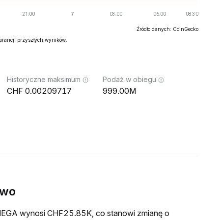
Źródło danych: CoinGecko
warancji przyszłych wyników.
Historyczne maksimum
Podaż w obiegu
0.00209717
999.00M
ywo
a MEGA wynosi CHF25.85K, co stanowi zmianę o