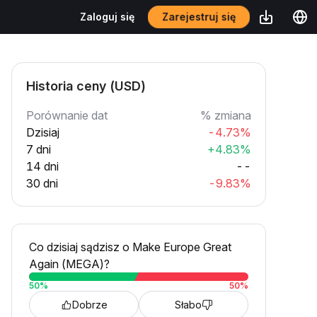
Zarejestruj się
Zaloguj się
Historia ceny (USD)
Porównanie dat
% zmiana
Dzisiaj
-4.73%
7 dni
+4.83%
14 dni
--
30 dni
-9.83%
Co dzisiaj sądzisz o Make Europe Great
Again (MEGA)?
50
%
50
%
Dobrze
Słabo