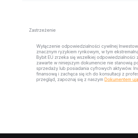
Zastrzeżenie
Wyłączenie odpowiedzialności cywilnej Inwestow
znacznym ryzykiem rynkowym, w tym ekstremalną z
Bybit EU zrzeka się wszelkiej odpowiedzialności 
zawarte w niniejszym dokumencie nie stanowią po
sprzedaży lub posiadania cyfrowych aktywów. Inw
finansową i zachęca się ich do konsultacji z pr
przegląd, zapoznaj się z naszym
Dokumentem uja