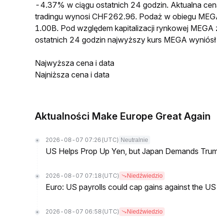
-4.37% w ciągu ostatnich 24 godzin. Aktualna 
tradingu wynosi CHF262.96. Podaż w obiegu MEG
1.00B. Pod względem kapitalizacji rynkowej MEGA 
ostatnich 24 godzin najwyższy kurs MEGA wynió
Najwyższa cena i data
Najniższa cena i data
Aktualności Make Europe Great Again
2026-08-07 07:26
(UTC)
Neutralnie
US Helps Prop Up Yen, but Japan Demands Tr
2026-08-07 07:18
(UTC)
Niedźwiedzio
Euro: US payrolls could cap gains against the 
2026-08-07 06:58
(UTC)
Niedźwiedzio