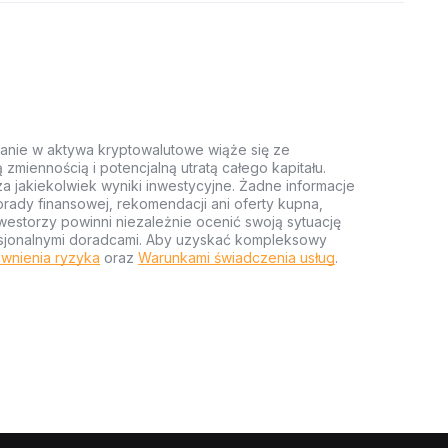
anie w aktywa kryptowalutowe wiąże się ze
miennością i potencjalną utratą całego kapitału.
za jakiekolwiek wyniki inwestycyjne. Żadne informacje
rady finansowej, rekomendacji ani oferty kupna,
estorzy powinni niezależnie ocenić swoją sytuację
ofesjonalnymi doradcami. Aby uzyskać kompleksowy
wnienia ryzyka
oraz
Warunkami świadczenia usług
.