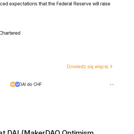
duced expectations that the Federal Reserve will raise
 Chartered
Dowiedz się więcej
DAI do CHF
--
at DAI (MakerDAO Optimism