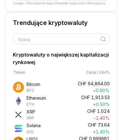
Uwaga: Informacje te mają charakter wyłącznie informacyjny.
Trendujące kryptowaluty
Szukaj
Kryptowaluty o największej kapitalizacji
rynkowej
Token
Cena i 24H%
CHF
64,864.00
Bitcoin
+0.90%
BTC
CHF
1,913.53
Ethereum
+0.50%
ETH
CHF
1.024
XRP
-1.40%
XRP
CHF
73.64
Solana
+1.40%
SOL
CHF
0.999881
USD1