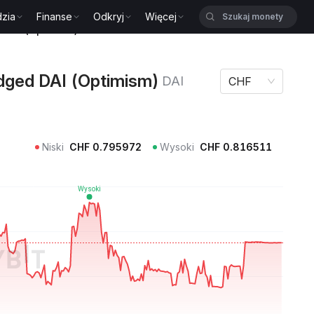
zia
Finanse
Odkryj
Więcej
DAI (Optimism) DAI
dged DAI (Optimism)
DAI
CHF
Niski
CHF
0.795972
Wysoki
CHF
0.816511