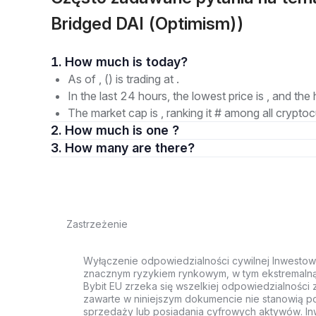
Bridged DAI (Optimism))
1. How much is today?
As of , () is trading at .
In the last 24 hours, the lowest price is , and the 
The market cap is , ranking it # among all cryptoc
2. How much is one ?
3. How many are there?
Zastrzeżenie
Wyłączenie odpowiedzialności cywilnej Inwestow
znacznym ryzykiem rynkowym, w tym ekstremalną z
Bybit EU zrzeka się wszelkiej odpowiedzialności 
zawarte w niniejszym dokumencie nie stanowią po
sprzedaży lub posiadania cyfrowych aktywów. Inw