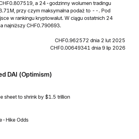
to CHF0.807519, a 24-godzinny wolumen tradingu
3.71M, przy czym maksymalna podaż to --. Pod
jsce w rankingu kryptowalut. W ciągu ostatnich 24
 a najniższy CHF0.790693.
CHF0.962572 dnia 2 lut 2025
CHF0.00649341 dnia 9 lip 2026
ed DAI (Optimism)
sheet to shrink by $1.5 trillion
ate-Hike Odds