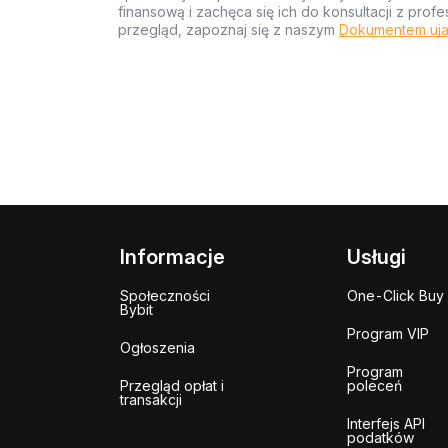
finansową i zachęca się ich do konsultacji z pr
przegląd, zapoznaj się z naszym
Dokumentem uja
Informacje
Usługi
Społeczności
One-Click Buy
Bybit
Program VIP
Ogłoszenia
Program
Przegląd opłat i
poleceń
transakcji
Interfejs API
podatków