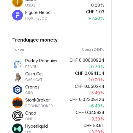
0.00%
USD1
CHF
1.03
Figure Heloc
+2.30%
FIGR_HELOC
Trendujące monety
Token
Cena i 24H%
CHF
0.00600924
Pudgy Penguins
+0.70%
PENGU
CHF
0.094114
Cash Cat
-10.00%
CASHCAT
CHF
0.050244
Cronos
-5.40%
CRO
CHF
0.02308426
StonkBroker
+6.40%
STONKBROKER
CHF
0.345934
Ondo
-3.30%
ONDO
CHF
53.91
Hyperliquid
-3.60%
HYPE