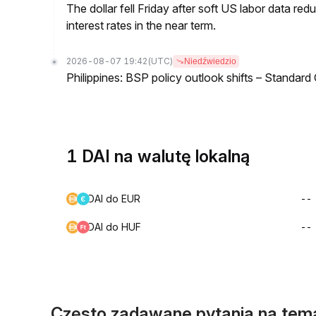
The dollar fell Friday after soft US labor data re
interest rates in the near term.
2026-08-07 19:42
(UTC)
Niedźwiedzio
Philippines: BSP policy outlook shifts – Standard
1 DAI na walutę lokalną
DAI do EUR
--
DAI do HUF
--
Często zadawane pytania na tem