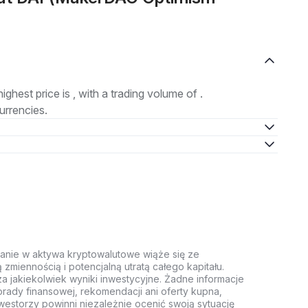
highest price is , with a trading volume of .
urrencies.
anie w aktywa kryptowalutowe wiąże się ze
miennością i potencjalną utratą całego kapitału.
za jakiekolwiek wyniki inwestycyjne. Żadne informacje
rady finansowej, rekomendacji ani oferty kupna,
estorzy powinni niezależnie ocenić swoją sytuację