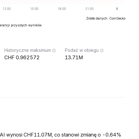
Źródło danych: CoinGecko
warancji przyszłych wyników.
Historyczne maksimum
Podaż w obiegu
0.962572
13.71M
o
a DAI wynosi CHF11.07M, co stanowi zmianę o -0.64%