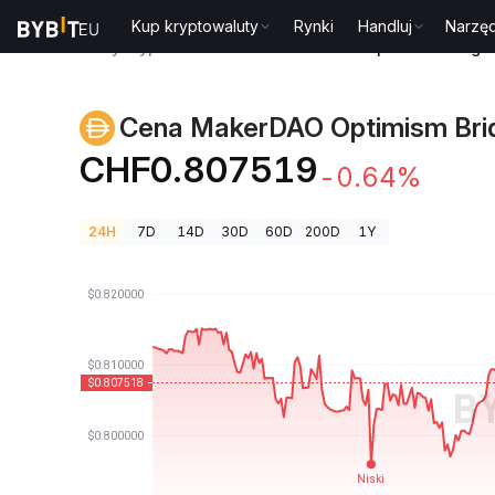
Kup kryptowaluty
Rynki
Handluj
Narzęd
Ceny kryptowalut
Cena MakerDAO Optimism Bridged 
Cena MakerDAO Optimism Bri
CHF0.807519
-0.64%
24H
7D
14D
30D
60D
200D
1Y