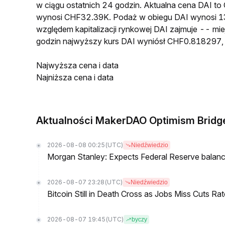
w ciągu ostatnich 24 godzin. Aktualna cena DAI 
wynosi CHF32.39K. Podaż w obiegu DAI wynosi 1
względem kapitalizacji rynkowej DAI zajmuje -- mie
godzin najwyższy kurs DAI wyniósł CHF0.818297,
Najwyższa cena i data
Najniższa cena i data
Aktualności MakerDAO Optimism Bridg
2026-08-08 00:25
(UTC)
Niedźwiedzio
Morgan Stanley: Expects Federal Reserve balance 
2026-08-07 23:28
(UTC)
Niedźwiedzio
Bitcoin Still in Death Cross as Jobs Miss Cuts R
2026-08-07 19:45
(UTC)
byczy