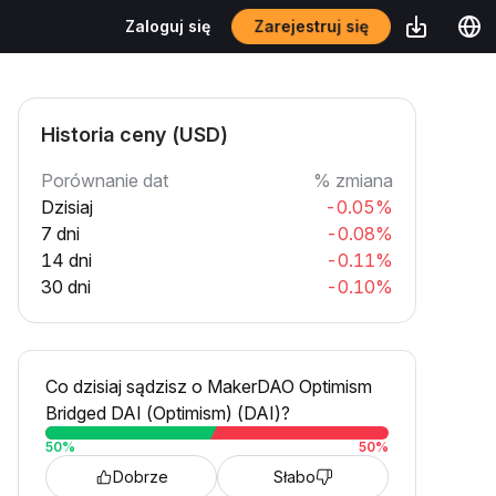
Zarejestruj się
Zaloguj się
Historia ceny (USD)
Porównanie dat
% zmiana
Dzisiaj
-0.05%
7 dni
-0.08%
14 dni
-0.11%
30 dni
-0.10%
Co dzisiaj sądzisz o MakerDAO Optimism
Bridged DAI (Optimism) (DAI)?
50
%
50
%
Dobrze
Słabo