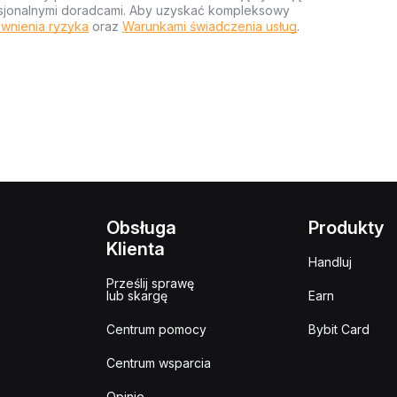
ofesjonalnymi doradcami. Aby uzyskać kompleksowy
wnienia ryzyka
oraz
Warunkami świadczenia usług
.
Obsługa
Produkty
Klienta
Handluj
Prześlij sprawę
lub skargę
Earn
Centrum pomocy
Bybit Card
Centrum wsparcia
Opinie