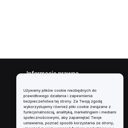
Informacje prawne
Polityka dotycząca konfliktu
interesów
Używamy plików cookie niezbędnych do
prawidłowego działania i zapewnienia
Podsumowanie polityki
bezpieczeństwa tej strony. Za Twoją zgodą
powiernictwa i zarządzania
wykorzystujemy również pliki cookie związane z
funkcjonalnością, analityką, marketingiem i mediami
Informacje ESG
społecznościowymi, aby zapamiętać Twoje
ustawienia, poznać sposób korzystania ze strony,
Biuletyny informacyjne