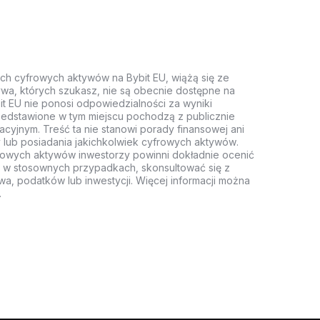
ych cyfrowych aktywów na Bybit EU, wiążą się ze
wa, których szukasz, nie są obecnie dostępne na
it EU nie ponosi odpowiedzialności za wyniki
rzedstawione w tym miejscu pochodzą z publicznie
acyjnym. Treść ta nie stanowi porady finansowej ani
 lub posiadania jakichkolwiek cyfrowych aktywów.
rowych aktywów inwestorzy powinni dokładnie ocenić
z, w stosownych przypadkach, skonsultować się z
wa, podatków lub inwestycji. Więcej informacji można
.