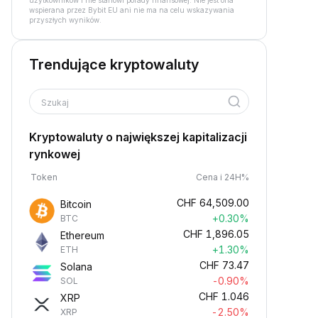
użytkowników i nie stanowi porady finansowej. Nie jest ona
wspierana przez Bybit EU ani nie ma na celu wskazywania
przyszłych wyników.
Trendujące kryptowaluty
Szukaj
Kryptowaluty o największej kapitalizacji
rynkowej
Token
Cena i 24H%
CHF
64,509.00
Bitcoin
+0.30%
BTC
CHF
1,896.05
Ethereum
+1.30%
ETH
CHF
73.47
Solana
-0.90%
SOL
CHF
1.046
XRP
-2.50%
XRP