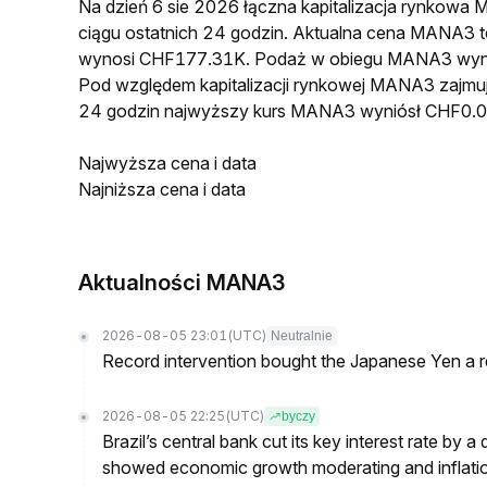
Na dzień 6 sie 2026 łączna kapitalizacja rynkow
ciągu ostatnich 24 godzin. Aktualna cena MANA3
wynosi CHF177.31K. Podaż w obiegu MANA3 wyno
Pod względem kapitalizacji rynkowej MANA3 zajmuje
24 godzin najwyższy kurs MANA3 wyniósł CHF0.
Najwyższa cena i data
Najniższa cena i data
Aktualności MANA3
2026-08-05 23:01
(UTC)
Neutralnie
Record intervention bought the Japanese Yen a r
2026-08-05 22:25
(UTC)
byczy
Brazil’s central bank cut its key interest rate by a
showed economic growth moderating and inflati