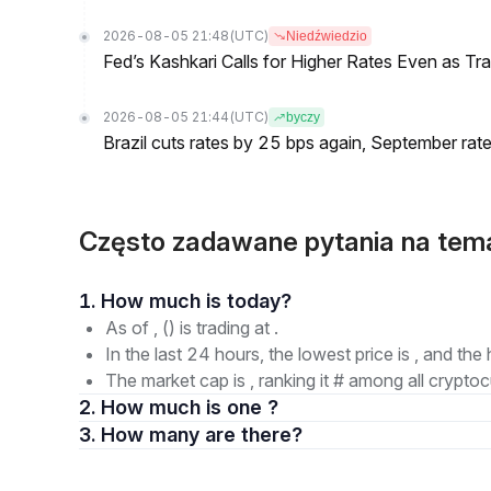
2026-08-05 21:48
(UTC)
Niedźwiedzio
Fed’s Kashkari Calls for Higher Rates Even as T
2026-08-05 21:44
(UTC)
byczy
Brazil cuts rates by 25 bps again, September rate
Często zadawane pytania na t
1. How much is today?
As of , () is trading at .
In the last 24 hours, the lowest price is , and the 
The market cap is , ranking it # among all cryptoc
2. How much is one ?
3. How many are there?