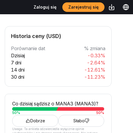
Zarejestruj się
Zaloguj się
Historia ceny (USD)
Porównanie dat
% zmiana
Dzisiaj
-0.33%
7 dni
-2.64%
14 dni
-12.61%
30 dni
-11.23%
Co dzisiaj sądzisz o MANA3 (MANA3)?
50
%
50
%
Dobrze
Słabo
Uwaga: Ta ankieta odzwierciedla wyłącznie opinie