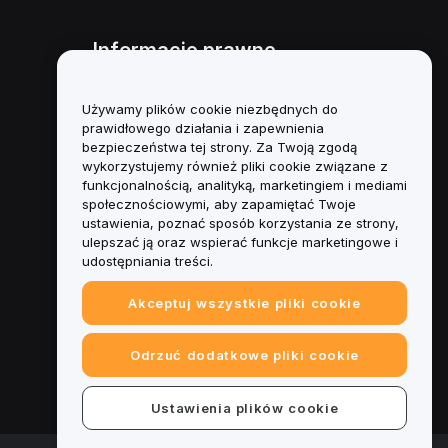
Informacje prawne
Polityka dotycząca konfliktu
interesów
Używamy plików cookie niezbędnych do
prawidłowego działania i zapewnienia
Podsumowanie polityki
bezpieczeństwa tej strony. Za Twoją zgodą
powiernictwa i zarządzania
wykorzystujemy również pliki cookie związane z
funkcjonalnością, analityką, marketingiem i mediami
Informacje ESG
społecznościowymi, aby zapamiętać Twoje
ustawienia, poznać sposób korzystania ze strony,
Biuletyny informacyjne
ulepszać ją oraz wspierać funkcje marketingowe i
kryptoaktywów
udostępniania treści.
Akceptuj wszystkie pliki cookie
Odrzuć dodatkowe pliki cookie
Ustawienia plików cookie