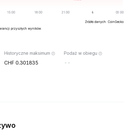
Źródło danych: CoinGecko
warancji przyszłych wyników.
Historyczne maksimum
Podaż w obiegu
0.301835
--
żywo