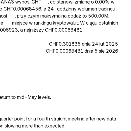
a MANA3 wynosi CHF--, co stanowi zmianę o 0.00% w
 to CHF0.00068456, a 24-godzinny wolumen tradingu
si --, przy czym maksymalna podaż to 500.00M.
 -- miejsce w rankingu kryptowalut. W ciągu ostatnich
0006923, a najniższy CHF0.00068481.
CHF0.301835 dnia 24 lut 2025
CHF0.00068481 dnia 5 sie 2026
eturn to mid-May levels.
 quarter point for a fourth straight meeting after new data
on slowing more than expected.