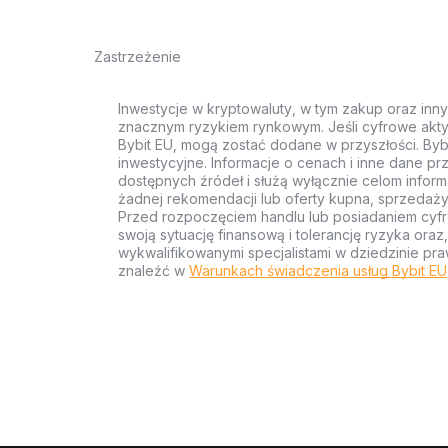
Zastrzeżenie
Inwestycje w kryptowaluty, w tym zakup oraz inn
znacznym ryzykiem rynkowym. Jeśli cyfrowe akty
Bybit EU, mogą zostać dodane w przyszłości. Byb
inwestycyjne. Informacje o cenach i inne dane p
dostępnych źródeł i służą wyłącznie celom inform
żadnej rekomendacji lub oferty kupna, sprzedaży
Przed rozpoczęciem handlu lub posiadaniem cyf
swoją sytuację finansową i tolerancję ryzyka ora
wykwalifikowanymi specjalistami w dziedzinie pra
znaleźć w
Warunkach świadczenia usług Bybit EU