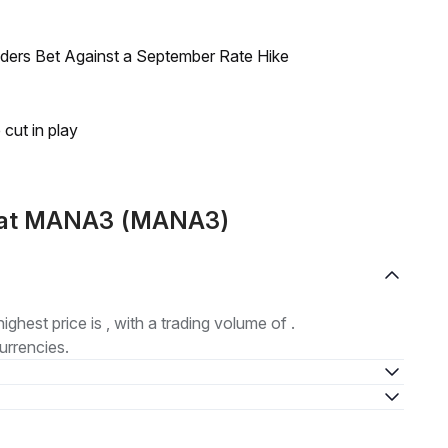
raders Bet Against a September Rate Hike
 cut in play
emat MANA3 (MANA3)
highest price is , with a trading volume of .
urrencies.