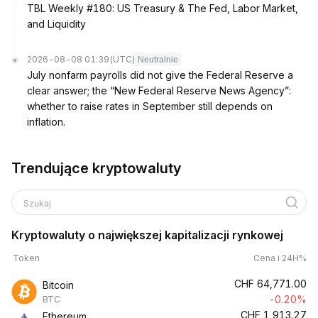
TBL Weekly #180: US Treasury & The Fed, Labor Market,
and Liquidity
2026-08-08 01:39
(UTC)
Neutralnie
July nonfarm payrolls did not give the Federal Reserve a
clear answer; the “New Federal Reserve News Agency”:
whether to raise rates in September still depends on
inflation.
Trendujące kryptowaluty
Szukaj
Kryptowaluty o największej kapitalizacji rynkowej
Token
Cena i 24H%
CHF
64,771.00
Bitcoin
-0.20%
BTC
CHF
1,913.27
Ethereum