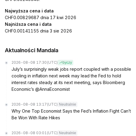
Najwyższa cena i data
CHF0.00829687 dnia 17 kwi 2026
Najniższa cena i data
CHF0.00141155 dnia 3 sie 2026
Aktualności Mandala
2026-08-08 17:30
(UTC)
byczy
July’s surprisingly weak jobs report coupled with a possible
cooling in inflation next week may lead the Fed to hold
interest rates steady at its next meeting, says Bloomberg
Economic’s @AnnaEconomist
2026-08-08 13:17
(UTC)
Neutralnie
Why One Top Economist Says the Fed’s Inflation Fight Can’t
Be Won With Rate Hikes
2026-08-08 03:01
(UTC)
Neutralnie