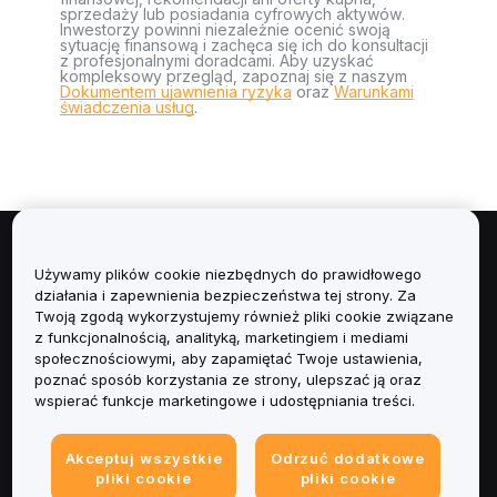
sprzedaży lub posiadania cyfrowych aktywów.
Inwestorzy powinni niezależnie ocenić swoją
sytuację finansową i zachęca się ich do konsultacji
z profesjonalnymi doradcami. Aby uzyskać
kompleksowy przegląd, zapoznaj się z naszym
Dokumentem ujawnienia ryzyka
oraz
Warunkami
świadczenia usług
.
Informacje
Używamy plików cookie niezbędnych do prawidłowego
działania i zapewnienia bezpieczeństwa tej strony. Za
Usługi
Twoją zgodą wykorzystujemy również pliki cookie związane
z funkcjonalnością, analityką, marketingiem i mediami
społecznościowymi, aby zapamiętać Twoje ustawienia,
Obsługa Klienta
poznać sposób korzystania ze strony, ulepszać ją oraz
wspierać funkcje marketingowe i udostępniania treści.
Produkty
Akceptuj wszystkie
Odrzuć dodatkowe
Informacje prawne
pliki cookie
pliki cookie