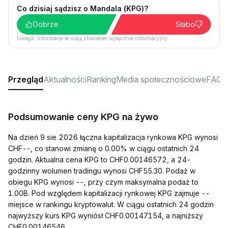
Co dzisiaj sądzisz o Mandala (KPG)?
Dobrze
Słabo
Uwaga: Informacje te mają charakter wyłącznie informacyjny.
Przegląd
Aktualności
Ranking
Media społecznościowe
FAQ
Podsumowanie ceny KPG na żywo
Na dzień 9 sie 2026 łączna kapitalizacja rynkowa KPG wynosi
CHF--, co stanowi zmianę o 0.00% w ciągu ostatnich 24
godzin. Aktualna cena KPG to CHF0.00146572, a 24-
godzinny wolumen tradingu wynosi CHF55.30. Podaż w
obiegu KPG wynosi --, przy czym maksymalna podaż to
1.00B. Pod względem kapitalizacji rynkowej KPG zajmuje --
miejsce w rankingu kryptowalut. W ciągu ostatnich 24 godzin
najwyższy kurs KPG wyniósł CHF0.00147154, a najniższy
CHF0.00146546.