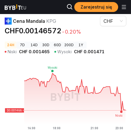
Zarejestruj się
Ceny kryptowalut
Cena Mandala KPG
Cena Mandala
KPG
CHF
CHF0.00146572
-0.20%
24H
7D
14D
30D
60D
200D
1Y
Niski
CHF
0.001465
Wysoki
CHF
0.001471