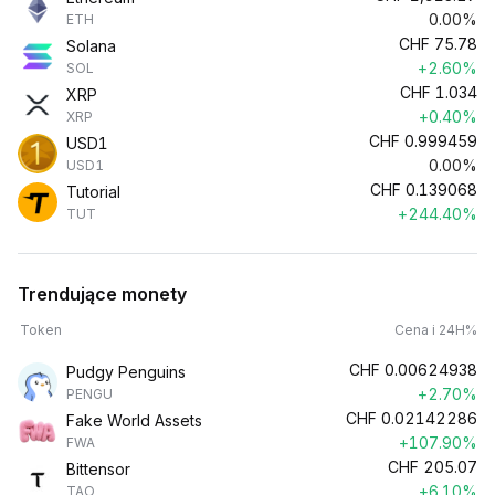
0.00%
ETH
CHF
75.78
Solana
+2.60%
SOL
CHF
1.034
XRP
+0.40%
XRP
CHF
0.999459
USD1
0.00%
USD1
CHF
0.139068
Tutorial
+244.40%
TUT
Trendujące monety
Token
Cena i 24H%
CHF
0.00624938
Pudgy Penguins
+2.70%
PENGU
CHF
0.02142286
Fake World Assets
+107.90%
FWA
CHF
205.07
Bittensor
+6.10%
TAO