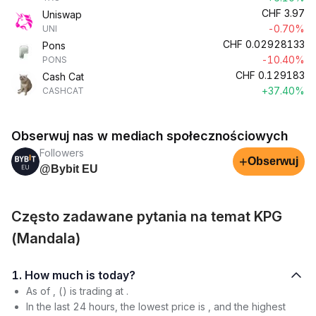
CHF
3.97
Uniswap
-0.70%
UNI
CHF
0.02928133
Pons
-10.40%
PONS
CHF
0.129183
Cash Cat
+37.40%
CASHCAT
Obserwuj nas w mediach społecznościowych
Followers
+
Obserwuj
@Bybit EU
Często zadawane pytania na temat KPG
(Mandala)
1. How much is today?
As of , () is trading at .
In the last 24 hours, the lowest price is , and the highest