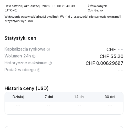
Data ostatniej aktualizacji: 2026-08-08 23:40:39
Źródło danych:
(UTC+0)
CoinGecko
Wyłączenie odpowiedzialności cywilnej: Wyniki z przeszłości nie stanowią gwarancji
przyszłych wyników.
Statystyki cen
Kapitalizacja rynkowa
--
Wolumen 24h
55.30
Historyczne maksimum
0.00829687
Podaż w obiegu
--
Historia ceny (USD)
Dzisiaj
7 dni
14 dni
30 dni
--
--
--
--