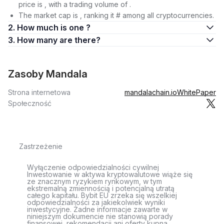
price is , with a trading volume of .
The market cap is , ranking it # among all cryptocurrencies.
2. How much is one ?
3. How many are there?
Zasoby Mandala
Strona internetowa
mandalachain.io
WhitePaper
Społeczność
Zastrzeżenie
Wyłączenie odpowiedzialności cywilnej
Inwestowanie w aktywa kryptowalutowe wiąże się
ze znacznym ryzykiem rynkowym, w tym
ekstremalną zmiennością i potencjalną utratą
całego kapitału. Bybit EU zrzeka się wszelkiej
odpowiedzialności za jakiekolwiek wyniki
inwestycyjne. Żadne informacje zawarte w
niniejszym dokumencie nie stanowią porady
finansowej, rekomendacji ani oferty kupna,