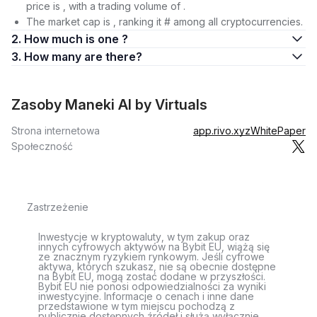
price is , with a trading volume of .
The market cap is , ranking it # among all cryptocurrencies.
2. How much is one ?
3. How many are there?
Zasoby Maneki AI by Virtuals
Strona internetowa
app.rivo.xyz
WhitePaper
Społeczność
Zastrzeżenie
Inwestycje w kryptowaluty, w tym zakup oraz
innych cyfrowych aktywów na Bybit EU, wiążą się
ze znacznym ryzykiem rynkowym. Jeśli cyfrowe
aktywa, których szukasz, nie są obecnie dostępne
na Bybit EU, mogą zostać dodane w przyszłości.
Bybit EU nie ponosi odpowiedzialności za wyniki
inwestycyjne. Informacje o cenach i inne dane
przedstawione w tym miejscu pochodzą z
publicznie dostępnych źródeł i służą wyłącznie