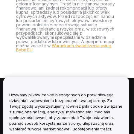
celom informacyjnym. Treść ta nie stanowi porady
finansowej ani żadnej rekomendacji lub oferty
kupna, sprzedaży lub posiadania jakichkolwiek
cyfrowych aktywów. Przed rozpoczęciem handlu
lub posiadaniem cyfrowych aktywów inwestorzy
powinni dokładnie ocenić swoją sytuację
finansową i tolerancję ryzyka oraz, w stosownych
przypadkach, skonsultować się z
wykwalifikowanymi specjalistami w dziedzinie
prawa, podatków lub inwestycji. Więcej informacji
można znaleźć w
Warunkach świadczenia usług
Bybit EU
.
Informacje
Używamy plików cookie niezbędnych do prawidłowego
działania i zapewnienia bezpieczeństwa tej strony. Za
Usługi
Twoją zgodą wykorzystujemy również pliki cookie związane
z funkcjonalnością, analityką, marketingiem i mediami
społecznościowymi, aby zapamiętać Twoje ustawienia,
Obsługa Klienta
poznać sposób korzystania ze strony, ulepszać ją oraz
wspierać funkcje marketingowe i udostępniania treści.