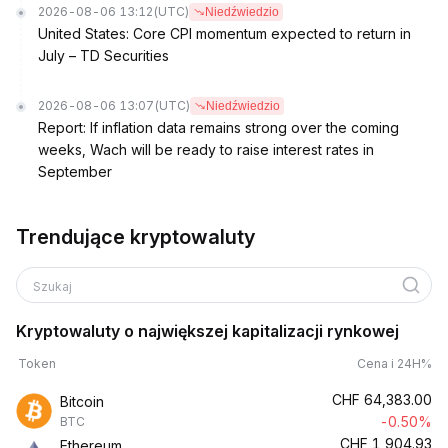
2026-08-06 13:12
(UTC)
Niedźwiedzio
United States: Core CPI momentum expected to return in
July – TD Securities
2026-08-06 13:07
(UTC)
Niedźwiedzio
Report: If inflation data remains strong over the coming
weeks, Wach will be ready to raise interest rates in
September
Trendujące kryptowaluty
Szukaj
Kryptowaluty o największej kapitalizacji rynkowej
Token
Cena i 24H%
CHF
64,383.00
Bitcoin
-0.50%
BTC
CHF
1,904.93
Ethereum