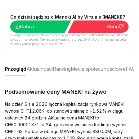
Co dzisiaj sądzisz o Maneki AI by Virtuals (MANEKI)?
Dobrze
Słabo
Uwaga: Ta ankieta odzwierciedla wyłącznie opinie użytkowników i nie stanowi
porady finansowej. Nie jest ona wspierana przez Bybit EU ani nie ma na celu
wskazywania przyszłych wyników.
Przegląd
Aktualności
Ranking
Media społecznościowe
FAQ
Podsumowanie ceny MANEKI na żywo
Na dzień 6 sie 2026 łączna kapitalizacja rynkowa MANEKI
wynosi CHF12.06K, co stanowi zmianę o +1.52% w ciągu
ostatnich 24 godzin. Aktualna cena MANEKI to
CHF0.00001371, a 24-godzinny wolumen tradingu wynosi
CHF1.63. Podaż w obiegu MANEKI wynosi 880.00M, przy
czym maksymalna podaż to 1.00B. Pod względem kapitalizacji