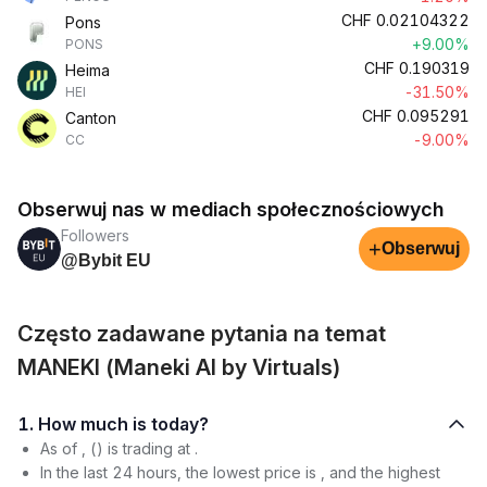
CHF
0.02104322
Pons
+9.00%
PONS
CHF
0.190319
Heima
-31.50%
HEI
CHF
0.095291
Canton
-9.00%
CC
Obserwuj nas w mediach społecznościowych
Followers
+
Obserwuj
@Bybit EU
Często zadawane pytania na temat
MANEKI (Maneki AI by Virtuals)
1. How much is today?
As of , () is trading at .
In the last 24 hours, the lowest price is , and the highest