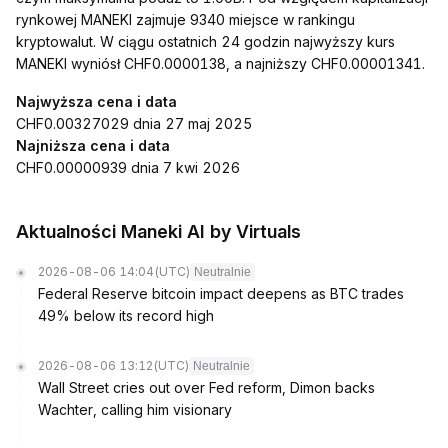
rynkowej MANEKI zajmuje 9340 miejsce w rankingu
kryptowalut. W ciągu ostatnich 24 godzin najwyższy kurs
MANEKI wyniósł CHF0.0000138, a najniższy CHF0.00001341.
Najwyższa cena i data
CHF0.00327029 dnia 27 maj 2025
Najniższa cena i data
CHF0.00000939 dnia 7 kwi 2026
Aktualności Maneki AI by Virtuals
2026-08-06 14:04
(UTC)
Neutralnie
Federal Reserve bitcoin impact deepens as BTC trades
49% below its record high
2026-08-06 13:12
(UTC)
Neutralnie
Wall Street cries out over Fed reform, Dimon backs
Wachter, calling him visionary