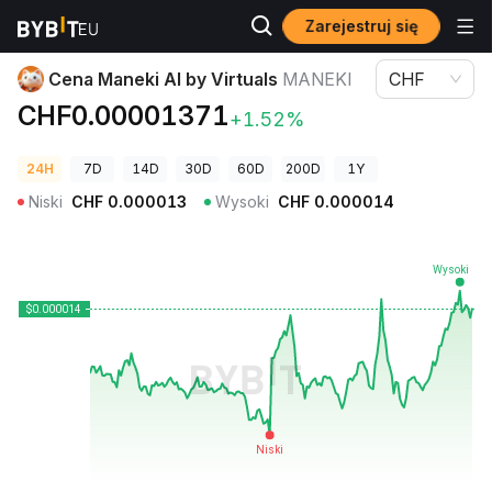
Zarejestruj się
Ceny kryptowalut
Cena Maneki AI by Virtuals MANEKI
Cena Maneki AI by Virtuals
MANEKI
CHF
CHF0.00001371
+1.52%
24H
7D
14D
30D
60D
200D
1Y
Niski
CHF
0.000013
Wysoki
CHF
0.000014