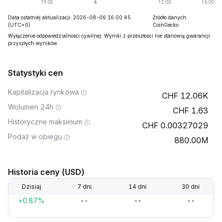
Data ostatniej aktualizacji: 2026-08-06 16:00:45
Źródło danych:
(UTC+0)
CoinGecko
Wyłączenie odpowiedzialności cywilnej: Wyniki z przeszłości nie stanowią gwarancji
przyszłych wyników.
Statystyki cen
Kapitalizacja rynkowa
12.06K
Wolumen 24h
1.63
Historyczne maksimum
0.00327029
Podaż w obiegu
880.00M
Historia ceny (USD)
Dzisiaj
7 dni
14 dni
30 dni
+0.87%
--
--
--