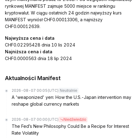
rynkowej MANIFEST zajmuje 5000 miejsce w rankingu
kryptowalut. W ciągu ostatnich 24 godzin najwyższy kurs
MANIFEST wyniósł CHF0.00013306, a najniższy
CHF0.00012639.
Najwyższa cena i data
CHF0.02295428 dnia 10 lis 2024
Najniższa cena i data
CHF0.0000563 dnia 18 lip 2024
Aktualności Manifest
2026-08-07 00:05
(UTC)
Neutralnie
A 'weaponized' yen: How the U.S.-Japan intervention may
reshape global currency markets
2026-08-07 00:00
(UTC)
Niedźwiedzio
The Fed’s New Philosophy Could Be a Recipe for Interest
Rate Volatility