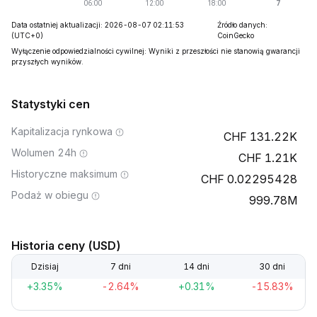
Data ostatniej aktualizacji: 2026-08-07 02:11:53
Źródło danych:
(UTC+0)
CoinGecko
Wyłączenie odpowiedzialności cywilnej: Wyniki z przeszłości nie stanowią gwarancji
przyszłych wyników.
Statystyki cen
Kapitalizacja rynkowa
131.22K
Wolumen 24h
1.21K
Historyczne maksimum
0.02295428
Podaż w obiegu
999.78M
Historia ceny (USD)
Dzisiaj
7 dni
14 dni
30 dni
+3.35%
-2.64%
+0.31%
-15.83%