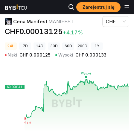
Zarejestruj się
Ceny kryptowalut
Cena Manifest MANIFEST
Cena Manifest
MANIFEST
CHF
CHF0.00013125
+4.17%
24H
7D
14D
30D
60D
200D
1Y
Niski
CHF
0.000125
Wysoki
CHF
0.000133