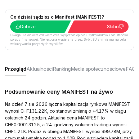
Co dzisiaj sądzisz o Manifest (MANIFEST)?
Dobrze
Słabo
Uwaga: Ta ankieta odzwierciedla wyłącznie opinie użytkowników i nie stanowi
porady finansowej. Nie jest ona wspierana przez Bybit EU ani nie ma na celu
wskazywania przyszłych wyników.
Przegląd
Aktualności
Ranking
Media społecznościowe
FAQ
Podsumowanie ceny MANIFEST na żywo
Na dzień 7 sie 2026 łączna kapitalizacja rynkowa MANIFEST
wynosi CHF131.22K, co stanowi zmianę o +4.17% w ciągu
ostatnich 24 godzin. Aktualna cena MANIFEST to
CHF0.00013125, a 24-godzinny wolumen tradingu wynosi
CHF1.21K. Podaż w obiegu MANIFEST wynosi 999.78M, przy
czym maksymalna podaż to 1.00B. Pod względem kapitalizacji