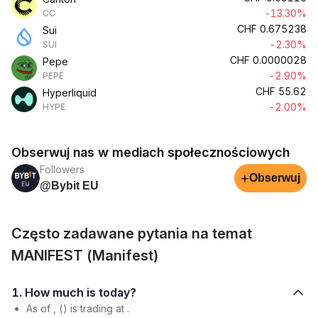
-13.30%
CC
CHF
0.675238
Sui
-2.30%
SUI
CHF
0.0000028
Pepe
-2.90%
PEPE
CHF
55.62
Hyperliquid
-2.00%
HYPE
Obserwuj nas w mediach społecznościowych
Followers
+
Obserwuj
@Bybit EU
Często zadawane pytania na temat
MANIFEST (Manifest)
1. How much is today?
As of , () is trading at .