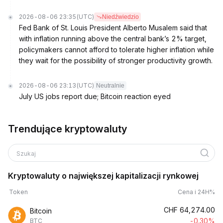
2026-08-06 23:35
(UTC)
Niedźwiedzio
Fed Bank of St. Louis President Alberto Musalem said that
with inflation running above the central bank’s 2% target,
policymakers cannot afford to tolerate higher inflation while
they wait for the possibility of stronger productivity growth.
2026-08-06 23:13
(UTC)
Neutralnie
July US jobs report due; Bitcoin reaction eyed
Trendujące kryptowaluty
Szukaj
Kryptowaluty o największej kapitalizacji rynkowej
Token
Cena i 24H%
CHF
64,274.00
Bitcoin
-0.30%
BTC