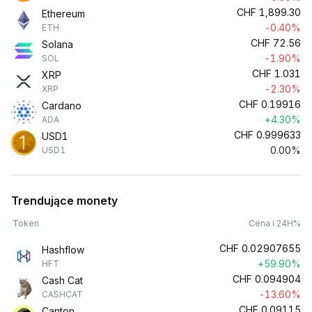
CHF
1,899.30
Ethereum
-0.40%
ETH
CHF
72.56
Solana
-1.90%
SOL
CHF
1.031
XRP
-2.30%
XRP
CHF
0.19916
Cardano
+4.30%
ADA
CHF
0.999633
USD1
0.00%
USD1
Trendujące monety
Token
Cena i 24H%
CHF
0.02907655
Hashflow
+59.90%
HFT
CHF
0.094904
Cash Cat
-13.60%
CASHCAT
CHF
0.09115
Canton