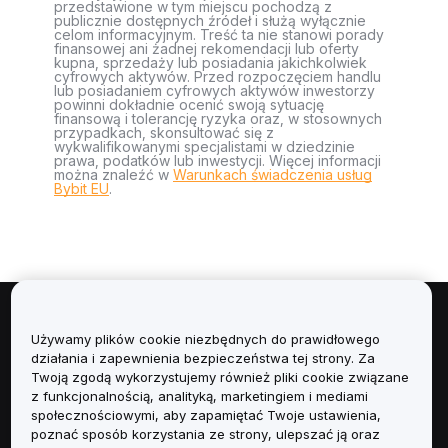
przedstawione w tym miejscu pochodzą z
publicznie dostępnych źródeł i służą wyłącznie
celom informacyjnym. Treść ta nie stanowi porady
finansowej ani żadnej rekomendacji lub oferty
kupna, sprzedaży lub posiadania jakichkolwiek
cyfrowych aktywów. Przed rozpoczęciem handlu
lub posiadaniem cyfrowych aktywów inwestorzy
powinni dokładnie ocenić swoją sytuację
finansową i tolerancję ryzyka oraz, w stosownych
przypadkach, skonsultować się z
wykwalifikowanymi specjalistami w dziedzinie
prawa, podatków lub inwestycji. Więcej informacji
można znaleźć w
Warunkach świadczenia usług
Bybit EU
.
Informacje
Używamy plików cookie niezbędnych do prawidłowego
działania i zapewnienia bezpieczeństwa tej strony. Za
Usługi
Twoją zgodą wykorzystujemy również pliki cookie związane
z funkcjonalnością, analityką, marketingiem i mediami
społecznościowymi, aby zapamiętać Twoje ustawienia,
Obsługa Klienta
poznać sposób korzystania ze strony, ulepszać ją oraz