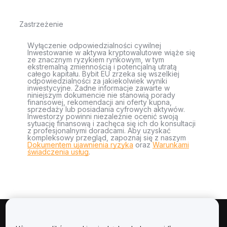
Zastrzeżenie
Wyłączenie odpowiedzialności cywilnej
Inwestowanie w aktywa kryptowalutowe wiąże się
ze znacznym ryzykiem rynkowym, w tym
ekstremalną zmiennością i potencjalną utratą
całego kapitału. Bybit EU zrzeka się wszelkiej
odpowiedzialności za jakiekolwiek wyniki
inwestycyjne. Żadne informacje zawarte w
niniejszym dokumencie nie stanowią porady
finansowej, rekomendacji ani oferty kupna,
sprzedaży lub posiadania cyfrowych aktywów.
Inwestorzy powinni niezależnie ocenić swoją
sytuację finansową i zachęca się ich do konsultacji
z profesjonalnymi doradcami. Aby uzyskać
kompleksowy przegląd, zapoznaj się z naszym
Dokumentem ujawnienia ryzyka
oraz
Warunkami
świadczenia usług
.
Informacje