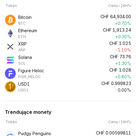
Token
Cena i 24H%
CHF
64,934.00
Bitcoin
+0.70%
BTC
CHF
1,913.24
Ethereum
+0.30%
ETH
CHF
1.025
XRP
-1.10%
XRP
CHF
73.76
Solana
+1.30%
SOL
CHF
1.028
Figure Heloc
+0.80%
FIGR_HELOC
CHF
0.999823
USD1
0.00%
USD1
Trendujące monety
Token
Cena i 24H%
CHF
0.00599811
Pudgy Penguins