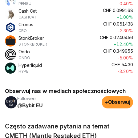
-0.40%
PENGU
CHF
0.099168
Cash Cat
+1.00%
CASHCAT
CHF
0.051438
Cronos
-3.30%
CRO
CHF
0.0240456
StonkBroker
+12.40%
STONKBROKER
CHF
0.349955
Ondo
-5.00%
ONDO
CHF
54.30
Hyperliquid
-3.20%
HYPE
Obserwuj nas w mediach społecznościowych
Followers
+
Obserwuj
@Bybit EU
Często zadawane pytania na temat
CMETH (Mantle Restaked ETH)