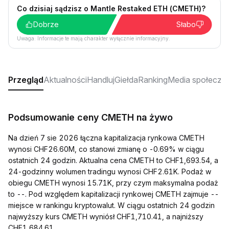
Co dzisiaj sądzisz o Mantle Restaked ETH (CMETH)?
Dobrze
Słabo
Uwaga: Informacje te mają charakter wyłącznie informacyjny.
Przegląd
Aktualności
Handluj
Giełda
Ranking
Media społeczn
Podsumowanie ceny CMETH na żywo
Na dzień 7 sie 2026 łączna kapitalizacja rynkowa CMETH
wynosi CHF26.60M, co stanowi zmianę o -0.69% w ciągu
ostatnich 24 godzin. Aktualna cena CMETH to CHF1,693.54, a
24-godzinny wolumen tradingu wynosi CHF2.61K. Podaż w
obiegu CMETH wynosi 15.71K, przy czym maksymalna podaż
to --. Pod względem kapitalizacji rynkowej CMETH zajmuje --
miejsce w rankingu kryptowalut. W ciągu ostatnich 24 godzin
najwyższy kurs CMETH wyniósł CHF1,710.41, a najniższy
CHF1,684.61.