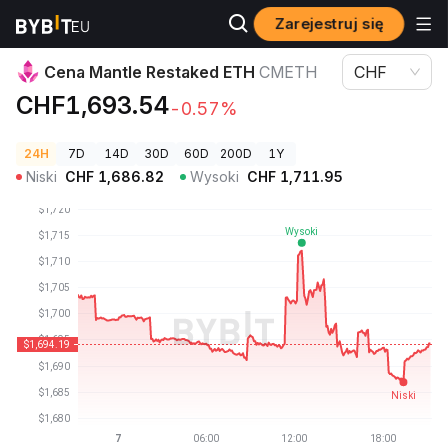
Zarejestruj się
Ceny kryptowalut
Cena Mantle Restaked ETH CMETH
Cena Mantle Restaked ETH
CMETH
CHF
CHF1,693.54
-0.57%
24H
7D
14D
30D
60D
200D
1Y
Niski
CHF
1,686.82
Wysoki
CHF
1,711.95