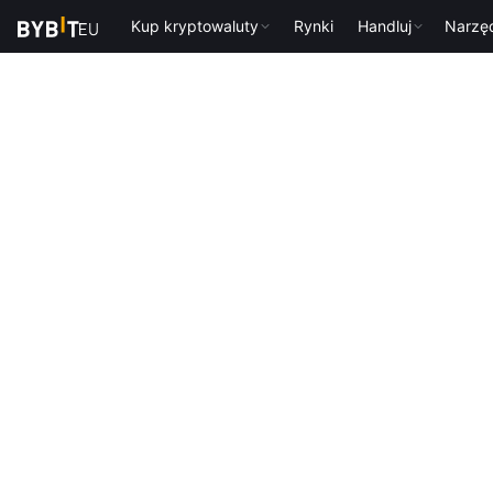
Kup kryptowaluty
Rynki
Handluj
Narzę