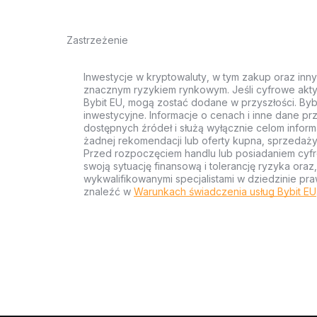
Zastrzeżenie
Inwestycje w kryptowaluty, w tym zakup oraz inn
znacznym ryzykiem rynkowym. Jeśli cyfrowe akty
Bybit EU, mogą zostać dodane w przyszłości. Byb
inwestycyjne. Informacje o cenach i inne dane p
dostępnych źródeł i służą wyłącznie celom inform
żadnej rekomendacji lub oferty kupna, sprzedaży
Przed rozpoczęciem handlu lub posiadaniem cyf
swoją sytuację finansową i tolerancję ryzyka ora
wykwalifikowanymi specjalistami w dziedzinie pra
znaleźć w
Warunkach świadczenia usług Bybit EU