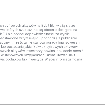
ych cyfrowych aktywów na Bybit EU, wiążą się ze
wa, których szukasz, nie są obecnie dostępne na
it EU nie ponosi odpowiedzialności za wyniki
rzedstawione w tym miejscu pochodzą z publicznie
acyjnym. Treść ta nie stanowi porady finansowej ani
 lub posiadania jakichkolwiek cyfrowych aktywów.
rowych aktywów inwestorzy powinni dokładnie ocenić
z, w stosownych przypadkach, skonsultować się z
wa, podatków lub inwestycji. Więcej informacji można
.