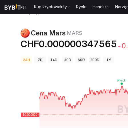
Kup kryptowaluty
Rynki
Handluj
Narzęd
Ceny kryptowalut
Cena Mars MARS
Cena Mars
MARS
CHF0.000000347565
-0
24H
7D
14D
30D
60D
200D
1Y