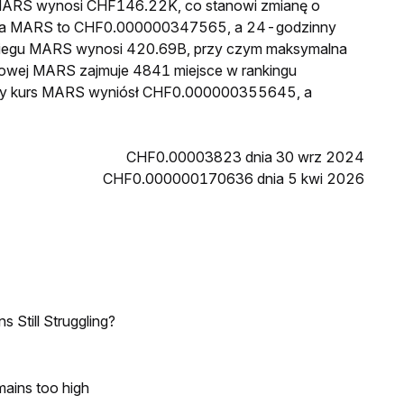
a MARS wynosi CHF146.22K, co stanowi zmianę o
cena MARS to CHF0.000000347565, a 24-godzinny
biegu MARS wynosi 420.69B, przy czym maksymalna
kowej MARS zajmuje 4841 miejsce w rankingu
ższy kurs MARS wyniósł CHF0.000000355645, a
CHF0.00003823 dnia 30 wrz 2024
CHF0.000000170636 dnia 5 kwi 2026
 Still Struggling?
mains too high