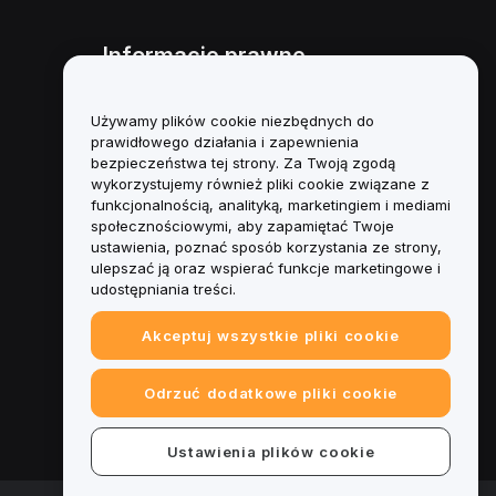
Informacje prawne
Polityka dotycząca konfliktu
interesów
Używamy plików cookie niezbędnych do
prawidłowego działania i zapewnienia
Podsumowanie polityki
bezpieczeństwa tej strony. Za Twoją zgodą
powiernictwa i zarządzania
wykorzystujemy również pliki cookie związane z
funkcjonalnością, analityką, marketingiem i mediami
Informacje ESG
społecznościowymi, aby zapamiętać Twoje
ustawienia, poznać sposób korzystania ze strony,
Biuletyny informacyjne
ulepszać ją oraz wspierać funkcje marketingowe i
kryptoaktywów
udostępniania treści.
Akceptuj wszystkie pliki cookie
Odrzuć dodatkowe pliki cookie
Ustawienia plików cookie