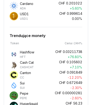
CHF
0.201022
Cardano
+5.60%
ADA
CHF
0.999614
USD1
0.00%
USD1
Trendujące monety
Token
Cena i 24H%
CHF
0.03211738
Hashflow
+76.80%
HFT
CHF
0.105602
Cash Cat
+7.10%
CASHCAT
CHF
0.091849
Canton
-12.20%
CC
CHF
0.672649
Sui
-2.30%
SUI
CHF
0.00000281
Pepe
-2.60%
PEPE
CHF
56.23
Hyperliquid