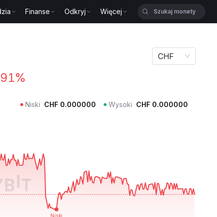
zia
Finanse
Odkryj
Więcej
CHF
.91%
Niski
CHF
0.000000
Wysoki
CHF
0.000000