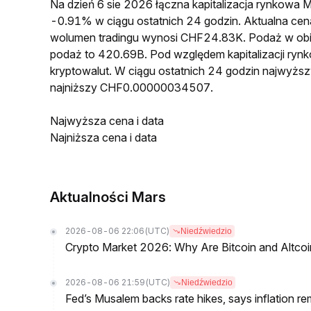
Na dzień 6 sie 2026 łączna kapitalizacja rynkow
-0.91% w ciągu ostatnich 24 godzin. Aktualna 
wolumen tradingu wynosi CHF24.83K. Podaż w o
podaż to 420.69B. Pod względem kapitalizacji ryn
kryptowalut. W ciągu ostatnich 24 godzin najwy
najniższy CHF0.00000034507.
Najwyższa cena i data
Najniższa cena i data
Aktualności Mars
2026-08-06 22:06
(UTC)
Niedźwiedzio
Crypto Market 2026: Why Are Bitcoin and Altcoins
2026-08-06 21:59
(UTC)
Niedźwiedzio
Fed’s Musalem backs rate hikes, says inflation re