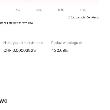
Źródło danych: CoinGecko
warancji przyszłych wyników.
Historyczne maksimum
Podaż w obiegu
0.00003823
420.69B
ywo