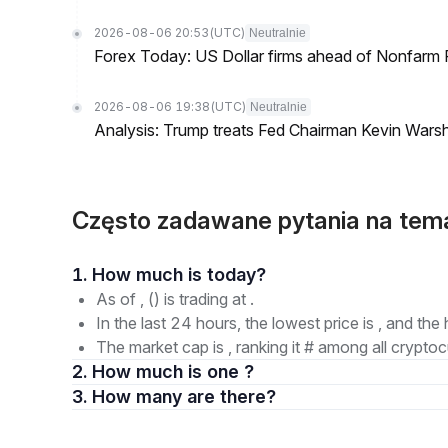
2026-08-06 20:53
(UTC)
Neutralnie
Forex Today: US Dollar firms ahead of Nonfarm P
2026-08-06 19:38
(UTC)
Neutralnie
Analysis: Trump treats Fed Chairman Kevin Warsh 
Często zadawane pytania na te
1. How much is today?
As of , () is trading at .
In the last 24 hours, the lowest price is , and the 
The market cap is , ranking it # among all cryptoc
2. How much is one ?
3. How many are there?