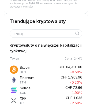
użytkowników i nie stanowi porady finansowej. Nie jest ona
wspierana przez Bybit EU ani nie ma na celu wskazywania
przyszłych wyników.
Trendujące kryptowaluty
Szukaj
Kryptowaluty o największej kapitalizacji
rynkowej
Token
Cena i 24H%
CHF
64,310.00
Bitcoin
-0.50%
BTC
CHF
1,903.96
Ethereum
-0.20%
ETH
CHF
72.66
Solana
-1.90%
SOL
CHF
1.035
XRP
-2.50%
XRP