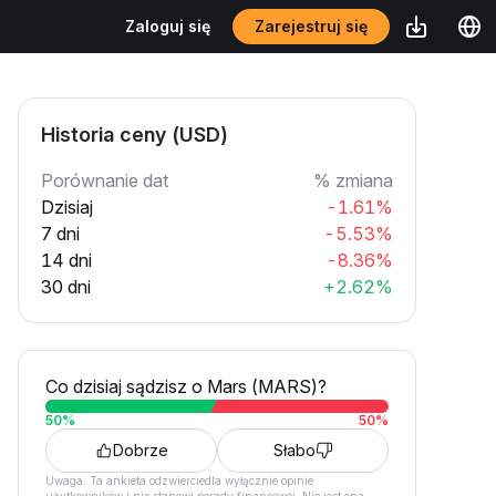
Zarejestruj się
Zaloguj się
Historia ceny (USD)
Porównanie dat
% zmiana
Dzisiaj
-1.61%
7 dni
-5.53%
14 dni
-8.36%
30 dni
+2.62%
Co dzisiaj sądzisz o Mars (MARS)?
50
%
50
%
Dobrze
Słabo
Uwaga: Ta ankieta odzwierciedla wyłącznie opinie