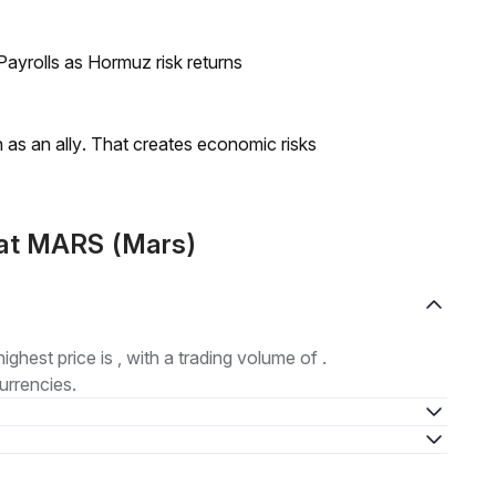
ayrolls as Hormuz risk returns
as an ally. That creates economic risks
mat MARS (Mars)
highest price is , with a trading volume of .
urrencies.