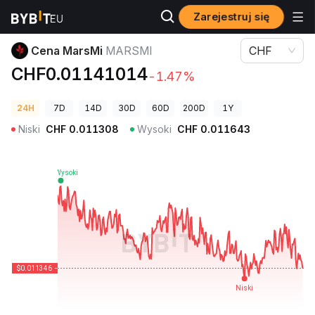
Zarejestruj się
Ceny kryptowalut
Cena MarsMi MARSMI
Cena MarsMi
MARSMI
CHF
CHF0.01141014
-1.47%
24H
7D
14D
30D
60D
200D
1Y
Niski
CHF
0.011308
Wysoki
CHF
0.011643