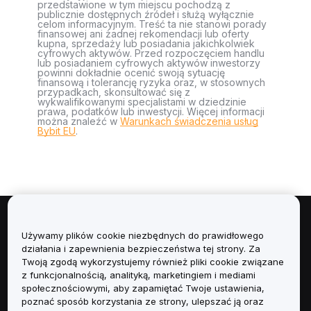
przedstawione w tym miejscu pochodzą z
publicznie dostępnych źródeł i służą wyłącznie
celom informacyjnym. Treść ta nie stanowi porady
finansowej ani żadnej rekomendacji lub oferty
kupna, sprzedaży lub posiadania jakichkolwiek
cyfrowych aktywów. Przed rozpoczęciem handlu
lub posiadaniem cyfrowych aktywów inwestorzy
powinni dokładnie ocenić swoją sytuację
finansową i tolerancję ryzyka oraz, w stosownych
przypadkach, skonsultować się z
wykwalifikowanymi specjalistami w dziedzinie
prawa, podatków lub inwestycji. Więcej informacji
można znaleźć w
Warunkach świadczenia usług
Bybit EU
.
Informacje
Używamy plików cookie niezbędnych do prawidłowego
działania i zapewnienia bezpieczeństwa tej strony. Za
Usługi
Twoją zgodą wykorzystujemy również pliki cookie związane
z funkcjonalnością, analityką, marketingiem i mediami
społecznościowymi, aby zapamiętać Twoje ustawienia,
Obsługa Klienta
poznać sposób korzystania ze strony, ulepszać ją oraz