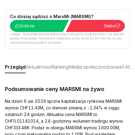
Co dzisiaj sądzisz o MarsMi (MARSMI)?
Dobrze
Słabo
Uwaga: Ta ankieta odzwierciedla wyłącznie opinie użytkowników i nie stanowi
porady finansowej. Nie jest ona wspierana przez Bybit EU ani nie ma na celu
wskazywania przyszłych wyników.
Przegląd
Aktualności
Ranking
Media społecznościowe
FAQ
Podsumowanie ceny MARSMI na żywo
Na dzień 6 sie 2026 łączna kapitalizacja rynkowa MARSMI
wynosi CHF11.43M, co stanowi zmianę o -1.34% w ciągu
ostatnich 24 godzin. Aktualna cena MARSMI to
CHF0.01141014, a 24-godzinny wolumen tradingu wynosi
CHF333.48K. Podaż w obiegu MARSMI wynosi 1000.00M,
przy czym maksymalna podaż to 1.00B. Pod względem