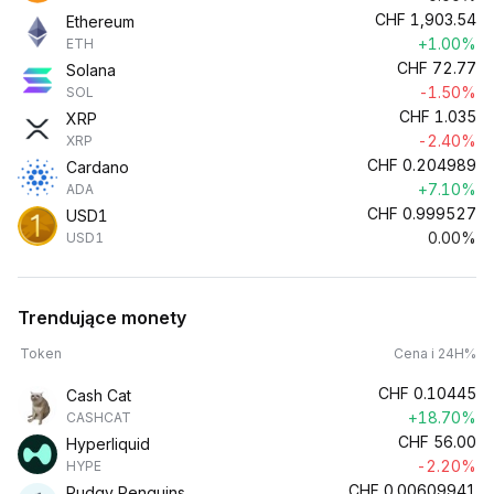
CHF
1,903.54
Ethereum
+1.00%
ETH
CHF
72.77
Solana
-1.50%
SOL
CHF
1.035
XRP
-2.40%
XRP
CHF
0.204989
Cardano
+7.10%
ADA
CHF
0.999527
USD1
0.00%
USD1
Trendujące monety
Token
Cena i 24H%
CHF
0.10445
Cash Cat
+18.70%
CASHCAT
CHF
56.00
Hyperliquid
-2.20%
HYPE
CHF
0.00609941
Pudgy Penguins