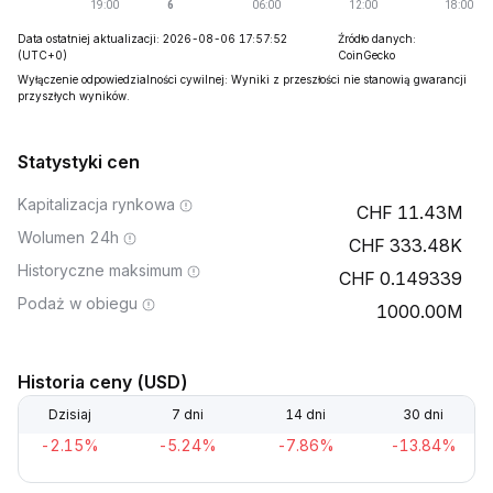
Data ostatniej aktualizacji: 2026-08-06 17:57:52
Źródło danych:
(UTC+0)
CoinGecko
Wyłączenie odpowiedzialności cywilnej: Wyniki z przeszłości nie stanowią gwarancji
przyszłych wyników.
Statystyki cen
Kapitalizacja rynkowa
11.43M
Wolumen 24h
333.48K
Historyczne maksimum
0.149339
Podaż w obiegu
1000.00M
Historia ceny (USD)
Dzisiaj
7 dni
14 dni
30 dni
-2.15%
-5.24%
-7.86%
-13.84%