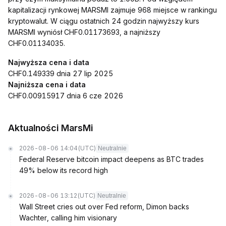
kapitalizacji rynkowej MARSMI zajmuje 968 miejsce w rankingu
kryptowalut. W ciągu ostatnich 24 godzin najwyższy kurs
MARSMI wyniósł CHF0.01173693, a najniższy
CHF0.01134035.
Najwyższa cena i data
CHF0.149339 dnia 27 lip 2025
Najniższa cena i data
CHF0.00915917 dnia 6 cze 2026
Aktualności MarsMi
2026-08-06 14:04
(UTC)
Neutralnie
Federal Reserve bitcoin impact deepens as BTC trades
49% below its record high
2026-08-06 13:12
(UTC)
Neutralnie
Wall Street cries out over Fed reform, Dimon backs
Wachter, calling him visionary