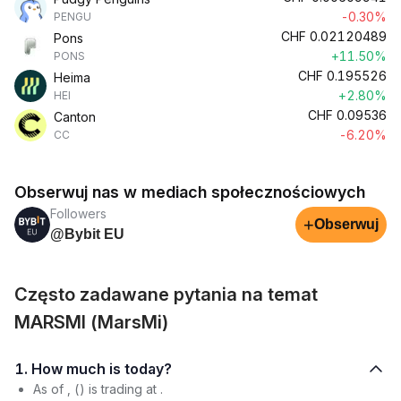
-0.30%
PENGU
CHF
0.02120489
Pons
+11.50%
PONS
CHF
0.195526
Heima
+2.80%
HEI
CHF
0.09536
Canton
-6.20%
CC
Obserwuj nas w mediach społecznościowych
Followers
+
Obserwuj
@Bybit EU
Często zadawane pytania na temat
MARSMI (MarsMi)
1. How much is today?
As of , () is trading at .